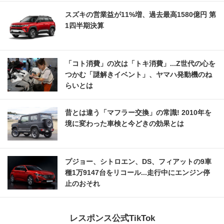
スズキの営業益が11%増、過去最高1580億円 第
1四半期決算
「コト消費」の次は「トキ消費」...Z世代の心を
つかむ「謎解きイベント」、ヤマハ発動機のね
らいとは
昔とは違う「マフラー交換」の常識! 2010年を
境に変わった車検と今どきの効果とは
プジョー、シトロエン、DS、フィアットの9車
種1万9147台をリコール...走行中にエンジン停
止のおそれ
レスポンス公式TikTok