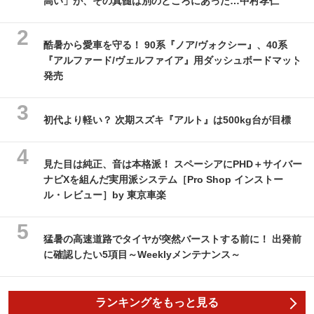
高い」が、その真髄は別のところにあった…中村孝仁
酷暑から愛車を守る！ 90系『ノア/ヴォクシー』、40系
『アルファード/ヴェルファイア』用ダッシュボードマット
発売
初代より軽い？ 次期スズキ『アルト』は500kg台が目標
見た目は純正、音は本格派！ スペーシアにPHD＋サイバー
ナビXを組んだ実用派システム［Pro Shop インストー
ル・レビュー］by 東京車楽
猛暑の高速道路でタイヤが突然バーストする前に！ 出発前
に確認したい5項目～Weeklyメンテナンス～
ランキングをもっと見る