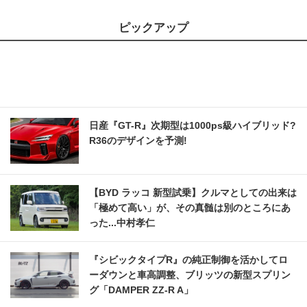
ピックアップ
日産『GT-R』次期型は1000ps級ハイブリッド?
R36のデザインを予測!
【BYD ラッコ 新型試乗】クルマとしての出来は
「極めて高い」が、その真髄は別のところにあ
った...中村孝仁
『シビックタイプR』の純正制御を活かしてロ
ーダウンと車高調整、ブリッツの新型スプリン
グ「DAMPER ZZ-R A」