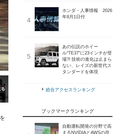
ホンダ・人事情報 2026
年8月1日付
あの伝説のホイー
ル“TE37”に23インチが登
場?! 技術の進化は止まら
ない、レイズの新世代ス
タンダードを体現
総合アクセスランキング
ブックマークランキング
を
自動運転開発の分野で高
まるNVIDIAとAWSの存