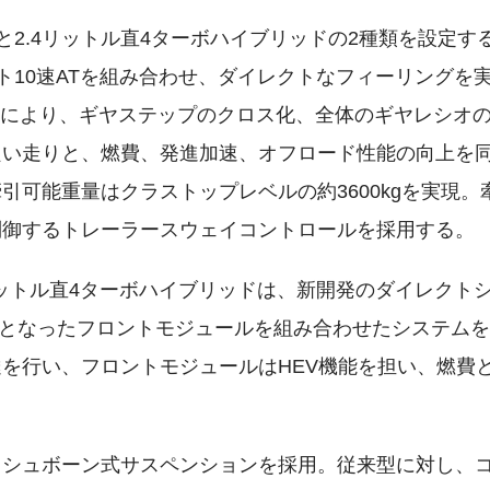
と2.4リットル直4ターボハイブリッドの2種類を設定す
フト10速ATを組み合わせ、ダイレクトなフィーリングを
変更により、ギヤステップのクロス化、全体のギヤレシオ
良い走りと、燃費、発進加速、オフロード性能の向上を
可能重量はクラストップレベルの約3600kgを実現。
制御するトレーラースウェイコントロールを採用する。
リットル直4ターボハイブリッドは、新開発のダイレクト
体となったフロントモジュールを組み合わせたシステム
を行い、フロントモジュールはHEV機能を担い、燃費
ッシュボーン式サスペンションを採用。従来型に対し、