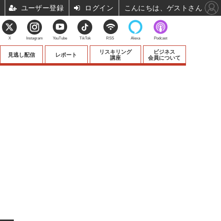
ユーザー登録
ログイン
こんにちは、ゲストさん
X
Instagram
YouTube
TikTok
RSS
Alexa
Podcast
リスキリング
ビジネス
見逃し配信
レポート
講座
会員について