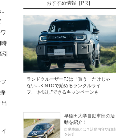
おすすめ情報［PR］
る。
実
のワ
同時
牽引
ランドクルーザーFJは「買う」だけじゃ
シフ
ない…KINTOで始めるランクルライ
を採
フ、“お試し”できるキャンペーンも
と出
早稲田大学自動車部の活
動を紹介！
自動車部とは？活動内容や戦績
コイ
を紹介