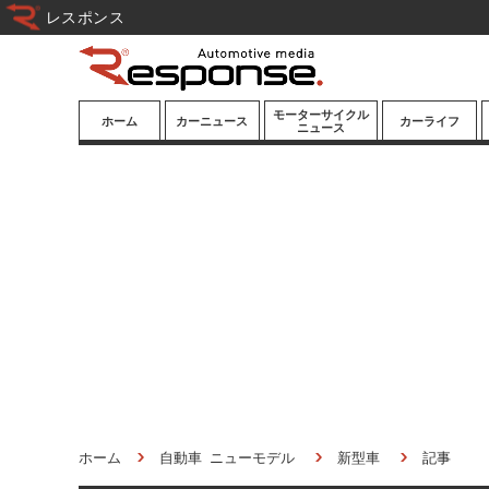
レスポンス
モーターサイクル
ホーム
カーニュース
カーライフ
ニュース
ニューモデル
ニューモデル
カスタマイズ
試乗記
試乗記
カーグッズ
道路交通/社会
カーオーディオ
鉄道
モータースポー
ツ/エンタメ
船舶
航空
宇宙
ホーム
自動車 ニューモデル
新型車
記事