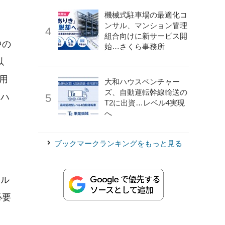
機械式駐車場の最適化コ
ンサル、マンション管理
組合向けに新サービス開
中の
始…さくら事務所
以
用
大和ハウスベンチャー
ズ、自動運転幹線輸送の
ボハ
T2に出資…レベル4実現
へ
ブックマークランキングをもっと見る
ール
必要