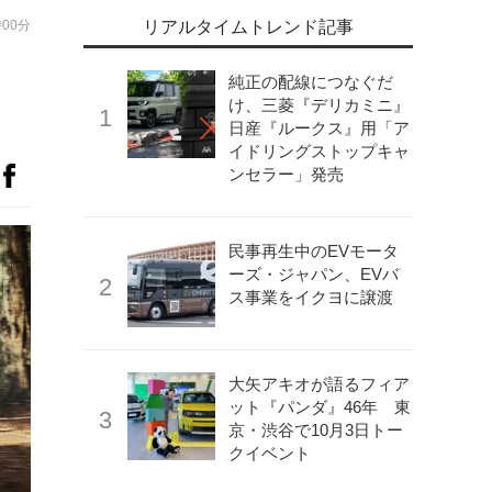
時00分
リアルタイムトレンド記事
純正の配線につなぐだ
け、三菱『デリカミニ』
日産『ルークス』用「ア
イドリングストップキャ
ンセラー」発売
民事再生中のEVモータ
ーズ・ジャパン、EVバ
ス事業をイクヨに譲渡
大矢アキオが語るフィア
ット『パンダ』46年 東
京・渋谷で10月3日トー
クイベント