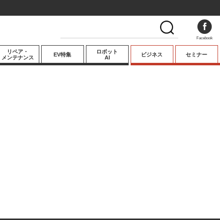
Facebook
リペア・
ロボット
EV特集
ビジネス
セミナー
メンテナンス
AI
プレミアム
業界動向
テクノロジー
キーパーソンイ
ンタビュー