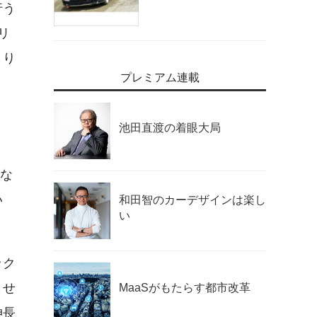
行う
リ
くり
プレミアム連載
池田直渡の着眼大局
るな
い
和田智のカーデザインは楽し
い
ック
させ
MaaSがもたらす都市改革
伸長