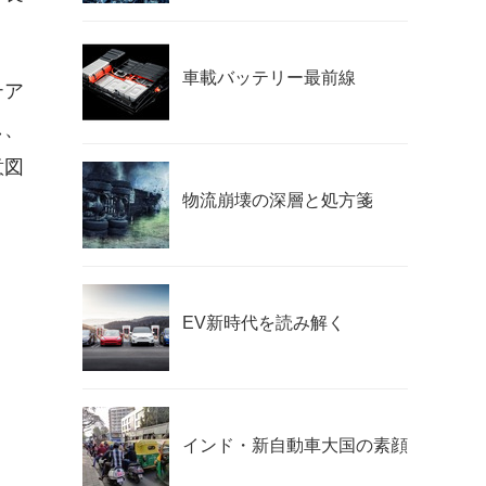
車載バッテリー最前線
テア
し、
意図
物流崩壊の深層と処方箋
EV新時代を読み解く
インド・新自動車大国の素顔