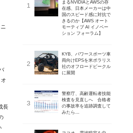
まるNVIDIAとAWSの存
在感、日本メーカーは中
国のスピード感に対抗で
きるのか【AWS オート
ロニ
モーティブ AI イノベー
ション フォーラム】
KYB、パワースポーツ車
両向けEPSを米ポラリス
社のオフロードビークル
バ
に展開
、オ
警察庁、高齢運転者技能
検査を見直しへ 合格者
の事故率を追跡調査して
成長
みたら…
の
い
ヨコオ、電波暗室を中