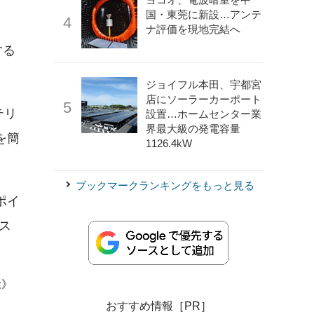
国・東莞に新設…アンテ
ナ評価を現地完結へ
する
ジョイフル本田、宇都宮
店にソーラーカーポート
テリ
設置…ホームセンター業
界最大級の発電容量
を簡
1126.4kW
ブックマークランキングをもっと見る
ポイ
ス
稔》
おすすめ情報［PR］