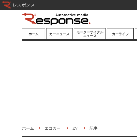
レスポンス
モーターサイクル
ホーム
カーニュース
カーライフ
ニュース
ニューモデル
ニューモデル
カスタマイズ
試乗記
試乗記
カーグッズ
道路交通/社会
カーオーディオ
鉄道
モータースポー
ツ/エンタメ
船舶
航空
宇宙
ホーム
エコカー
EV
記事