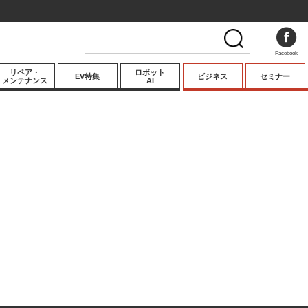
Facebook
リペア・
ロボット
EV特集
ビジネス
セミナー
メンテナンス
AI
プレミアム
業界動向
テクノロジー
キーパーソンイ
ンタビュー