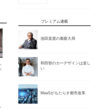
プレミアム連載
池田直渡の着眼大局
和田智のカーデザインは楽し
デ
い
が
MaaSがもたらす都市改革