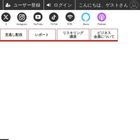
ユーザー登録
ログイン
こんにちは、ゲストさん
X
Instagram
YouTube
TikTok
RSS
Alexa
Podcast
リスキリング
ビジネス
見逃し配信
レポート
講座
会員について