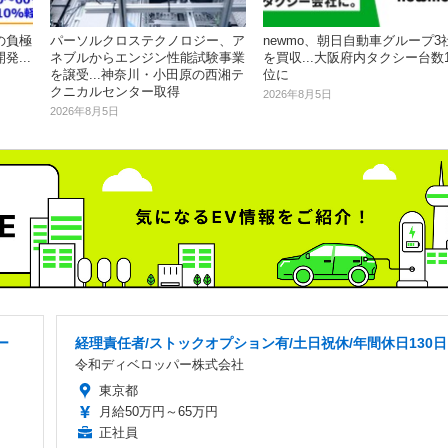
の負極
パーソルクロステクノロジー、ア
newmo、朝日自動車グループ3
...
ネブルからエンジン性能試験事業
を買収...大阪府内タクシー台数
を譲受...神奈川・小田原の西湘テ
位に
クニカルセンター取得
2026年8月5日
2026年8月5日
ー
経理責任者/ストックオプション有/土日祝休/年間休日130日
令和ディベロッパー株式会社
東京都
月給50万円～65万円
正社員