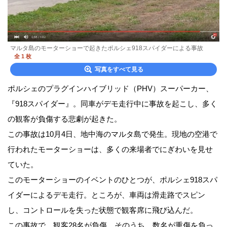
マルタ島のモーターショーで起きたポルシェ918スパイダーによる事故
全 1 枚
写真をすべて見る
ポルシェのプラグインハイブリッド（PHV）スーパーカー、
『918スパイダー』。同車がデモ走行中に事故を起こし、多く
の観客が負傷する悲劇が起きた。
この事故は10月4日、地中海のマルタ島で発生。現地の空港で
行われたモーターショーは、多くの来場者でにぎわいを見せ
ていた。
このモーターショーのイベントのひとつが、ポルシェ918スパ
イダーによるデモ走行。ところが、車両は滑走路でスピン
し、コントロールを失った状態で観客席に飛び込んだ。
この事故で、観客28名が負傷。そのうち、数名が重傷を負っ