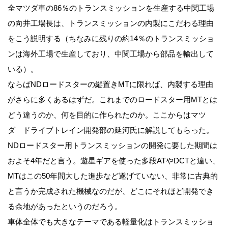
全マツダ車の86％のトランスミッションを生産する中関工場
の向井工場長は、トランスミッションの内製にこだわる理由
をこう説明する（ちなみに残りの約14％のトランスミッショ
ンは海外工場で生産しており、中関工場から部品を輸出して
いる）。
ならばNDロードスターの縦置きMTに限れば、内製する理由
がさらに多くあるはずだ。これまでのロードスター用MTとは
どう違うのか、何を目的に作られたのか。ここからはマツ
ダ ドライブトレイン開発部の延河氏に解説してもらった。
NDロードスター用トランスミッションの開発に要した期間は
およそ4年だと言う。遊星ギアを使った多段ATやDCTと違い、
MTはこの50年間大した進歩など遂げていない、非常に古典的
と言うか完成された機械なのだが、どこにそれほど開発でき
る余地があったというのだろう。
車体全体でも大きなテーマである軽量化はトランスミッショ