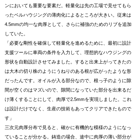
ンにおいても重要な要素だ。軽量化は先の工場で見せてもら
ったベルハウジングの薄肉化によるところが大きい。従来は
4.5mmの均一な肉厚として、さらに補強のためのリブを追加
していた。
「必要な剛性を確保して軽量化を進めるために、最初に設計
支援ツールに車両の条件を入力して、理想的なハウジングの
形状を自動設計させてみました。すると出来上がってきたの
は大木の切り株のようにうねりのある根が広がったような形
だったんです。オイルが入る部分なので、根っ子のように隙
間が空くのはマズいので、隙間になっていた部分を出来るだ
け薄くすることにして、肉厚で2.5mmを実現しました。これ
は設計だけでなく、生産の技術もあってクリアできたもので
す」
三次元肉厚分布で見ると、確かに有機的な模様のようになっ
ていることが分かる。鋳造の場合、途中に肉厚の薄い部分が