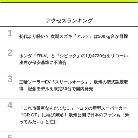
アクセスランキング
初代より軽い？ 次期スズキ『アルト』は500kg台が目標
ホンダ『ZR-V』と『シビック』の1万4730台をリコール、
座席が保安基準に不適合
三輪ソーラーEV『スリールオータ』、欧州の型式認定取
得…記念モデルを限定30台で国内発売
「これ市販車なんだよな…」トヨタの新型スーパーカー
『GR GT』に再び脚光！ 欧州公開で日本のファンも「乗
ってみたい」と注目