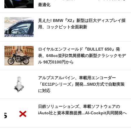
最適化
見えた! BMW『X2』新型は巨大ディスプレイ採
用、コックピット全面刷新
ロイヤルエンフィールド『BULLET 650』発
表、648cc並列2気筒搭載の新型クラシックモデ
ル 98万0100円から
アルプスアルパイン、車載用エンコーダー
「EC11Pシリーズ」開発...SMD方式で自動実装
に対応
日鉄ソリューションズ、車載ソフトウェアの
iAuto社と資本業務提携...AI-Cockpit共同開発へ