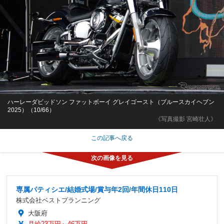
ハーレーダビッドソン ファットボーイ グレイゴースト（ブルースカイヘブン
2025）（10/66）
《写真撮影 宮崎壮人》
この記事へ戻る
専属パティシエ/結婚式場/賞与年2回/年間休日110日
株式会社ベストプランニング
大阪府
月給23万円～46万円