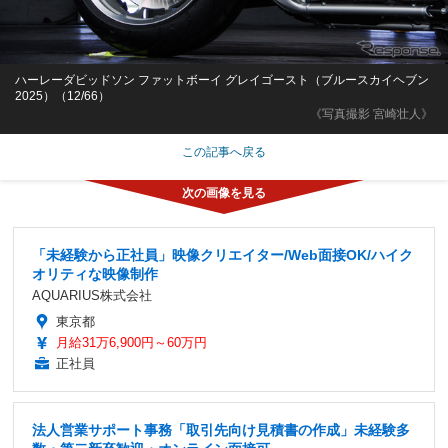
ハーレーダビッドソン ファットボーイ グレイゴースト（ブルースカイヘブン
2025）（12/66）
《写真撮影 宮崎壮人》
この記事へ戻る
「未経験から正社員」映像クリエイター/Web面接OK/ハイク
オリティな映像制作
AQUARIUS株式会社
東京都
月給31万6,900円～60万円
正社員
法人営業サポート事務「取引先向け見積書の作成」未経験多