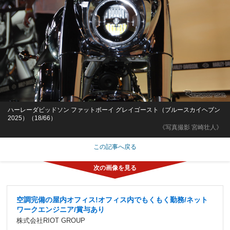
ハーレーダビッドソン ファットボーイ グレイゴースト（ブルースカイヘブン
2025）（18/66）
《写真撮影 宮崎壮人》
この記事へ戻る
空調完備の屋内オフィス!オフィス内でもくもく勤務/ネット
ワークエンジニア/賞与あり
株式会社RIOT GROUP