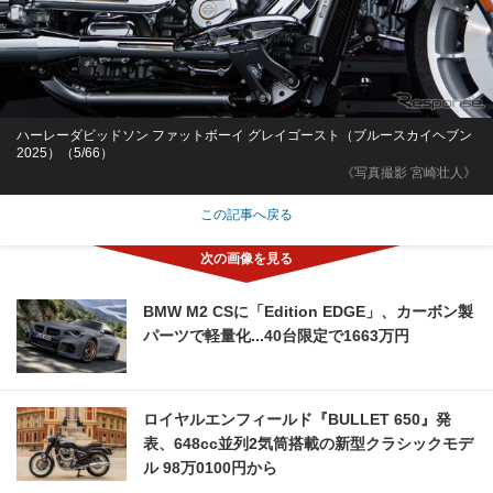
ハーレーダビッドソン ファットボーイ グレイゴースト（ブルースカイヘブン
2025）（5/66）
《写真撮影 宮崎壮人》
この記事へ戻る
BMW M2 CSに「Edition EDGE」、カーボン製
パーツで軽量化...40台限定で1663万円
ロイヤルエンフィールド『BULLET 650』発
表、648cc並列2気筒搭載の新型クラシックモデ
ル 98万0100円から