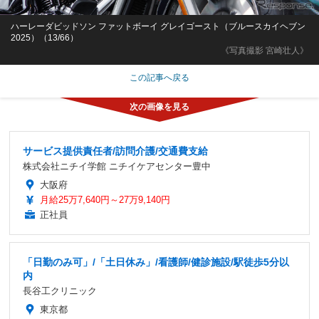
ハーレーダビッドソン ファットボーイ グレイゴースト（ブルースカイヘブン
2025）（13/66）
《写真撮影 宮崎壮人》
この記事へ戻る
サービス提供責任者/訪問介護/交通費支給
株式会社ニチイ学館 ニチイケアセンター豊中
大阪府
月給25万7,640円～27万9,140円
正社員
「日勤のみ可」/「土日休み」/看護師/健診施設/駅徒歩5分以
内
長谷工クリニック
東京都