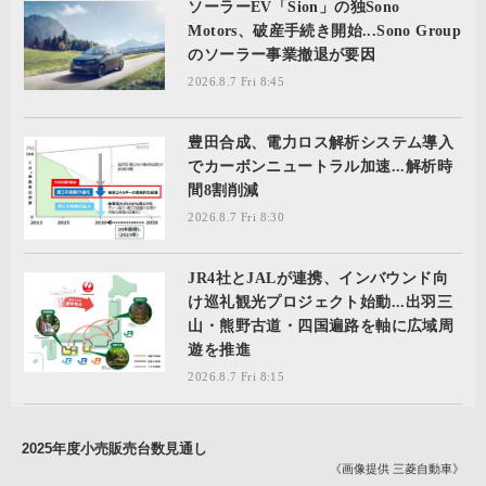
ソーラーEV「Sion」の独Sono
Motors、破産手続き開始...Sono Group
のソーラー事業撤退が要因
2026.8.7 Fri 8:45
豊田合成、電力ロス解析システム導入
でカーボンニュートラル加速...解析時
間8割削減
2026.8.7 Fri 8:30
JR4社とJALが連携、インバウンド向
け巡礼観光プロジェクト始動...出羽三
山・熊野古道・四国遍路を軸に広域周
遊を推進
2026.8.7 Fri 8:15
2025年度小売販売台数見通し
《画像提供 三菱自動車》