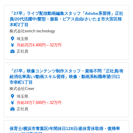
「27卒」ライブ配信動画編集スタッフ「Adobe系習得」正社
員/20代活躍中/髪型・服装・ピアス自由/さいたま市大宮区桜
木町2丁目
株式会社enrich technology
埼玉県
月給25万4,400円～32万円
正社員
「27卒」映像コンテンツ制作スタッフ・資格不問「正社員/有
給消化率高い/動画スキル習得」映像・動画系転職希望/川口
市幸町1丁目
株式会社Creer
埼玉県
月給24万7,500円～32万円
正社員
保育士/横浜市青葉区/年間休日128日/産休育休取得・復帰率