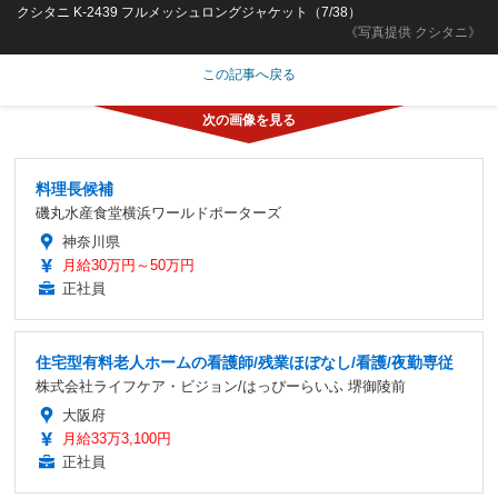
クシタニ K-2439 フルメッシュロングジャケット（7/38）
《写真提供 クシタニ》
この記事へ戻る
料理長候補
磯丸水産食堂横浜ワールドポーターズ
神奈川県
月給30万円～50万円
正社員
住宅型有料老人ホームの看護師/残業ほぼなし/看護/夜勤専従
株式会社ライフケア・ビジョン/はっぴーらいふ 堺御陵前
大阪府
月給33万3,100円
正社員