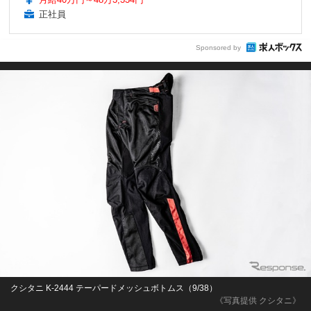
正社員
Sponsored by
クシタニ K-2444 テーパードメッシュボトムス（9/38）
《写真提供 クシタニ》