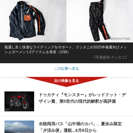
風通し良く快適なライディングをサポート、クシタニが2025年春夏向けメッ
シュガーメント2アイテムを発表（2/38）
《写真提供 クシタニ》
この記事へ戻る
ドゥカティ『モンスター』がレッドドット・デ
ザイン賞、第5世代の現代的解釈が高評価
水陸両用バス「山中湖のカバ」、夏休み限定
「夕涼み便」運航...8月8日から