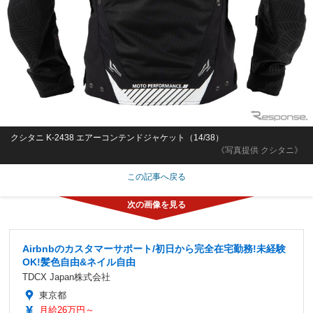
クシタニ K-2438 エアーコンテンドジャケット（14/38）
《写真提供 クシタニ》
この記事へ戻る
Airbnbのカスタマーサポート/初日から完全在宅勤務!未経験
OK!髪色自由&ネイル自由
TDCX Japan株式会社
東京都
月給26万円～