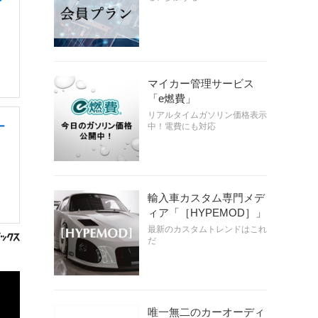
ン
マイカー管理サービス
「e燃費」
リアルタイムガソリン価格表示
ー
中！電費にも対応
輸入車カスタム専門メデ
ィア「［HYPEMOD］」
最新のカスタムトレンドはこれ
だ
唯一無二のカーオーディ