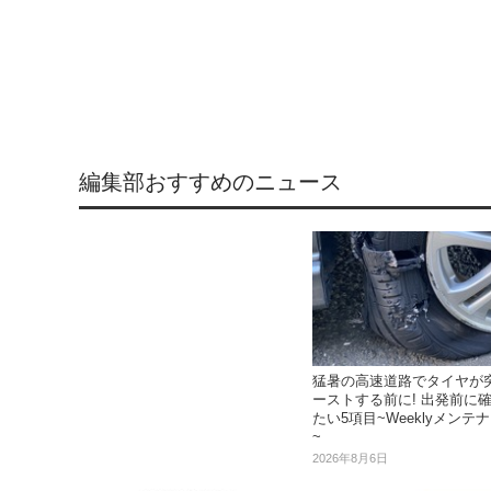
編集部おすすめのニュース
猛暑の高速道路でタイヤが
ーストする前に! 出発前に
たい5項目~Weeklyメンテ
~
2026年8月6日