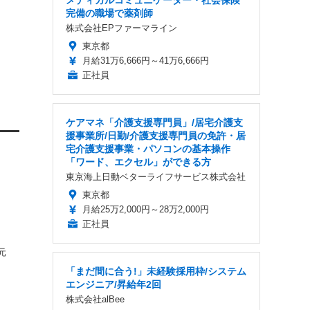
メディカルコミュニケーター・社会保険
完備の職場で薬剤師
株式会社EPファーマライン
東京都
月給31万6,666円～41万6,666円
正社員
ケアマネ「介護支援専門員」/居宅介護支
援事業所/日勤/介護支援専門員の免許・居
宅介護支援事業・パソコンの基本操作
「ワード、エクセル」ができる方
東京海上日動ベターライフサービス株式会社
東京都
月給25万2,000円～28万2,000円
正社員
、
元
「まだ間に合う!」未経験採用枠/システム
エンジニア/昇給年2回
株式会社alBee