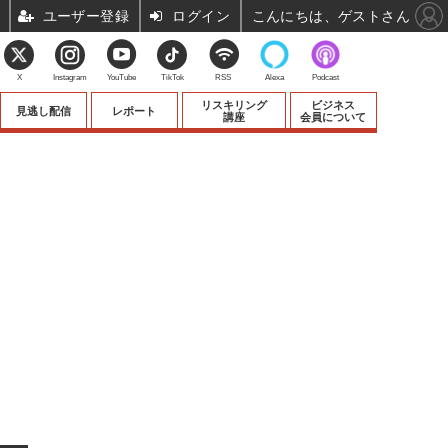
ユーザー登録
ログイン
こんにちは、ゲストさん
X
Instagram
YouTube
TikTok
RSS
Alexa
Podcast
リスキリング
ビジネス
見逃し配信
レポート
講座
会員について