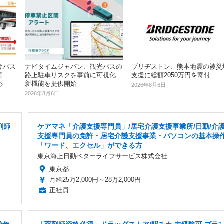
けバス
ナビタイムジャパン、観光バスの
ブリヂストン、熊本地震の被災
開
路上駐車リスクを事前に可視化...
支援に総額2050万円を寄付
応
新機能を提供開始
2026年8月6日
2026年8月6日
剤師
ケアマネ「介護支援専門員」/居宅介護支援事業所/日勤/介
支援専門員の免許・居宅介護支援事業・パソコンの基本操
「ワード、エクセル」ができる方
東京海上日動ベターライフサービス株式会社
東京都
月給25万2,000円～28万2,000円
正社員