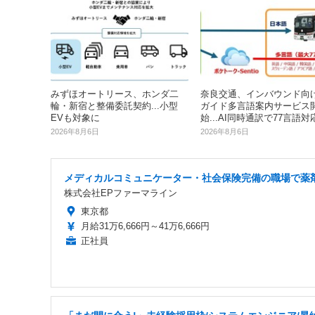
みずほオートリース、ホンダ二
奈良交通、インバウンド向
輪・新宿と整備委託契約...小型
ガイド多言語案内サービス
EVも対象に
始...AI同時通訳で77言語対
2026年8月6日
2026年8月6日
メディカルコミュニケーター・社会保険完備の職場で薬
株式会社EPファーマライン
東京都
月給31万6,666円～41万6,666円
正社員