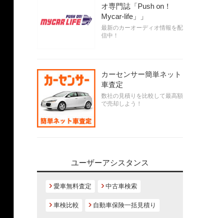
オ専門誌「Push on！
Mycar-life」」
最新のカーオーディオ情報を配
信中！
カーセンサー簡単ネット
車査定
数社の見積りを比較して最高額
で売却しよう！
ユーザーアシスタンス
愛車無料査定
中古車検索
車検比較
自動車保険一括見積り