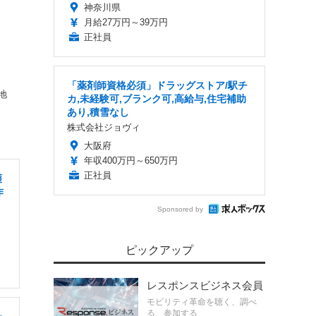
神奈川県
月給27万円～39万円
正社員
「薬剤師資格必須」ドラッグストア/駅チ
地
カ,未経験可,ブランク可,高給与,住宅補助
あり,積雪なし
株式会社ジョヴィ
大阪府
年収400万円～650万円
正社員
護
作
Sponsored by
ピックアップ
レスポンスビジネス会員
モビリティ革命を聴く、調べ
る、参加する