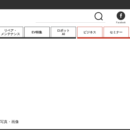
Facebook
リペア・
ロボット
EV特集
ビジネス
セミナー
メンテナンス
AI
プレミアム
業界動向
テクノロジー
キーパーソンイ
ンタビュー
写真・画像