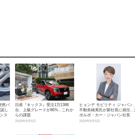
突然バ
日産『キックス』受注1万1388
ヒョンデ モビリティ ジャパン
確認し
台、上級グレードが86%...これか
不動奈緒美氏が新社長に就任...
ナンス
らの課題
ボルボ・カー・ジャパン社長
2026年8月6日
2026年8月5日