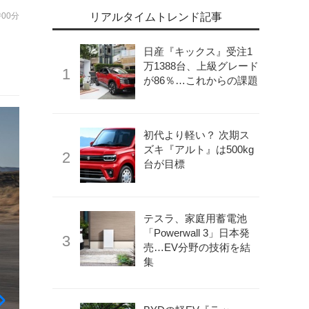
時00分
リアルタイムトレンド記事
ク
日産『キックス』受注1
万1388台、上級グレード
が86％…これからの課題
初代より軽い？ 次期ス
ズキ『アルト』は500kg
台が目標
テスラ、家庭用蓄電池
「Powerwall 3」日本発
売…EV分野の技術を結
集