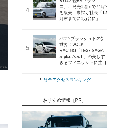
BYDの軽EV『ラッ
コ』、発売1週間で741台
を販売 東福寺社長「12
月末までに1万台に」
バフ×ブラッシュドの新
世界！VOLK
RACING『TE37 SAGA
S-plus A.S.T.』の美しす
ぎるフィニッシュに注目
《photo by Kia》
キア K4ハッチバック
総合アクセスランキング
おすすめ情報［PR］