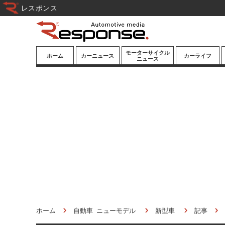
レスポンス
モーターサイクル
ホーム
カーニュース
カーライフ
ニュース
ニューモデル
ニューモデル
カスタマイズ
試乗記
試乗記
カーグッズ
道路交通/社会
カーオーディオ
鉄道
モータースポー
ツ/エンタメ
船舶
航空
宇宙
ホーム
自動車 ニューモデル
新型車
記事