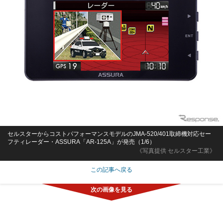
セルスターからコストパフォーマンスモデルのJMA-520/401取締機対応セー
フティレーダー・ASSURA「AR-125A」が発売（1/6）
《写真提供 セルスター工業》
この記事へ戻る