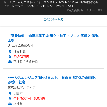
セルスターからコストパフォーマンスモデルのJMA-520/401取締機対応セー
フティレーダー・ASSURA「AR-125A」が発売（6/6）
《写真提供 セルスター工業》
この記事へ戻る
「寮費無料」/自動車系工場/組立・加工・プレス/高収入/製造/
工場
UTエイム株式会社
神奈川県
月給23万円
正社員 / 派遣社員
セールスエンジニア/週休2日以上/土日両日固定休み/日曜休
み/寮・社宅
株式会社アルティア
大阪府
年収450万円～630万円
正社員