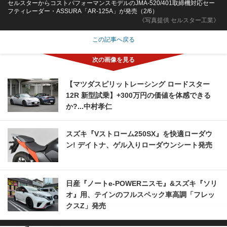
セルスターからコストパフォーマンスモデルのJMA-520/401取締機対応セー
フティレーダー・ASSURA「AR-125A」が発売（2/6）
《写真提供 セルスター工業》
この記事へ戻る
【マツダスピリットレーシング ロードスター
12R 新型試乗】+300万円の価値を体感できる
か?...中村孝仁
スズキ『Vストローム250SX』を快適ローダウ
ン! デイトナ、ゲル入りローダウンシート発売
日産『ノートe-POWERニスモ』&スズキ『ソリ
オ』用、テインのフルスペック車高調「フレッ
クスZ」発売