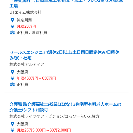
「寮費無料」/自動車系工場/組立・加工・プレス/高収入/製造/
工場
UTエイム株式会社
神奈川県
月給23万円
正社員 / 派遣社員
セールスエンジニア/週休2日以上/土日両日固定休み/日曜休
み/寮・社宅
株式会社アルティア
大阪府
年収450万円～630万円
正社員
介護職員/介護福祉士/残業ほぼなし/住宅型有料老人ホームの
介護士/シフト相談可
株式会社ライフケア・ビジョン/はっぴーらいふ枚方
大阪府
月給25万5,000円～30万2,000円