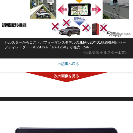
セルスターからコストパフォーマンスモデルのJMA-520/401取締機対応セー
フティレーダー・ASSURA「AR-125A」が発売（5/6）
《写真提供 セルスター工業》
この記事へ戻る