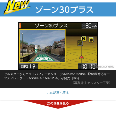
セルスターからコストパフォーマンスモデルのJMA-520/401取締機対応セー
フティレーダー・ASSURA「AR-125A」が発売（3/6）
《写真提供 セルスター工業》
この記事へ戻る