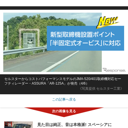
セルスターからコストパフォーマンスモデルのJMA-520/401取締機対応セー
フティレーダー・ASSURA「AR-125A」が発売（4/6）
《写真提供 セルスター工業》
この記事へ戻る
見た目は純正、音は本格派! スペーシアに