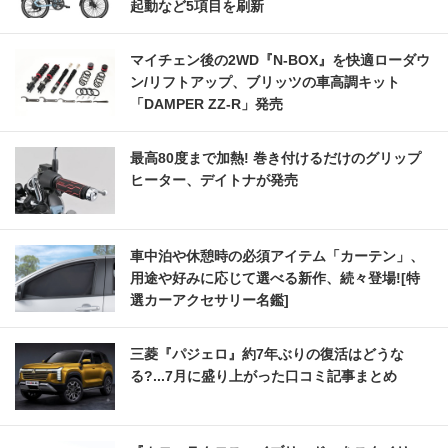
起動など5項目を刷新
マイチェン後の2WD『N-BOX』を快適ローダウ
ン/リフトアップ、ブリッツの車高調キット
「DAMPER ZZ-R」発売
最高80度まで加熱! 巻き付けるだけのグリップ
ヒーター、デイトナが発売
車中泊や休憩時の必須アイテム「カーテン」、
用途や好みに応じて選べる新作、続々登場![特
選カーアクセサリー名鑑]
三菱『パジェロ』約7年ぶりの復活はどうな
る?...7月に盛り上がった口コミ記事まとめ