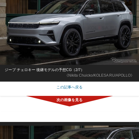
ジープ チェロキー 後継モデルの予想CG（2/7）
《Nikita Chuicko/KOLESA RU/APOLLO》
この記事へ戻る