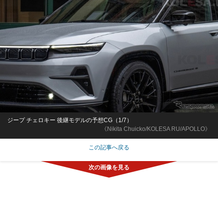
ジープ チェロキー 後継モデルの予想CG（1/7）
《Nikita Chuicko/KOLESA RU/APOLLO》
この記事へ戻る