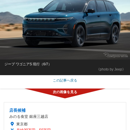
ジープ ワゴニアS 現行（6/7）
《photo by Jeep》
この記事へ戻る
店長候補
みのる食堂 銀座三越店
東京都