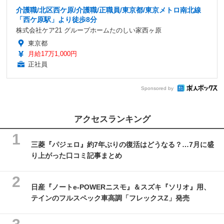
介護職/北区西ケ原/介護職/正職員/東京都/東京メトロ南北線
「西ケ原駅」より徒歩8分
株式会社ケア21 グループホームたのしい家西ヶ原
東京都
月給17万1,000円
正社員
Sponsored by
アクセスランキング
三菱『パジェロ』約7年ぶりの復活はどうなる？…7月に盛
り上がった口コミ記事まとめ
日産『ノートe-POWERニスモ』＆スズキ『ソリオ』用、
テインのフルスペック車高調「フレックスZ」発売