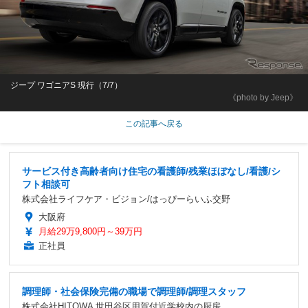
ジープ ワゴニアS 現行（7/7）
《photo by Jeep》
この記事へ戻る
サービス付き高齢者向け住宅の看護師/残業ほぼなし/看護/シ
フト相談可
株式会社ライフケア・ビジョン/はっぴーらいふ交野
大阪府
月給29万9,800円～39万円
正社員
調理師・社会保険完備の職場で調理師/調理スタッフ
株式会社HITOWA 世田谷区用賀付近学校内の厨房