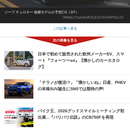
ジープ チェロキー 後継モデルの予想CG（3/7）
《Nikita Chuicko/KOLESA RU/APOLLO》
この記事へ戻る
日本で初めて販売された欧州メーカーEV、スマ
ート『フォーツーed』【懐かしのカーカタロ
グ】
「テラノが復活!?」「懐かしいね」日産、PHEV
の本格SUV誕生にSNSでは期待の声!
バイク王、2026グッドスマイルミーティング初
出展...『バリバリ伝説』のCB750Fを再現