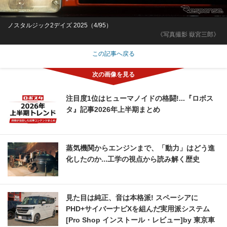
ノスタルジック2デイズ 2025（4/95）
《写真撮影 嶽宮三郎》
この記事へ戻る
注目度1位はヒューマノイドの格闘!...『ロボス
タ』記事2026年上半期まとめ
蒸気機関からエンジンまで、「動力」はどう進
化したのか...工学の視点から読み解く歴史
見た目は純正、音は本格派! スペーシアに
PHD+サイバーナビXを組んだ実用派システム
[Pro Shop インストール・レビュー]by 東京車