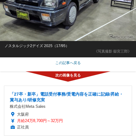
ノスタルジック2デイズ 2025（17/95）
《写真撮影 嶽宮三郎》
この記事へ戻る
「27卒・新卒」電話受付事務/受電内容を正確に記録/昇給・
賞与あり/研修充実
株式会社Meta Sales
大阪府
月給24万8,700円～32万円
正社員