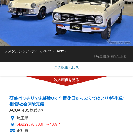
ノスタルジック2デイズ 2025（16/95）
《写真撮影 嶽宮三郎》
この記事へ戻る
研修バッチリで未経験OK!年間休日たっぷりでゆとり/軽作業/
梱包/社会保険完備
AQUARIUS株式会社
埼玉県
月給29万8,700円～40万円
正社員