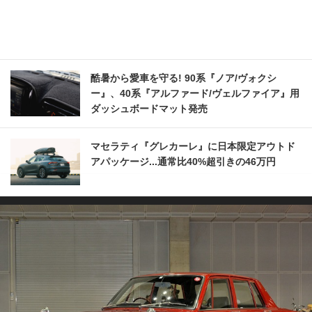
酷暑から愛車を守る! 90系『ノア/ヴォクシ
ー』、40系『アルファード/ヴェルファイア』用
ダッシュボードマット発売
マセラティ『グレカーレ』に日本限定アウトド
アパッケージ...通常比40%超引きの46万円