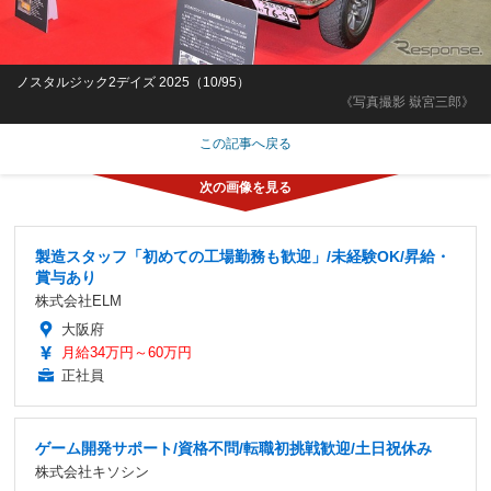
ノスタルジック2デイズ 2025（10/95）
《写真撮影 嶽宮三郎》
この記事へ戻る
製造スタッフ「初めての工場勤務も歓迎」/未経験OK/昇給・
賞与あり
株式会社ELM
大阪府
月給34万円～60万円
正社員
ゲーム開発サポート/資格不問/転職初挑戦歓迎/土日祝休み
株式会社キソシン