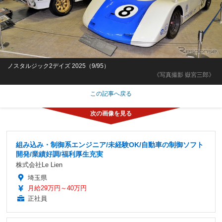
ノスタルジック2デイズ 2025（9/95）
《写真撮影 嶽宮三郎》
この記事へ戻る
組み込み・制御系エンジニア/未経験OK/自動車の制御ソフト
開発/業績好調/福利厚生充実
株式会社Le Lien
埼玉県
月給29万円～40万円
正社員