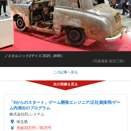
ノスタルジック2デイズ 2025（8/95）
《写真撮影 嶽宮三郎》
この記事へ戻る
「0からのスタート」ゲーム開発エンジニア/正社員採用/ゲー
ム内演出のプログラム
株式会社ELシステム
埼玉県
月給33万円～55万円