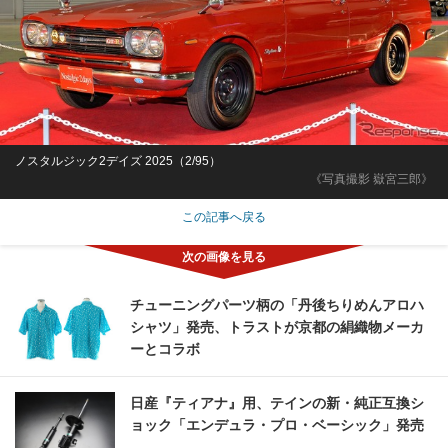
ノスタルジック2デイズ 2025（2/95）
《写真撮影 嶽宮三郎》
この記事へ戻る
チューニングパーツ柄の「丹後ちりめんアロハ
シャツ」発売、トラストが京都の絹織物メーカ
ーとコラボ
日産『ティアナ』用、テインの新・純正互換シ
ョック「エンデュラ・プロ・ベーシック」発売