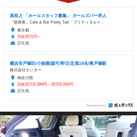
高収入 「ホールスタッフ募集」 ガールズバー求人
「朝昼夜」Cafe & Bar Pretty Tart「プリティタルト」
東京都
月給35万円～
正社員
横浜市戸塚区/小規模/認可/即日/定員19名/東戸塚駅
株式会社センター
神奈川県
月給20万9,000円～28万9,000円
正社員
Sponsored by