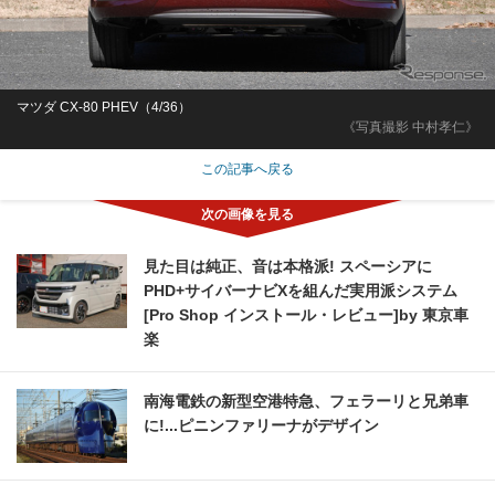
マツダ CX-80 PHEV（4/36）
《写真撮影 中村孝仁》
この記事へ戻る
見た目は純正、音は本格派! スペーシアに
PHD+サイバーナビXを組んだ実用派システム
[Pro Shop インストール・レビュー]by 東京車
楽
南海電鉄の新型空港特急、フェラーリと兄弟車
に!...ピニンファリーナがデザイン