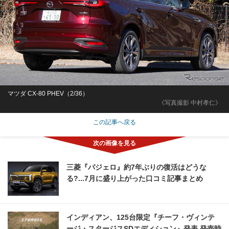
マツダ CX-80 PHEV（2/36）
《写真撮影 中村孝仁》
この記事へ戻る
三菱『パジェロ』約7年ぶりの復活はどうな
る?...7月に盛り上がった口コミ記事まとめ
インディアン、125台限定『チーフ・ヴィンテ
ージ・スタージスSDエディション』発表 発売時