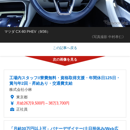
マツダ CX-80 PHEV（9/36）
《写真撮影 中村孝仁》
この記事へ戻る
工場内スタッフ//寮費無料・資格取得支援・年間休日125日・
賞与年2回・昇給あり・交通費支給
株式会社小林
東京都
月給26万9,500円～38万3,700円
正社員
「月給30万円以上可」バナーデザイナー/土日祝休み/Web広