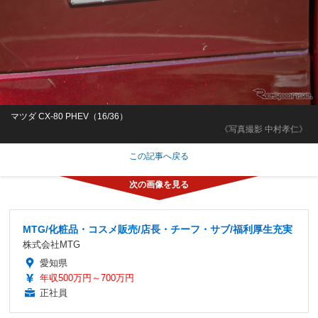
マツダ CX-80 PHEV（16/36）
《写真撮影 中村孝仁》
この記事へ戻る
MTG/化粧品・コスメ販売/店長・チーフ・サブ/福利厚生充実
株式会社MTG
愛知県
年収500万円～700万円
正社員