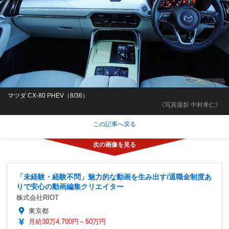
マツダ CX-80 PHEV（8/36）
《写真撮影 中村孝仁》
この記事へ戻る
「未経験・経験不問」魅力的な動画を生み出す/退職金制度あ
りで安心の動画編集クリエイター
株式会社RIOT
東京都
月給30万4,700円～50万円