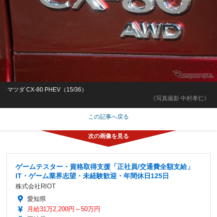
マツダ CX-80 PHEV（15/36）
《写真撮影 中村孝仁》
この記事へ戻る
ゲームテスター・資格取得支援「正社員/交通費全額支給」
IT・ゲーム業界志望・未経験歓迎・年間休日125日
株式会社RIOT
愛知県
月給31万2,200円～50万円