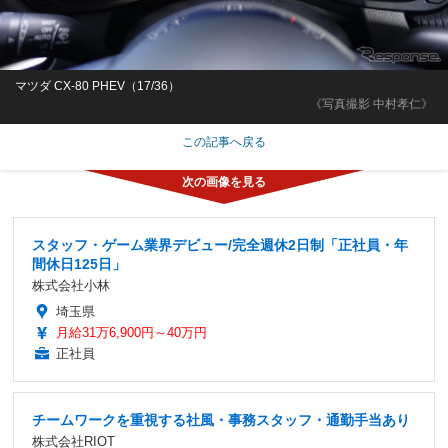
マツダ CX-80 PHEV（17/36）
《写真撮影 中村孝仁》
この記事へ戻る
スタッフ・ゲーム業界デビュー/完全週休2日制「正社員・年
間休日125日」
株式会社小林
埼玉県
月給31万6,900円～40万円
正社員
チームワークを重視する社風・事務スタッフ・通勤手当あり
株式会社RIOT