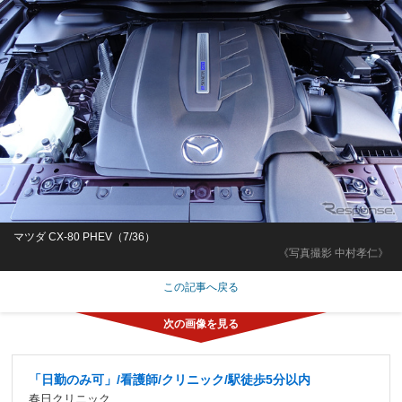
マツダ CX-80 PHEV（7/36）
《写真撮影 中村孝仁》
この記事へ戻る
「日勤のみ可」/看護師/クリニック/駅徒歩5分以内
春日クリニック