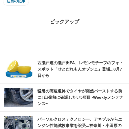
注目の記事
ピックアップ
西瀬戸道の瀬戸田PA、レモンモチーフのフォト
スポット「せとだれもんオブジェ」登場...8月7
日から
猛暑の高速道路でタイヤが突然バーストする前
に! 出発前に確認したい5項目~Weeklyメンテナ
ンス~
パーソルクロステクノロジー、アネブルからエ
ンジン性能試験事業を譲受...神奈川・小田原の