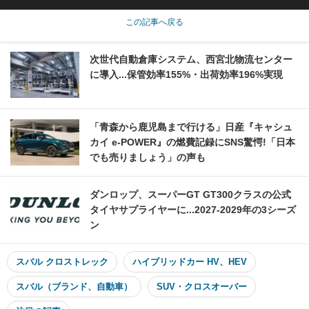
この記事へ戻る
次世代自動倉庫システム、西宮北物流センター
に導入...保管効率155%・出荷効率196%実現
「青森から鹿児島まで行ける」日産『キャシュ
カイ e-POWER』の燃費記録にSNS驚愕!「日本
でも売りましょう」の声も
ダンロップ、スーパーGT GT300クラスの公式
タイヤサプライヤーに...2027‐2029年の3シーズ
ン
スバル クロストレック
ハイブリッドカー HV、HEV
スバル（ブランド、自動車）
SUV・クロスオーバー