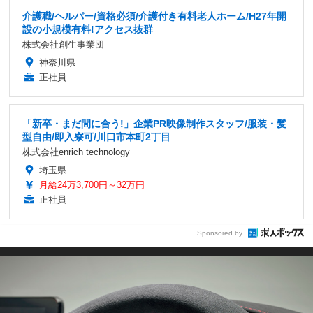
介護職/ヘルパー/資格必須/介護付き有料老人ホーム/H27年開
設の小規模有料!アクセス抜群
株式会社創生事業団
神奈川県
正社員
「新卒・まだ間に合う!」企業PR映像制作スタッフ/服装・髪
型自由/即入寮可/川口市本町2丁目
株式会社enrich technology
埼玉県
月給24万3,700円～32万円
正社員
Sponsored by