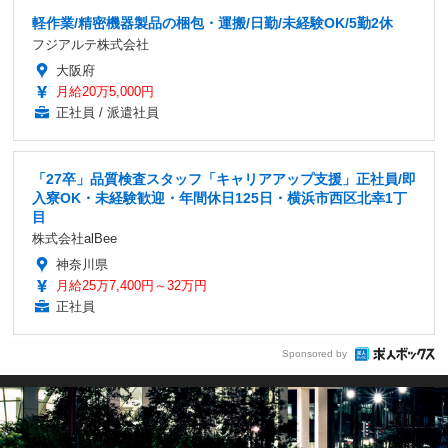
軽作業/精密機器製品の梱包・運搬/日勤/未経験OK/5勤2休
フジアルテ株式会社
大阪府
月給20万5,000円
正社員 / 派遣社員
「27卒」品質検査スタッフ「キャリアアップ支援」正社員/即
入寮OK・未経験歓迎・年間休日125日・横浜市西区北幸1丁
目
株式会社alBee
神奈川県
月給25万7,400円～32万円
正社員
Sponsored by