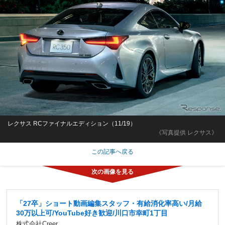
レクサス RCファイナルエディション（11/19）
《写真提供 レクサス》
この記事へ戻る
「27卒」ショート動画編集スタッフ・有給消化率高い/月給
30万以上可/YouTube好き歓迎/川口市幸町1丁目
株式会社Creer