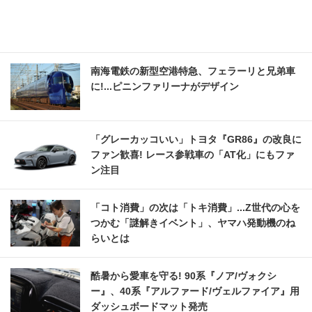
南海電鉄の新型空港特急、フェラーリと兄弟車
に!...ピニンファリーナがデザイン
「グレーカッコいい」トヨタ『GR86』の改良に
ファン歓喜! レース参戦車の「AT化」にもファ
ン注目
「コト消費」の次は「トキ消費」...Z世代の心を
つかむ「謎解きイベント」、ヤマハ発動機のね
らいとは
酷暑から愛車を守る! 90系『ノア/ヴォクシ
ー』、40系『アルファード/ヴェルファイア』用
ダッシュボードマット発売