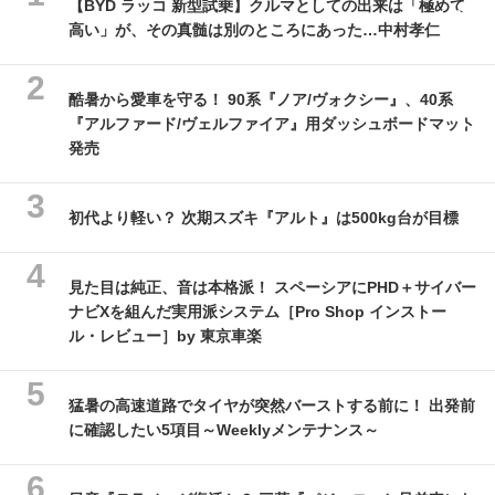
【BYD ラッコ 新型試乗】クルマとしての出来は「極めて
高い」が、その真髄は別のところにあった…中村孝仁
酷暑から愛車を守る！ 90系『ノア/ヴォクシー』、40系
『アルファード/ヴェルファイア』用ダッシュボードマット
発売
初代より軽い？ 次期スズキ『アルト』は500kg台が目標
見た目は純正、音は本格派！ スペーシアにPHD＋サイバー
ナビXを組んだ実用派システム［Pro Shop インストー
ル・レビュー］by 東京車楽
猛暑の高速道路でタイヤが突然バーストする前に！ 出発前
に確認したい5項目～Weeklyメンテナンス～