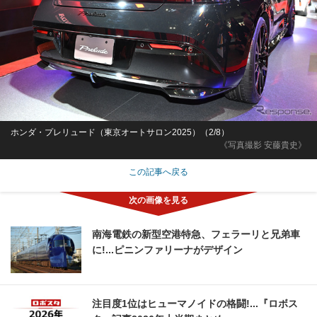
ホンダ・プレリュード（東京オートサロン2025）（2/8）
《写真撮影 安藤貴史》
この記事へ戻る
南海電鉄の新型空港特急、フェラーリと兄弟車
に!...ピニンファリーナがデザイン
注目度1位はヒューマノイドの格闘!...『ロボス