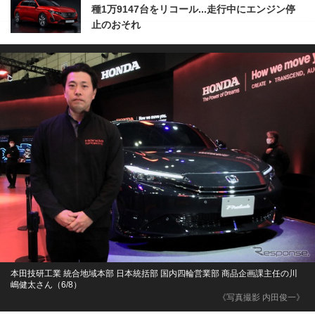
種1万9147台をリコール...走行中にエンジン停
止のおそれ
本田技研工業 統合地域本部 日本統括部 国内四輪営業部 商品企画課主任の川
嶋健太さん（6/8）
《写真撮影 内田俊一》