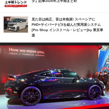
タ』記事2026年上半期まとめ
見た目は純正、音は本格派! スペーシアに
PHD+サイバーナビXを組んだ実用派システム
[Pro Shop インストール・レビュー]by 東京車
楽