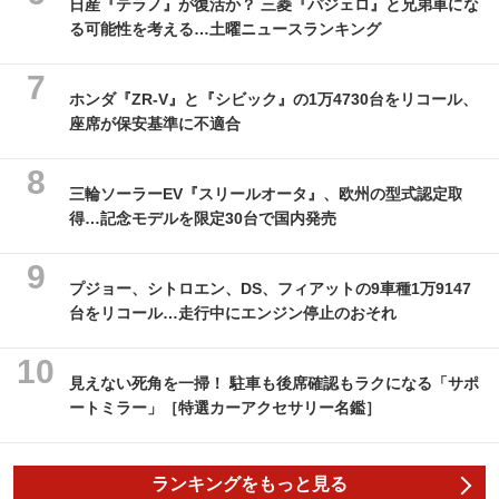
日産『テラノ』が復活か？ 三菱『パジェロ』と兄弟車にな
る可能性を考える…土曜ニュースランキング
ホンダ『ZR-V』と『シビック』の1万4730台をリコール、
座席が保安基準に不適合
三輪ソーラーEV『スリールオータ』、欧州の型式認定取
得…記念モデルを限定30台で国内発売
プジョー、シトロエン、DS、フィアットの9車種1万9147
台をリコール…走行中にエンジン停止のおそれ
見えない死角を一掃！ 駐車も後席確認もラクになる「サポ
ートミラー」［特選カーアクセサリー名鑑］
ランキングをもっと見る