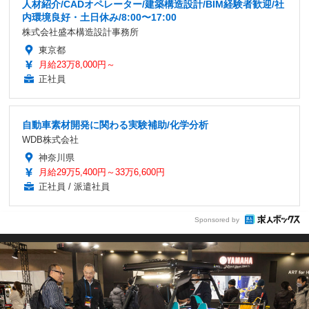
人材紹介/CADオペレーター/建築構造設計/BIM経験者歓迎/社
内環境良好・土日休み/8:00〜17:00
株式会社盛本構造設計事務所
東京都
月給23万8,000円～
正社員
自動車素材開発に関わる実験補助/化学分析
WDB株式会社
神奈川県
月給29万5,400円～33万6,600円
正社員 / 派遣社員
Sponsored by