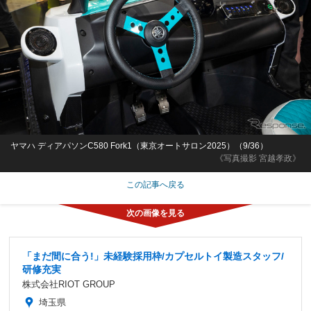
ヤマハ ディアパソンC580 Fork1（東京オートサロン2025）（9/36）
《写真撮影 宮越孝政》
この記事へ戻る
「まだ間に合う!」未経験採用枠/カプセルトイ製造スタッフ/
研修充実
株式会社RIOT GROUP
埼玉県