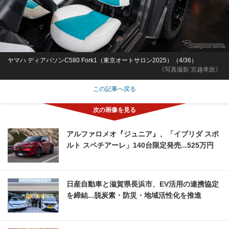
ヤマハ ディアパソンC580 Fork1（東京オートサロン2025）（4/36）
《写真撮影 宮越孝政》
この記事へ戻る
アルファロメオ『ジュニア』、「イブリダ スポ
ルト スペチアーレ」140台限定発売...525万円
日産自動車と滋賀県長浜市、EV活用の連携協定
を締結...脱炭素・防災・地域活性化を推進