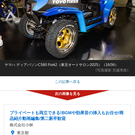
ヤマハ ディアパソンC580 Fork2（東京オートサロン2025）（16/36）
《写真撮影 宮越孝政》
この記事へ戻る
プライベートも両立できる!BGMや効果音の挿入もお任せ/商
品紹介動画編集/第二新卒歓迎
株式会社小林
東京都