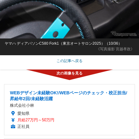
ヤマハ ディアパソンC580 Fork1（東京オートサロン2025）（10/36）
《写真撮影 宮越孝政》
この記事へ戻る
WEBデザイン未経験OK!/WEBページのチェック・校正担当/
昇給年2回/未経験活躍
株式会社小林
愛知県
月給27万円～50万円
正社員