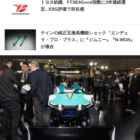
トヨタ紡織、FTSE4Good指数に3年連続選
定...ESG評価で存在感
テインの純正互換高機能ショック「エンデュ
ラ・プロ・プラス」に『ジムニー』『N-WGN』
が適合