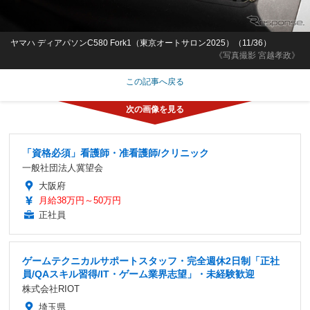
ヤマハ ディアパソンC580 Fork1（東京オートサロン2025）（11/36）
《写真撮影 宮越孝政》
この記事へ戻る
「資格必須」看護師・准看護師/クリニック
一般社団法人冀望会
大阪府
月給38万円～50万円
正社員
ゲームテクニカルサポートスタッフ・完全週休2日制「正社
員/QAスキル習得/IT・ゲーム業界志望」・未経験歓迎
株式会社RIOT
埼玉県