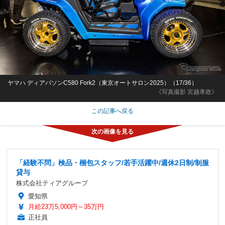
ヤマハ ディアパソンC580 Fork2（東京オートサロン2025）（17/36）
《写真撮影 宮越孝政》
この記事へ戻る
「経験不問」検品・梱包スタッフ/若手活躍中/週休2日制/制服
貸与
株式会社ティアグループ
愛知県
月給23万5,000円～35万円
正社員