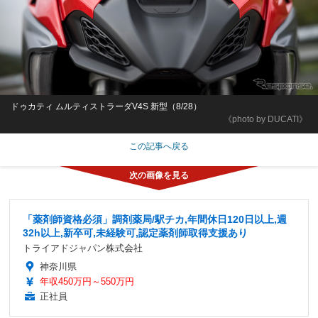
ドゥカティ ムルティストラーダV4S 新型（8/28）
《photo by DUCATI》
この記事へ戻る
「薬剤師資格必須」調剤薬局/駅チカ,年間休日120日以上,週
32h以上,新卒可,未経験可,認定薬剤師取得支援あり
トライアドジャパン株式会社
神奈川県
年収450万円～550万円
正社員