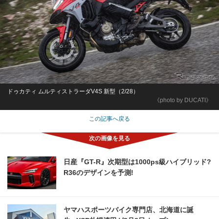
ドゥカティ ムルティストラーダV4S 新型（2/28）
《photo by DUCATI》
この記事へ戻る
日産『GT-R』次期型は1000ps級ハイブリッド?
R36のデザインを予測!
ヤマハスポーツバイク専門店、北海道に誕