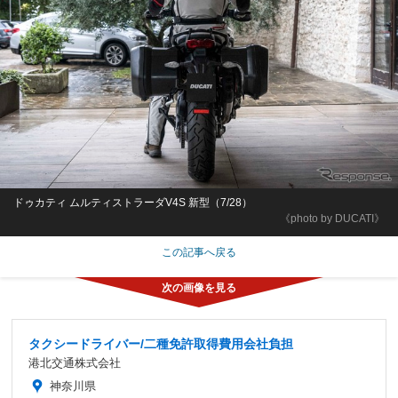
ドゥカティ ムルティストラーダV4S 新型（7/28）
《photo by DUCATI》
この記事へ戻る
タクシードライバー/二種免許取得費用会社負担
港北交通株式会社
神奈川県