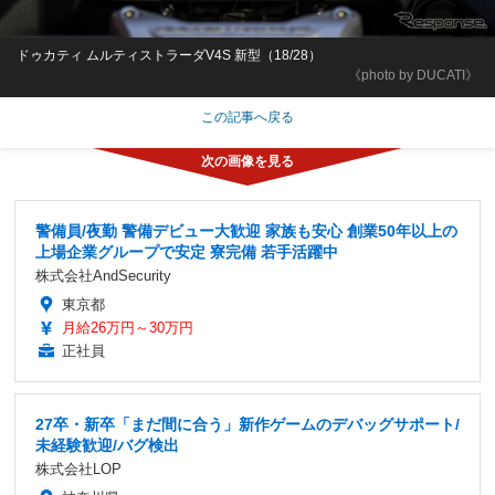
ドゥカティ ムルティストラーダV4S 新型（18/28）
《photo by DUCATI》
この記事へ戻る
警備員/夜勤 警備デビュー大歓迎 家族も安心 創業50年以上の
上場企業グループで安定 寮完備 若手活躍中
株式会社AndSecurity
東京都
月給26万円～30万円
正社員
27卒・新卒「まだ間に合う」新作ゲームのデバッグサポート/
未経験歓迎/バグ検出
株式会社LOP