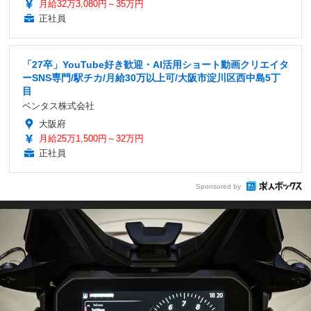
月給32万3,080円～35万円
正社員
「27卒」YouTube好き歓迎・AI活用ショート動画クリエイタ
ーSNS専門/駅チカ/月給30万以上可/大阪市淀川区西中島5丁
目
ベンタス株式会社
大阪府
月給25万1,500円～32万円
正社員
Sponsored by