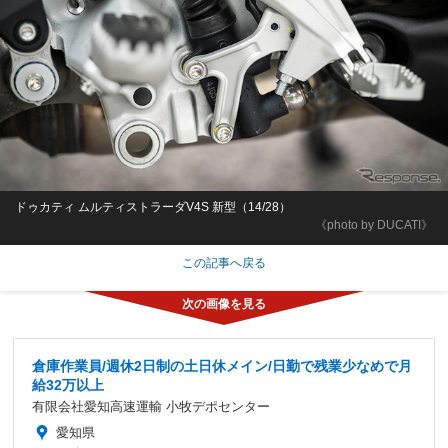
ドゥカティ ムルティストラーダV4S 新型（14/28）
《photo by DUCATI》
この記事へ戻る
倉庫作業員/週休2日制の土日休メイン/日勤で残業少なめで月
給32万以上
有限会社愛知高速運輸 小牧デポセンター
愛知県