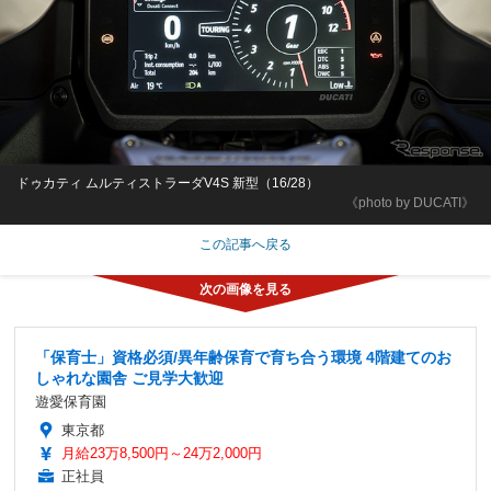
ドゥカティ ムルティストラーダV4S 新型（16/28）
《photo by DUCATI》
この記事へ戻る
「保育士」資格必須/異年齢保育で育ち合う環境 4階建てのお
しゃれな園舎 ご見学大歓迎
遊愛保育園
東京都
月給23万8,500円～24万2,000円
正社員