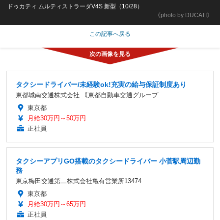
ドゥカティ ムルティストラーダV4S 新型（10/28）
《photo by DUCATI》
この記事へ戻る
タクシードライバー/未経験ok!充実の給与保証制度あり
東都城南交通株式会社 ｟東都自動車交通グループ
東京都
月給30万円～50万円
正社員
タクシーアプリGO搭載のタクシードライバー 小菅駅周辺勤
務
東京梅田交通第二株式会社亀有営業所13474
東京都
月給30万円～65万円
正社員