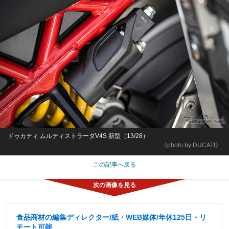
ドゥカティ ムルティストラーダV4S 新型（13/28）
《photo by DUCATI》
この記事へ戻る
食品商材の編集ディレクター/紙・WEB媒体/年休125日・リ
モート可能