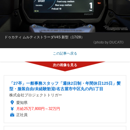
ドゥカティ ムルティストラーダV4S 新型（17/28）
《photo by DUCATI》
この記事へ戻る
「27卒」一般事務スタッフ「週休2日制・年間休日125日」髪
型・服装自由/未経験歓迎/名古屋市中区丸の内1丁目
株式会社プロジェクトトリガー
愛知県
月給25万7,800円～32万円
正社員