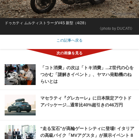
ドゥカティ ムルティストラーダV4S 新型（4/28）
《photo by DUCATI》
この記事へ戻る
「コト消費」の次は「トキ消費」...Z世代の心を
つかむ「謎解きイベント」、ヤマハ発動機のね
らいとは
マセラティ『グレカーレ』に日本限定アウトド
アパッケージ...通常比40%超引きの46万円
“走る宝石”が高輪ゲートシティに登場! イタリア
の高級バイク「MVアグスタ」が展示イベント 8