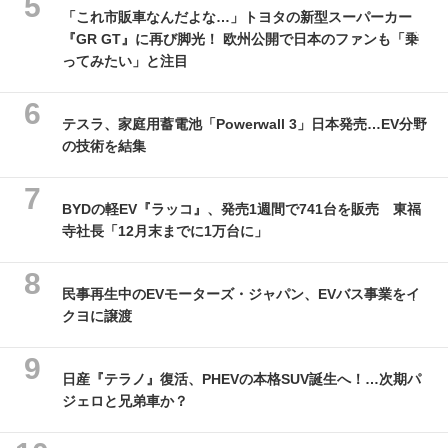
「これ市販車なんだよな…」トヨタの新型スーパーカー
『GR GT』に再び脚光！ 欧州公開で日本のファンも「乗
ってみたい」と注目
テスラ、家庭用蓄電池「Powerwall 3」日本発売…EV分野
の技術を結集
BYDの軽EV『ラッコ』、発売1週間で741台を販売 東福
寺社長「12月末までに1万台に」
民事再生中のEVモーターズ・ジャパン、EVバス事業をイ
クヨに譲渡
日産『テラノ』復活、PHEVの本格SUV誕生へ！…次期パ
ジェロと兄弟車か？