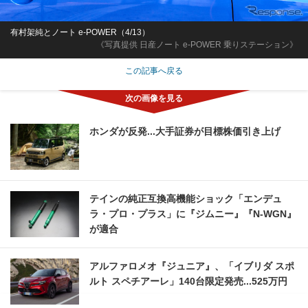
有村架純とノート e-POWER（4/13）
《写真提供 日産ノート e-POWER 乗りステーション》
この記事へ戻る
ホンダが反発...大手証券が目標株価引き上げ
テインの純正互換高機能ショック「エンデュ
ラ・プロ・プラス」に『ジムニー』『N-WGN』
が適合
アルファロメオ『ジュニア』、「イブリダ スポ
ルト スペチアーレ」140台限定発売...525万円