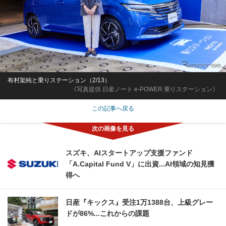
有村架純と乗りステーション（2/13）
《写真提供 日産ノート e-POWER 乗りステーション》
この記事へ戻る
スズキ、AIスタートアップ支援ファンド
「A.Capital Fund V」に出資...AI領域の知見獲
得へ
日産『キックス』受注1万1388台、上級グレー
ドが86%...これからの課題