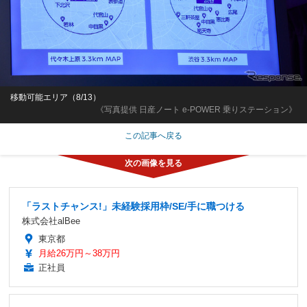
移動可能エリア（8/13）
《写真提供 日産ノート e-POWER 乗りステーション》
この記事へ戻る
「ラストチャンス!」未経験採用枠/SE/手に職つける
株式会社alBee
東京都
月給26万円～38万円
正社員