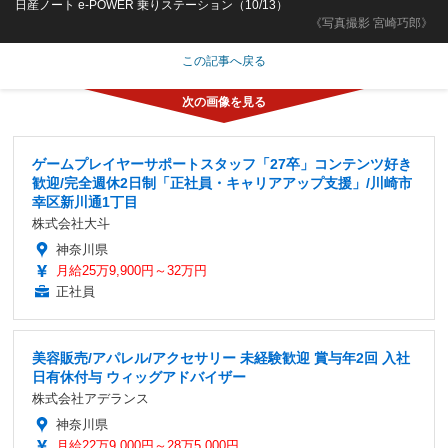
日産ノート e-POWER 乗りステーション（10/13）
《写真撮影 宮崎巧郎》
この記事へ戻る
ゲームプレイヤーサポートスタッフ「27卒」コンテンツ好き
歓迎/完全週休2日制「正社員・キャリアアップ支援」/川崎市
幸区新川通1丁目
株式会社大斗
神奈川県
月給25万9,900円～32万円
正社員
美容販売/アパレル/アクセサリー 未経験歓迎 賞与年2回 入社
日有休付与 ウィッグアドバイザー
株式会社アデランス
神奈川県
月給22万9,000円～28万5,000円