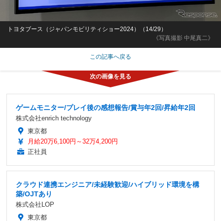
トヨタブース（ジャパンモビリティショー2024）（14/29）
《写真撮影 中尾真二》
この記事へ戻る
ゲームモニター/プレイ後の感想報告/賞与年2回/昇給年2回
株式会社enrich technology
東京都
月給20万6,100円～32万4,200円
正社員
クラウド連携エンジニア/未経験歓迎/ハイブリッド環境を構
築/OJTあり
株式会社LOP
東京都