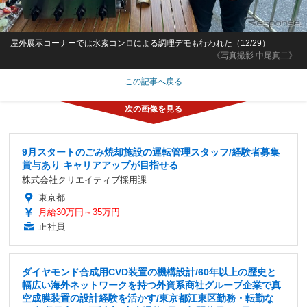
屋外展示コーナーでは水素コンロによる調理デモも行われた（12/29）
《写真撮影 中尾真二》
この記事へ戻る
9月スタートのごみ焼却施設の運転管理スタッフ/経験者募集
賞与あり キャリアアップが目指せる
株式会社クリエイティブ採用課
東京都
月給30万円～35万円
正社員
ダイヤモンド合成用CVD装置の機構設計/60年以上の歴史と
幅広い海外ネットワークを持つ外資系商社グループ企業で真
空成膜装置の設計経験を活かす/東京都江東区勤務・転勤な