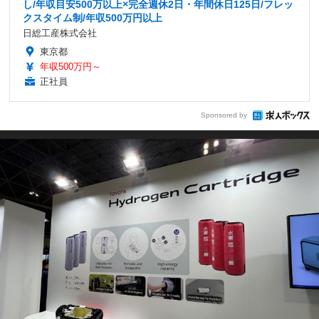
し/年収目安500万以上×完全週休2日・年間休日125日/フレッ
クスタイム制/年収500万円以上
日総工産株式会社
東京都
年収500万円～
正社員
Sponsored by