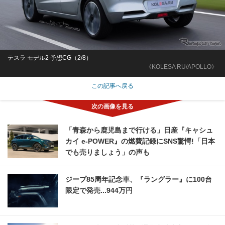
テスラ モデル2 予想CG（2/8）
《KOLESA RU/APOLLO》
この記事へ戻る
「青森から鹿児島まで行ける」日産『キャシュ
カイ e-POWER』の燃費記録にSNS驚愕!「日本
でも売りましょう」の声も
ジープ85周年記念車、『ラングラー』に100台
限定で発売...944万円