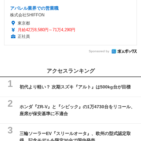
アパレル業界での営業職
株式会社SHIFFON
東京都
月給42万8,580円～71万4,290円
正社員
Sponsored by
アクセスランキング
初代より軽い？ 次期スズキ『アルト』は500kg台が目標
ホンダ『ZR-V』と『シビック』の1万4730台をリコール、
座席が保安基準に不適合
三輪ソーラーEV『スリールオータ』、欧州の型式認定取
得…記念モデルを限定30台で国内発売