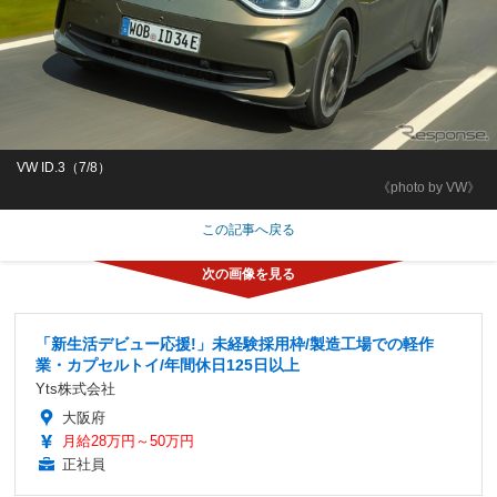
VW ID.3（7/8）
《photo by VW》
この記事へ戻る
「新生活デビュー応援!」未経験採用枠/製造工場での軽作
業・カプセルトイ/年間休日125日以上
Yts株式会社
大阪府
月給28万円～50万円
正社員