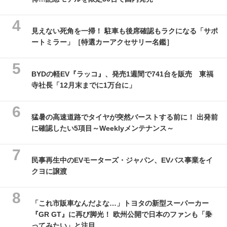
見えない死角を一掃！ 駐車も後席確認もラクになる「サポ
ートミラー」［特選カーアクセサリー名鑑］
BYDの軽EV『ラッコ』、発売1週間で741台を販売 東福
寺社長「12月末までに1万台に」
猛暑の高速道路でタイヤが突然バーストする前に！ 出発前
に確認したい5項目～Weeklyメンテナンス～
民事再生中のEVモーターズ・ジャパン、EVバス事業をイ
クヨに譲渡
「これ市販車なんだよな…」トヨタの新型スーパーカー
『GR GT』に再び脚光！ 欧州公開で日本のファンも「乗
ってみたい」と注目