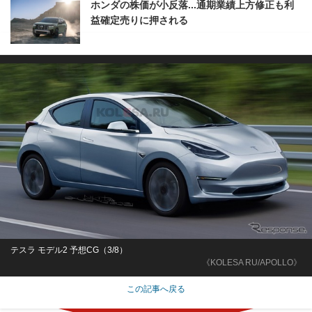
ホンダの株価が小反落...通期業績上方修正も利
益確定売りに押される
テスラ モデル2 予想CG（3/8）
《KOLESA RU/APOLLO》
この記事へ戻る