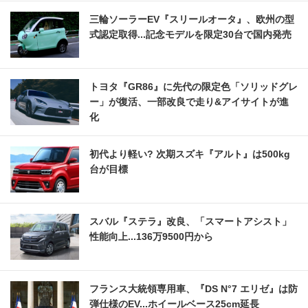
三輪ソーラーEV『スリールオータ』、欧州の型
式認定取得...記念モデルを限定30台で国内発売
トヨタ『GR86』に先代の限定色「ソリッドグレ
ー」が復活、一部改良で走り&アイサイトが進
化
初代より軽い? 次期スズキ『アルト』は500kg
台が目標
スバル『ステラ』改良、「スマートアシスト」
性能向上...136万9500円から
フランス大統領専用車、『DS N°7 エリゼ』は防
弾仕様のEV...ホイールベース25cm延長