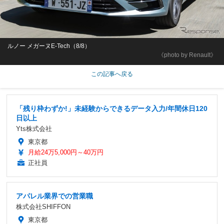
ルノー メガーヌE-Tech（8/8）
《photo by Renault》
この記事へ戻る
「残り枠わずか!」未経験からできるデータ入力/年間休日120
日以上
Yts株式会社
東京都
月給24万5,000円～40万円
正社員
アパレル業界での営業職
株式会社SHIFFON
東京都