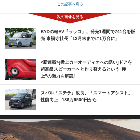
この記事へ戻る
BYDの軽EV『ラッコ』、発売1週間で741台を販
売 東福寺社長「12月末までに1万台に」
<新連載>[極上カーオーディオへの誘い]ドアを
超高級スピーカーへと作り替えるという“極
上”の魅力を解説!
スバル『ステラ』改良、「スマートアシスト」
性能向上...136万9500円から