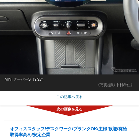
MINI クーパーS（9/27）
《写真撮影 中村孝仁》
この記事へ戻る
オフィススタッフ/デスクワーク/ブランクOK/主婦 歓迎/有給
取得率高め/安定企業