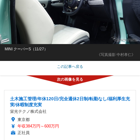
MINI クーパーS（11/27）
《写真撮影 中村孝仁》
この記事へ戻る
土木施工管理/年休120日/完全週休2日制/転勤なし/福利厚生充
実/休暇制度充実
栄光テクノ株式会社
東京都
年収384万円～600万円
正社員