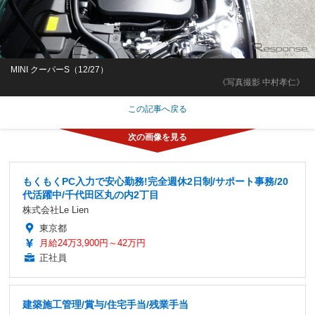
MINI クーパーS（12/27）
《写真撮影 中村孝仁》
この記事へ戻る
もくもくPC入力で安心勤務!完全週休2日制/サポート事務/20
代活躍中/千代田区丸の内2丁目
株式会社Le Lien
東京都
月給24万3,900円～42万円
正社員
建築施工管理/賞与/住宅手当/残業手当