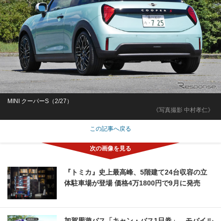
MINI クーパーS（2/27）
《写真撮影 中村孝仁》
この記事へ戻る
『トミカ』史上最高峰、5階建て24台収容の立
体駐車場が登場 価格4万1800円で9月に発売
加賀周遊バス「キャン・バス1日券」、モバイル