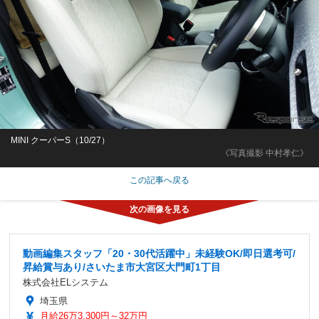
MINI クーパーS（10/27）
《写真撮影 中村孝仁》
この記事へ戻る
動画編集スタッフ「20・30代活躍中」未経験OK/即日選考可/
昇給賞与あり/さいたま市大宮区大門町1丁目
株式会社ELシステム
埼玉県
月給26万3,300円～32万円