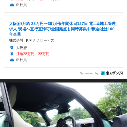
正社員
大阪府/月給 28万円〜38万円/年間休日127日 電工&施工管理
求人 現場へ直行直帰可/全国拠点も同時募集中/親会社は100
年企業
株式会社TKテクノサービス
大阪府
月給28万円～38万円
正社員
Sponsored by