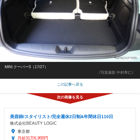
MINI クーパーS（17/27）
《写真撮影 中村孝仁》
この記事へ戻る
美容師/スタイリスト/完全週休2日制&年間休日110日
株式会社BEAUTY LOGIC
東京都
月給31万6,900円