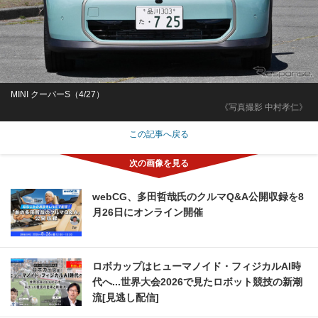
MINI クーパーS（4/27）
《写真撮影 中村孝仁》
この記事へ戻る
webCG、多田哲哉氏のクルマQ&A公開収録を8
月26日にオンライン開催
ロボカップはヒューマノイド・フィジカルAI時
代へ...世界大会2026で見たロボット競技の新潮
流[見逃し配信]