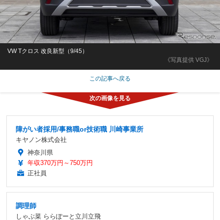
VW Tクロス 改良新型（9/45）
《写真提供 VGJ》
この記事へ戻る
障がい者採用/事務職or技術職 川崎事業所
キヤノン株式会社
神奈川県
年収370万円～750万円
正社員
調理師
しゃぶ菜 ららぽーと立川立飛