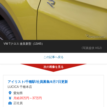
VW Tクロス 改良新型（13/45）
《写真提供 VGJ》
この記事へ戻る
アイリスト/千種駅/社員募集/8月7日更新
LUCICA 千種本店
愛知県
月給20万円～37万円
正社員