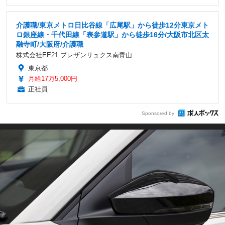
介護職/東京メトロ日比谷線「広尾駅」から徒歩12分東京メト
ロ銀座線・千代田線「表参道駅」から徒歩16分/大阪市北区太
融寺町/大阪府/介護職
株式会社EE21 プレザンリュクス南青山
東京都
月給17万5,000円
正社員
Sponsored by