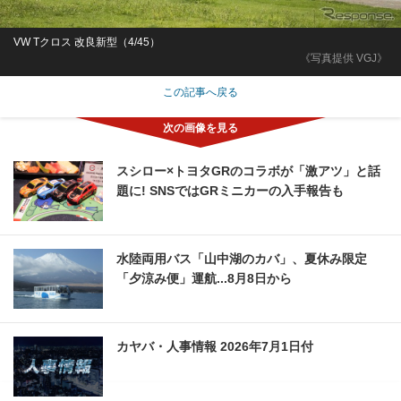
VW Tクロス 改良新型（4/45）
《写真提供 VGJ》
この記事へ戻る
スシロー×トヨタGRのコラボが「激アツ」と話
題に! SNSではGRミニカーの入手報告も
水陸両用バス「山中湖のカバ」、夏休み限定
「夕涼み便」運航...8月8日から
カヤバ・人事情報 2026年7月1日付