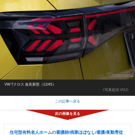
VW Tクロス 改良新型（12/45）
《写真提供 VGJ》
この記事へ戻る
住宅型有料老人ホームの看護師/残業ほぼなし/看護/夜勤専従