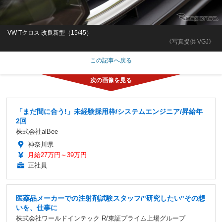
VW Tクロス 改良新型（15/45）
《写真提供 VGJ》
この記事へ戻る
「まだ間に合う!」未経験採用枠/システムエンジニア/昇給年
2回
株式会社alBee
神奈川県
月給27万円～39万円
正社員
医薬品メーカーでの注射剤試験スタッフ/"研究したい"その想
いを、仕事に
株式会社ワールドインテック R/東証プライム上場グループ