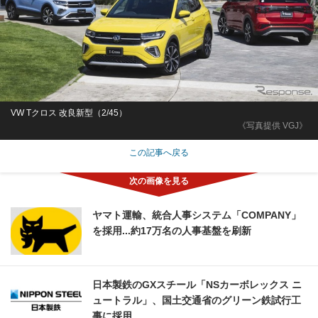
VW Tクロス 改良新型（2/45）
《写真提供 VGJ》
この記事へ戻る
ヤマト運輸、統合人事システム「COMPANY」
を採用...約17万名の人事基盤を刷新
日本製鉄のGXスチール「NSカーボレックス ニ
ュートラル」、国土交通省のグリーン鉄試行工
事に採用