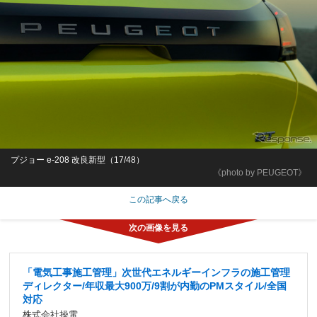
プジョー e-208 改良新型（17/48）
《photo by PEUGEOT》
この記事へ戻る
「電気工事施工管理」次世代エネルギーインフラの施工管理
ディレクター/年収最大900万/9割が内勤のPMスタイル/全国
対応
株式会社操電