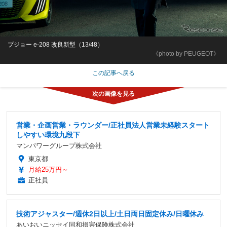
プジョー e-208 改良新型（13/48）
《photo by PEUGEOT》
この記事へ戻る
営業・企画営業・ラウンダー/正社員法人営業未経験スタート
しやすい環境九段下
マンパワーグループ株式会社
東京都
月給25万円～
正社員
技術アジャスター/週休2日以上/土日両日固定休み/日曜休み
あいおいニッセイ同和損害保険株式会社