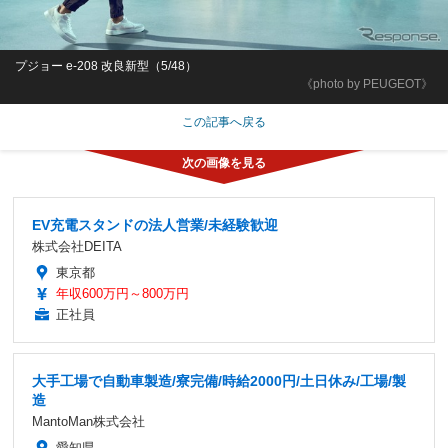
プジョー e-208 改良新型（5/48）
《photo by PEUGEOT》
この記事へ戻る
EV充電スタンドの法人営業/未経験歓迎
株式会社DEITA
東京都
年収600万円～800万円
正社員
大手工場で自動車製造/寮完備/時給2000円/土日休み/工場/製
造
MantoMan株式会社
愛知県