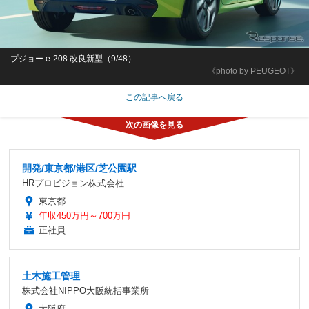
プジョー e-208 改良新型（9/48）
《photo by PEUGEOT》
この記事へ戻る
開発/東京都/港区/芝公園駅
HRプロビジョン株式会社
東京都
年収450万円～700万円
正社員
土木施工管理
株式会社NIPPO大阪統括事業所
大阪府