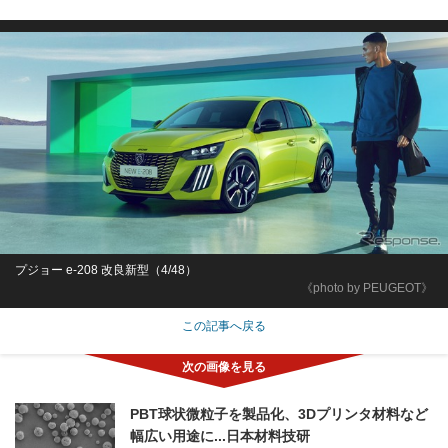
プジョー e-208 改良新型（4/48）
《photo by PEUGEOT》
この記事へ戻る
PBT球状微粒子を製品化、3Dプリンタ材料など
幅広い用途に...日本材料技研