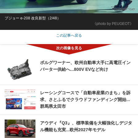
プジョー e-208 改良新型（2/48）
《photo by PEUGEOT》
この記事へ戻る
ボルグワーナー、欧州自動車大手に高電圧イン
バーター供給へ...800V EVなど向け
レーシングコースで「自動車産業のまち」を訴
求、さとふるでクラウドファンディング開始...
群馬県太田市
アウディ『Q3』、標準装備を大幅強化しデジタ
ル機能も充実...欧州2027年モデル