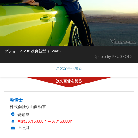
プジョー e-208 改良新型（12/48）
《photo by PEUGEOT》
この記事へ戻る
整備士
株式会社永山自動車
愛知県
月給23万5,000円～37万5,000円
正社員