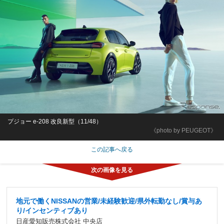
プジョー e-208 改良新型（11/48）
《photo by PEUGEOT》
この記事へ戻る
地元で働くNISSANの営業/未経験歓迎/県外転勤なし/賞与あ
り/インセンティブあり
日産愛知販売株式会社 中央店