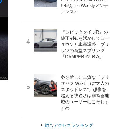
い5項目～Weeklyメンテ
ナンス～
『シビックタイプR』の
純正制御を活かしてロー
ダウンと車高調整、ブリ
ッツの新型スプリング
「DAMPER ZZ-R A」
冬を愉しむ上質な『ブリ
ザック WZ-1』は“大人の
《photo by Porsche》
ポルシェ911
スタッドレス”、想像を
超える快適さは非降雪地
域のユーザーにこそおす
すめ
総合アクセスランキング