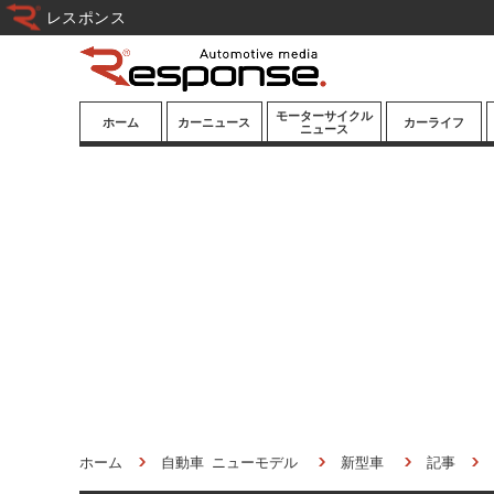
レスポンス
モーターサイクル
ホーム
カーニュース
カーライフ
ニュース
ニューモデル
ニューモデル
カスタマイズ
試乗記
試乗記
カーグッズ
道路交通/社会
カーオーディオ
鉄道
モータースポー
ツ/エンタメ
船舶
航空
宇宙
ホーム
自動車 ニューモデル
新型車
記事