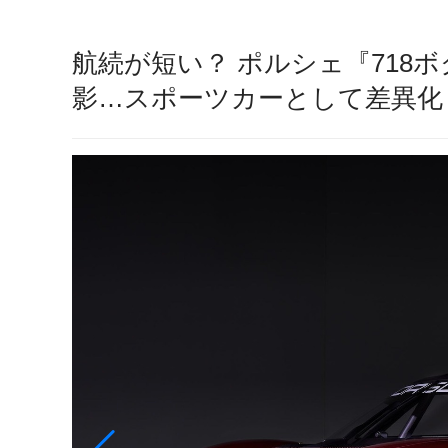
航続が短い？ ポルシェ『718
影…スポーツカーとして差異化 