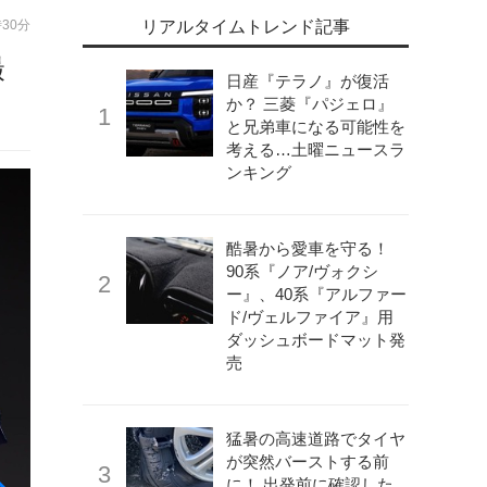
時30分
リアルタイムトレンド記事
撮
日産『テラノ』が復活
か？ 三菱『パジェロ』
と兄弟車になる可能性を
考える…土曜ニュースラ
ンキング
酷暑から愛車を守る！
90系『ノア/ヴォクシ
ー』、40系『アルファー
ド/ヴェルファイア』用
ダッシュボードマット発
売
猛暑の高速道路でタイヤ
が突然バーストする前
に！ 出発前に確認した