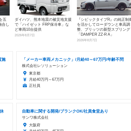
ダイハツ、熊本地震の被災地支援
『シビックタイプR』の純正制
」を五
で「ハイゼット FRP保冷車」な
を活かしてローダウンと車高調
融合し
ど車両10台提供
整、ブリッツの新型スプリング
「DAMPER ZZ-R A」
2026年8月7日
2026年8月7日
賓施
「メーカー車両メカニック」/月給40～67万円/年齢不問
株式会社レソリューション
東京都
月給40万円～67万円
正社員
曜休
自動車に関する開発/ブランクOK/社員食堂あり
サンワ株式会社
大阪府