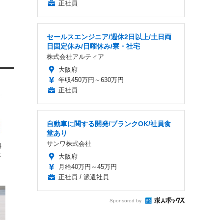
正社員
セールスエンジニア/週休2日以上/土日両
日固定休み/日曜休み/寮・社宅
株式会社アルティア
大阪府
年収450万円～630万円
正社員
自動車に関する開発/ブランクOK/社員食
堂あり
サンワ株式会社
格
上
大阪府
月給40万円～45万円
正社員 / 派遣社員
Sponsored by