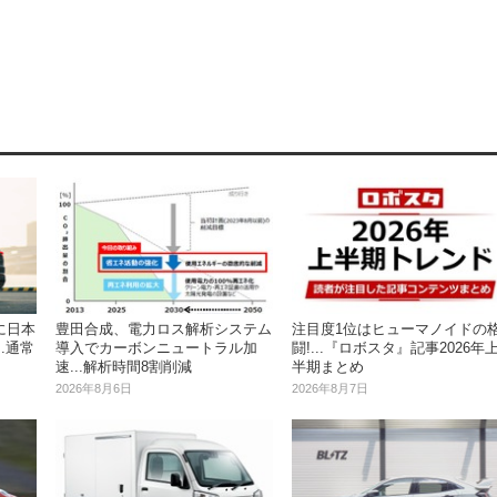
注目度1位はヒューマノイドの
に日本
豊田合成、電力ロス解析システム
闘!...『ロボスタ』記事2026年
.通常
導入でカーボンニュートラル加
半期まとめ
速...解析時間8割削減
2026年8月7日
2026年8月6日