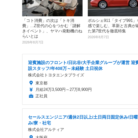
「コト消費」の次は「トキ消
ポルシェ911「タイプ991
費」...Z世代の心をつかむ「謎解
感で楽しむ、革新と古典が
きイベント」、ヤマハ発動機のね
た第7世代を徹底特集
らいとは
2026年8月7日
2026年8月7日
迎賓施設のフロント/日比谷/大手企業グループが運営 迎
設スタッフ/年408万～未経験 土日祝休
株式会社トヨタエンタプライズ
東京都
月給24万3,500円～27万8,900円
正社員
セールスエンジニア/週休2日以上/土日両日固定休み/日
み/寮・社宅
株式会社アルティア
大阪府