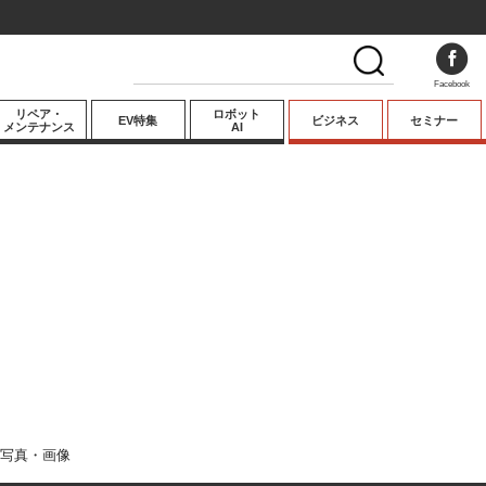
Facebook
リペア・
ロボット
EV特集
ビジネス
セミナー
メンテナンス
AI
プレミアム
業界動向
テクノロジー
キーパーソンイ
ンタビュー
写真・画像