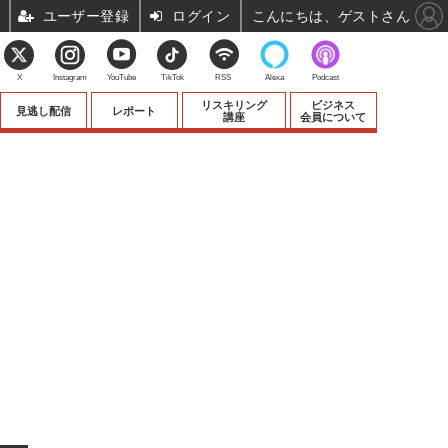
ユーザー登録
ログイン
こんにちは、ゲストさん
X
Instagram
YouTube
TikTok
RSS
Alexa
Podcast
リスキリング
ビジネス
見逃し配信
レポート
講座
会員について