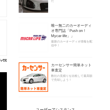
だ
唯一無二のカーオーディ
オ専門誌「Push on！
Mycar-life」」
最新のカーオーディオ情報を配
信中！
カーセンサー簡単ネット
車査定
数社の見積りを比較して最高額
で売却しよう！
ユーザーアシスタンス