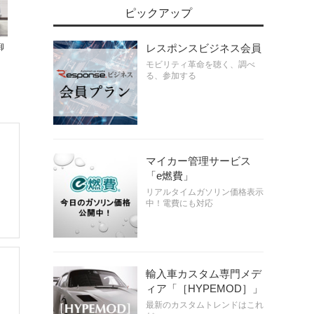
ピックアップ
御
レスポンスビジネス会員
モビリティ革命を聴く、調べ
る、参加する
マイカー管理サービス
「e燃費」
リアルタイムガソリン価格表示
中！電費にも対応
輸入車カスタム専門メデ
ィア「［HYPEMOD］」
最新のカスタムトレンドはこれ