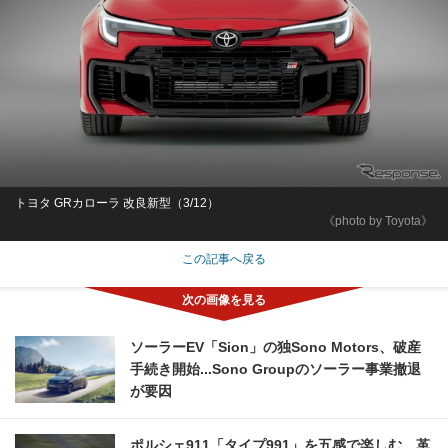
トヨタ GRカローラ 改良新型（3/12）
《photo by Toyota》
この記事へ戻る
ソーラーEV「Sion」の独Sono Motors、破産
手続き開始...Sono Groupのソーラー事業撤退
が要因
ポルシェ911「タイプ991」を五感で楽しむ、革