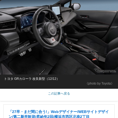
トヨタ GRカローラ 改良新型（12/12）
《photo by Toyota》
この記事へ戻る
「27卒・まだ間に合う!」Webデザイナー/WEBサイトデザイ
ン/第二新卒歓迎/昇給年2回/横浜市西区北幸2丁目