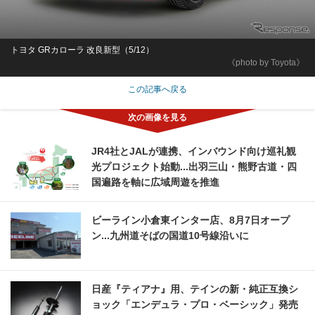
トヨタ GRカローラ 改良新型（5/12）
《photo by Toyota》
この記事へ戻る
JR4社とJALが連携、インバウンド向け巡礼観
光プロジェクト始動...出羽三山・熊野古道・四
国遍路を軸に広域周遊を推進
ビーライン小倉東インター店、8月7日オープ
ン...九州道そばの国道10号線沿いに
日産『ティアナ』用、テインの新・純正互換シ
ョック「エンデュラ・プロ・ベーシック」発売