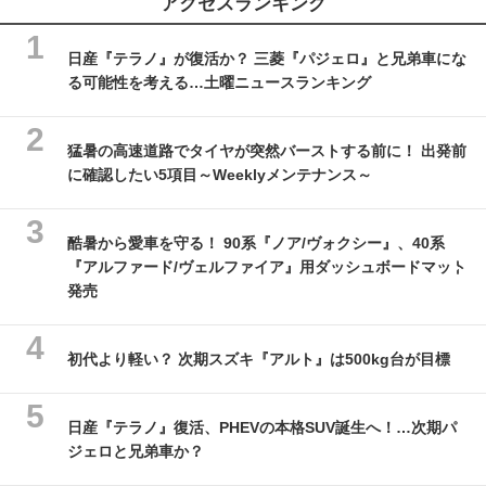
アクセスランキング
日産『テラノ』が復活か？ 三菱『パジェロ』と兄弟車にな
る可能性を考える…土曜ニュースランキング
猛暑の高速道路でタイヤが突然バーストする前に！ 出発前
に確認したい5項目～Weeklyメンテナンス～
酷暑から愛車を守る！ 90系『ノア/ヴォクシー』、40系
『アルファード/ヴェルファイア』用ダッシュボードマット
発売
初代より軽い？ 次期スズキ『アルト』は500kg台が目標
日産『テラノ』復活、PHEVの本格SUV誕生へ！…次期パ
ジェロと兄弟車か？