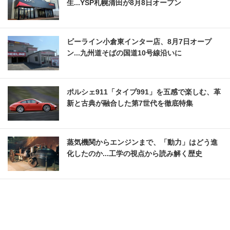
生...YSP札幌清田が8月8日オープン
ビーライン小倉東インター店、8月7日オープ
ン...九州道そばの国道10号線沿いに
ポルシェ911「タイプ991」を五感で楽しむ、革
新と古典が融合した第7世代を徹底特集
蒸気機関からエンジンまで、「動力」はどう進
化したのか...工学の視点から読み解く歴史