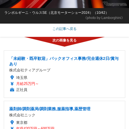
ランボルギーニ・ウルスSE（北京モーターショー2024）（10/42）
《photo by Lamborghini》
この記事へ戻る
「未経験・既卒歓迎」バックオフィス事務/完全週休2日/賞与
あり
株式会社ティアグループ
埼玉県
月給25万円～
正社員
薬剤師/調剤薬局/調剤業務,服薬指導,薬歴管理
株式会社ニック
東京都
年収420万円～600万円