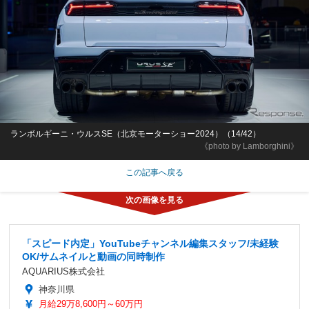
ランボルギーニ・ウルスSE（北京モーターショー2024）（14/42）
《photo by Lamborghini》
この記事へ戻る
「スピード内定」YouTubeチャンネル編集スタッフ/未経験
OK/サムネイルと動画の同時制作
AQUARIUS株式会社
神奈川県
月給29万8,600円～60万円