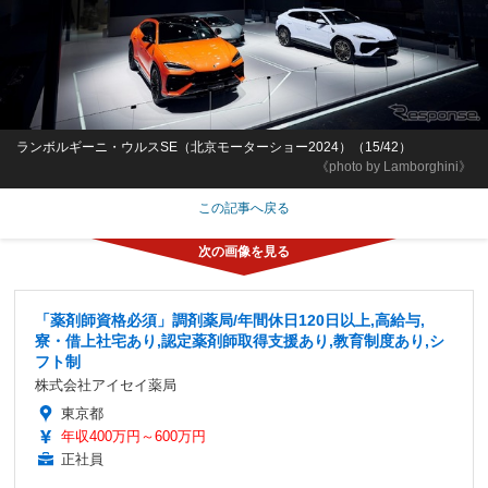
ランボルギーニ・ウルスSE（北京モーターショー2024）（15/42）
《photo by Lamborghini》
この記事へ戻る
「薬剤師資格必須」調剤薬局/年間休日120日以上,高給与,
寮・借上社宅あり,認定薬剤師取得支援あり,教育制度あり,シ
フト制
株式会社アイセイ薬局
東京都
年収400万円～600万円
正社員