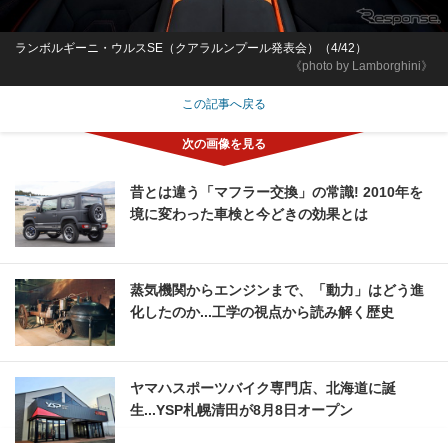
ランボルギーニ・ウルスSE（クアラルンプール発表会）（4/42）
《photo by Lamborghini》
この記事へ戻る
昔とは違う「マフラー交換」の常識! 2010年を
境に変わった車検と今どきの効果とは
蒸気機関からエンジンまで、「動力」はどう進
化したのか...工学の視点から読み解く歴史
ヤマハスポーツバイク専門店、北海道に誕
生...YSP札幌清田が8月8日オープン