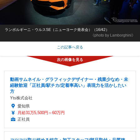
ランボルギーニ・ウルスSE（ニューヨーク発表会）（16/42）
《photo by Lamborghini》
この記事へ戻る
動画サムネイル・グラフィックデザイナー・残業少なめ・未
経験歓迎「正社員/駅チカ/定着率高い」表現力を活かしたい
方
Yts株式会社
愛知県
月給31万5,500円～60万円
正社員
コツコツ取り組める組立・加工スタッフ/部品取付・品質確