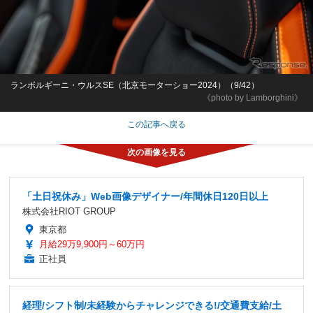
ランボルギーニ・ウルスSE（北京モーターショー2024）（9/42）
《photo by Lamborghini》
この記事へ戻る
「土日祝休み」Web画像デザイナー/年間休日120日以上
株式会社RIOT GROUP
東京都
月給29万9,900円～60万円
正社員
経理/シフト制/未経験からチャレンジできる!/交通費支給/土