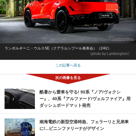
ランボルギーニ・ウルスSE（クアラルンプール発表会）（2/42）
《photo by Lamborghini》
この記事へ戻る
酷暑から愛車を守る! 90系『ノア/ヴォクシ
ー』、40系『アルファード/ヴェルファイア』用
ダッシュボードマット発売
南海電鉄の新型空港特急、フェラーリと兄弟車
に!...ピニンファリーナがデザイン