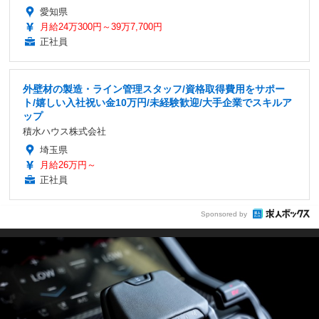
愛知県
月給24万300円～39万7,700円
正社員
外壁材の製造・ライン管理スタッフ/資格取得費用をサポー
ト/嬉しい入社祝い金10万円/未経験歓迎/大手企業でスキルア
ップ
積水ハウス株式会社
埼玉県
月給26万円～
正社員
Sponsored by