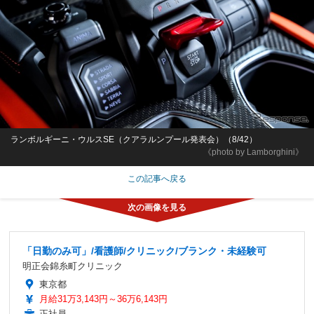
ランボルギーニ・ウルスSE（クアラルンプール発表会）（8/42）
《photo by Lamborghini》
この記事へ戻る
「日勤のみ可」/看護師/クリニック/ブランク・未経験可
明正会錦糸町クリニック
東京都
月給31万3,143円～36万6,143円
正社員