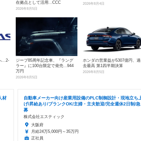
在拠点として活用...CCC
2026年8月4日
2026年8月5日
.2‐
ジープ85周年記念車、『ラング
ホンダの営業益が5307億円、過
ラー』に100台限定で発売...944
去最高 第1四半期決算
万円
2026年8月5日
2026年8月5日
人材
自動車メーカー向け産業用設備のPLC制御設計・現地立ち
げ/昇給あり/ブランクOK/主婦・主夫歓迎/完全週休2日制/急
募
株式会社エスティック
大阪府
月給24万5,000円～35万円
正社員