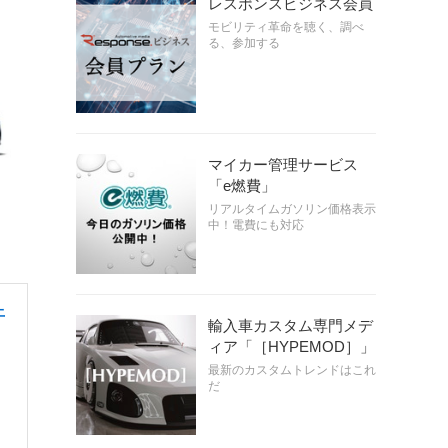
レスポンスビジネス会員
モビリティ革命を聴く、調べ
る、参加する
マイカー管理サービス
「e燃費」
リアルタイムガソリン価格表示
中！電費にも対応
上
輸入車カスタム専門メデ
ィア「［HYPEMOD］」
最新のカスタムトレンドはこれ
だ