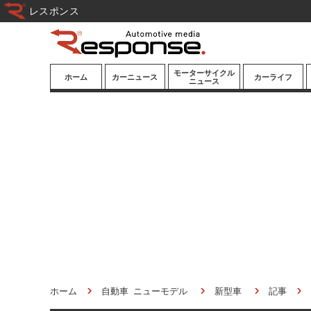
レスポンス
モーターサイクル
ホーム
カーニュース
カーライフ
ニュース
ニューモデル
ニューモデル
カスタマイズ
試乗記
試乗記
カーグッズ
道路交通/社会
カーオーディオ
鉄道
モータースポー
ツ/エンタメ
船舶
航空
宇宙
ホーム
自動車 ニューモデル
新型車
記事