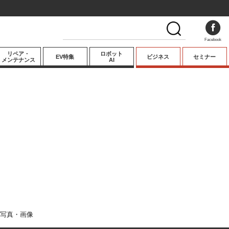
Facebook
リペア・
ロボット
EV特集
ビジネス
セミナー
メンテナンス
AI
プレミアム
業界動向
テクノロジー
キーパーソンイ
ンタビュー
写真・画像