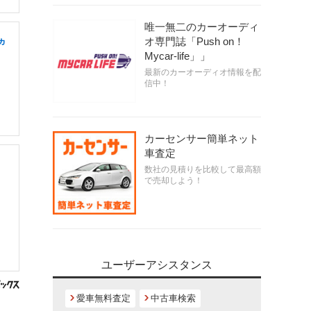
唯一無二のカーオーディ
オ専門誌「Push on！
ヵ
Mycar-life」」
最新のカーオーディオ情報を配
信中！
カーセンサー簡単ネット
車査定
数社の見積りを比較して最高額
で売却しよう！
ユーザーアシスタンス
愛車無料査定
中古車検索