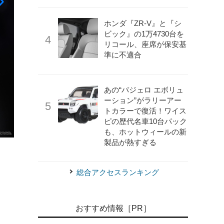
ホンダ『ZR-V』と『シ
ビック』の1万4730台を
リコール、座席が保安基
準に不適合
あの“パジェロ エボリュ
ーション”がラリーアー
トカラーで復活！ワイス
ピの歴代名車10台パック
も、ホットウィールの新
製品が熱すぎる
《photo by Lamborghini》
ランボルギーニ・ウルスSE（
総合アクセスランキング
おすすめ情報［PR］