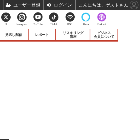
ユーザー登録
ログイン
こんにちは、ゲストさん
X
Instagram
YouTube
TikTok
RSS
Alexa
Podcast
リスキリング
ビジネス
見逃し配信
レポート
講座
会員について