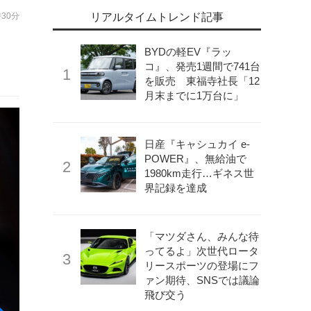
時30分
リアルタイムトレンド記事
に
BYDの軽EV『ラッ
コ』、発売1週間で741台
を販売 東福寺社長「12
月末までに1万台に」
日産『キャシュカイ e-
POWER』、無給油で
1980km走行…ギネス世
界記録を達成
「マツダさん、みんな待
ってるよ」次世代ロータ
リースポーツの登場にフ
ァン期待、SNSでは議論
飛び交う