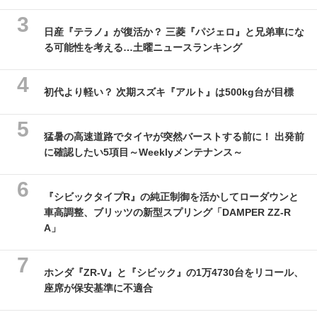
日産『テラノ』が復活か？ 三菱『パジェロ』と兄弟車にな
る可能性を考える…土曜ニュースランキング
初代より軽い？ 次期スズキ『アルト』は500kg台が目標
猛暑の高速道路でタイヤが突然バーストする前に！ 出発前
に確認したい5項目～Weeklyメンテナンス～
『シビックタイプR』の純正制御を活かしてローダウンと
車高調整、ブリッツの新型スプリング「DAMPER ZZ-R
A」
ホンダ『ZR-V』と『シビック』の1万4730台をリコール、
座席が保安基準に不適合