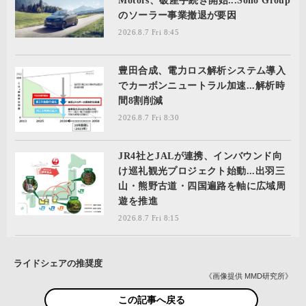
Motors、破産手続き開始...Sono Group
のソーラー事業撤退が要因
2026.8.7 Fri 8:45
豊田合成、電力ロス解析システム導入
でカーボンニュートラル加速...解析時
間8割削減
2026.8.7 Fri 8:30
JR4社とJALが連携、インバウンド向
け巡礼観光プロジェクト始動...出羽三
山・熊野古道・四国遍路を軸に広域周
遊を推進
2026.8.7 Fri 8:15
ライドシェアの推奨度
《画像提供 MMD研究所》
この記事へ戻る