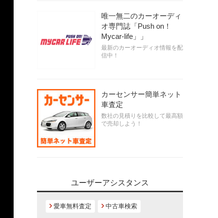
唯一無二のカーオーディ
オ専門誌「Push on！
Mycar-life」」
最新のカーオーディオ情報を配
信中！
カーセンサー簡単ネット
車査定
数社の見積りを比較して最高額
で売却しよう！
ユーザーアシスタンス
愛車無料査定
中古車検索