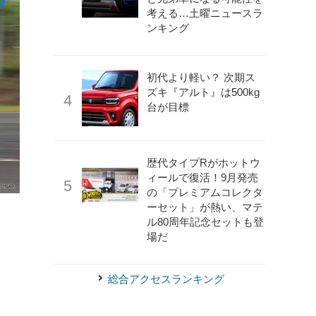
考える…土曜ニュースラ
ンキング
初代より軽い？ 次期ス
ズキ『アルト』は500kg
台が目標
歴代タイプRがホットウ
ィールで復活！9月発売
の「プレミアムコレクタ
《写真撮影 える》
千葉工大はEP82スターレットにこだわ
ーセット」が熱い、マテ
ル80周年記念セットも登
場だ
総合アクセスランキング