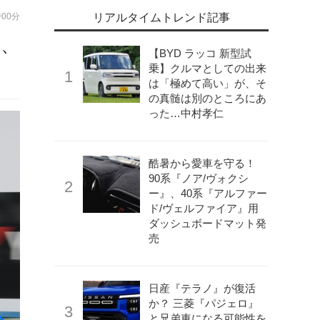
時00分
リアルタイムトレンド記事
介、
【BYD ラッコ 新型試
乗】クルマとしての出来
は「極めて高い」が、そ
の真髄は別のところにあ
った…中村孝仁
酷暑から愛車を守る！
90系『ノア/ヴォクシ
ー』、40系『アルファー
ド/ヴェルファイア』用
ダッシュボードマット発
売
日産『テラノ』が復活
か？ 三菱『パジェロ』
と兄弟車になる可能性を