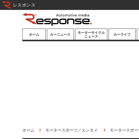
レスポンス
モーターサイクル
ホーム
カーニュース
カーライフ
ニュース
ニューモデル
ニューモデル
カスタマイズ
試乗記
試乗記
カーグッズ
道路交通/社会
カーオーディオ
鉄道
モータースポー
ツ/エンタメ
船舶
航空
宇宙
ホーム
モータースポーツ／エンタメ
モータースポー