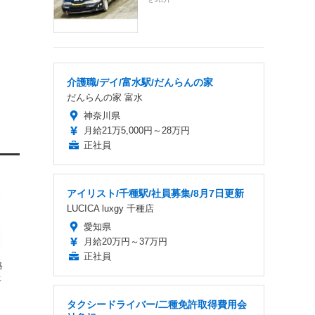
介護職/デイ/富水駅/だんらんの家
だんらんの家 富水
神奈川県
月給21万5,000円～28万円
正社員
アイリスト/千種駅/社員募集/8月7日更新
LUCICA luxgy 千種店
愛知県
月給20万円～37万円
正社員
格
上
タクシードライバー/二種免許取得費用会