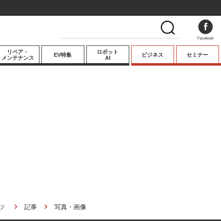
Facebook
リペア・
ロボット
EV特集
ビジネス
セミナー
メンテナンス
AI
プレミアム
業界動向
テクノロジー
キーパーソンイ
ンタビュー
ツ
記事
写真・画像