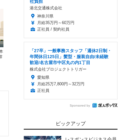
社負担
港北交通株式会社
神奈川県
月給35万円～60万円
正社員 / 契約社員
「27卒」一般事務スタッフ「週休2日制・
本
年間休日125日」髪型・服装自由/未経験
常
歓迎/名古屋市中区丸の内1丁目
株式会社プロジェクトトリガー
愛知県
月給25万7,800円～32万円
正社員
Sponsored by
ピックアップ
レスポンスビジネス会員