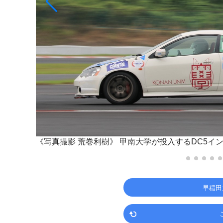
《写真撮影 荒巻利樹》
甲南大学が投入するDC5イ
早稲田