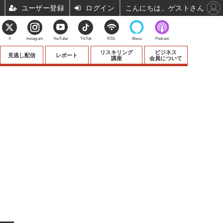
ユーザー登録
ログイン
こんにちは、ゲストさん
X
Instagram
YouTube
TikTok
RSS
Alexa
Podcast
リスキリング
ビジネス
見逃し配信
レポート
講座
会員について