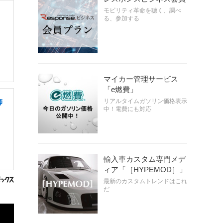
モビリティ革命を聴く、調べ
る、参加する
マイカー管理サービス
「e燃費」
リアルタイムガソリン価格表示
師
中！電費にも対応
輸入車カスタム専門メデ
ィア「［HYPEMOD］」
最新のカスタムトレンドはこれ
だ