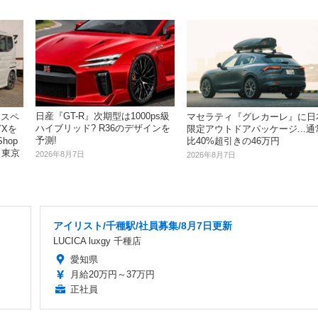
日産『GT-R』次期型は1000ps級
 スペ
マセラティ『グレカーレ』に日
ハイブリッド? R36のデザインを
ビXを
限定アウトドアパッケージ...通
予測!
hop
比40%超引きの46万円
 東京
2026年8月7日
2026年8月7日
アイリスト/千種駅/社員募集/8月7日更新
LUCICA luxgy 千種店
愛知県
月給20万円～37万円
正社員