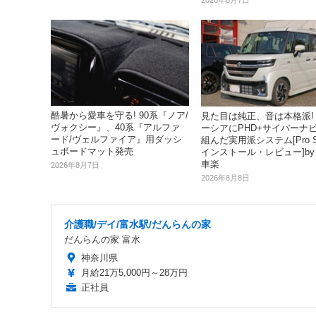
酷暑から愛車を守る! 90系『ノア/
見た目は純正、音は本格派!
ヴォクシー』、40系『アルファ
ーシアにPHD+サイバーナ
ード/ヴェルファイア』用ダッシ
組んだ実用派システム[Pro S
ュボードマット発売
インストール・レビュー]by
車楽
2026年8月7日
2026年8月8日
介護職/デイ/富水駅/だんらんの家
だんらんの家 富水
神奈川県
月給21万5,000円～28万円
正社員