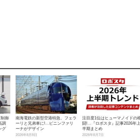
正制御
注目度1位はヒューマノイドの
南海電鉄の新型空港特急、フェラ
高調
闘!...『ロボスタ』記事2026年
ーリと兄弟車に!...ピニンファリ
ング
半期まとめ
ーナがデザイン
2026年8月7日
2026年8月8日