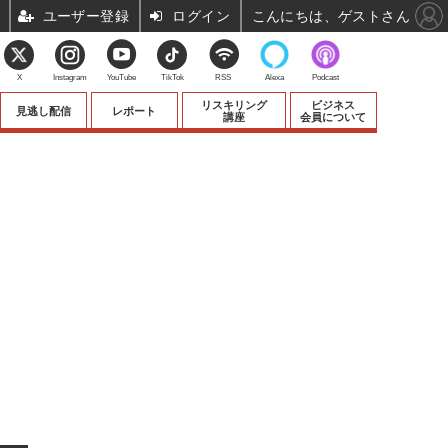
ユーザー登録
ログイン
こんにちは、ゲストさん
X
Instagram
YouTube
TikTok
RSS
Alexa
Podcast
リスキリング
ビジネス
見逃し配信
レポート
講座
会員について