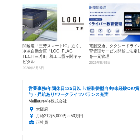
関越道「三芳スマートIC」近く、
電脳交通、タクシードライ
冷凍自動倉庫「LOGI FLAG
育管理サービス開始...法定1
TECH 三芳II」着工...霞ヶ関キャ
を一元管理
ピタル
2026年8月5日
2026年8月5日
営業事務/年間休日125日以上/服装髪型自由/未経験OK/賞
与・昇給あり/ワークライフバランス充実
MeilleureVie株式会社
大阪府
月給21万5,000円～50万円
正社員