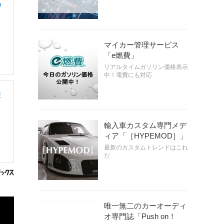
/
マイカー管理サービス
「e燃費」
リアルタイムガソリン価格表示
中！電費にも対応
整
輸入車カスタム専門メデ
ィア「［HYPEMOD］」
最新のカスタムトレンドはこれ
だ
唯一無二のカーオーディ
オ専門誌「Push on！