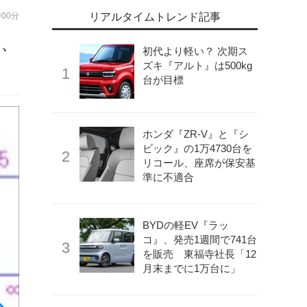
時00分
リアルタイムトレンド記事
介、
初代より軽い？ 次期ス
ズキ『アルト』は500kg
台が目標
ホンダ『ZR-V』と『シ
ビック』の1万4730台を
リコール、座席が保安基
準に不適合
BYDの軽EV『ラッ
コ』、発売1週間で741台
を販売 東福寺社長「12
月末までに1万台に」