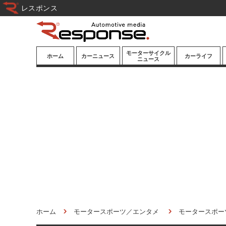
レスポンス
モーターサイクル
ホーム
カーニュース
カーライフ
ニュース
ニューモデル
ニューモデル
カスタマイズ
試乗記
試乗記
カーグッズ
道路交通/社会
カーオーディオ
鉄道
モータースポー
ツ/エンタメ
船舶
航空
宇宙
ホーム
モータースポーツ／エンタメ
モータースポー