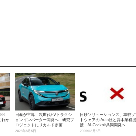
88
日産が主導、次世代EVトラクシ
日鉄ソリューションズ、車載ソ
これか
ョンインバーター開発へ...研究プ
トウェアのiAuto社と資本業務
ロジェクトにリカルド参画
携...AI-Cockpit共同開発へ
2026年8月5日
2026年8月6日