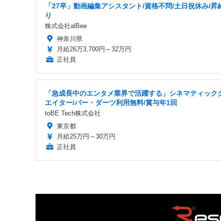
「27卒」動画編集アシスタント/資格不問/土日祝休み/昇
り
株式会社alBee
神奈川県
月給26万3,700円～32万円
正社員
「急成長中のエンタメ業界で活躍する」シネマティック
エイター/バー・ダーツ利用無料/賞与年1回
toBE Tech株式会社
東京都
月給25万円～30万円
正社員