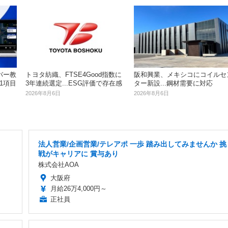
バー教
トヨタ紡織、FTSE4Good指数に
阪和興業、メキシコにコイルセ
1項目
3年連続選定...ESG評価で存在感
ター新設...鋼材需要に対応
2026年8月6日
2026年8月6日
法人営業/企画営業/テレアポ 一歩 踏み出してみませんか 挑
戦がキャリアに 賞与あり
株式会社AOA
大阪府
月給26万4,000円～
正社員