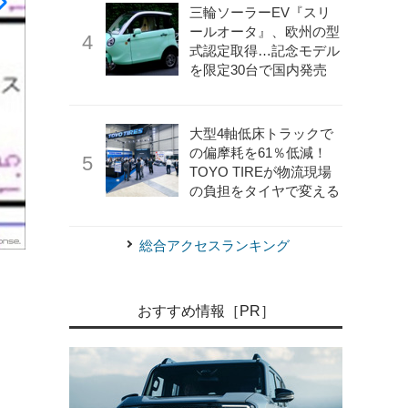
三輪ソーラーEV『スリ
ールオータ』、欧州の型
式認定取得…記念モデル
を限定30台で国内発売
大型4軸低床トラックで
の偏摩耗を61％低減！
TOYO TIREが物流現場
の負担をタイヤで変える
総合アクセスランキング
おすすめ情報［PR］
《写真提供 早稲田大学自動車部》
早稲田大学の活動する