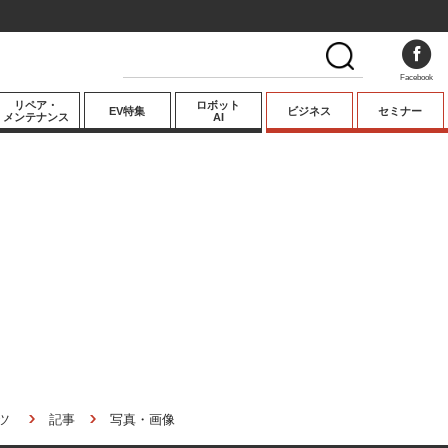
Facebook
リペア・
ロボット
EV特集
ビジネス
セミナー
メンテナンス
AI
プレミアム
業界動向
テクノロジー
キーパーソンイ
ンタビュー
ツ
記事
写真・画像