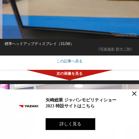
標準ヘッドアップディスプレイ（31/38）
《写真撮影 郡大二郎》
この記事へ戻る
×
矢崎総業 ジャパンモビリティショー
2023 特設サイトはこちら
詳しく見る