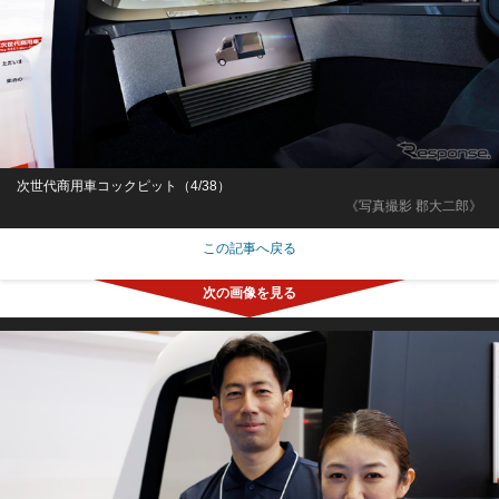
次世代商用車コックピット（4/38）
《写真撮影 郡大二郎》
この記事へ戻る