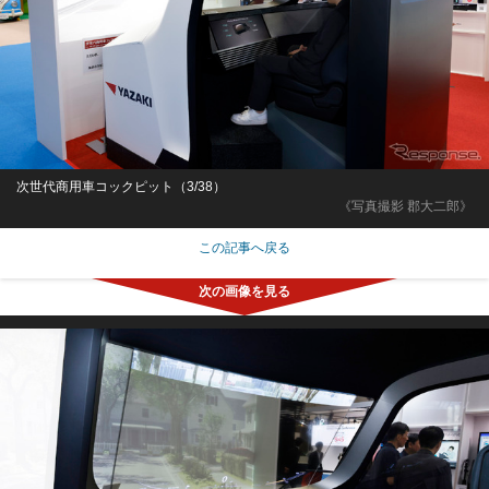
次世代商用車コックピット（3/38）
《写真撮影 郡大二郎》
この記事へ戻る