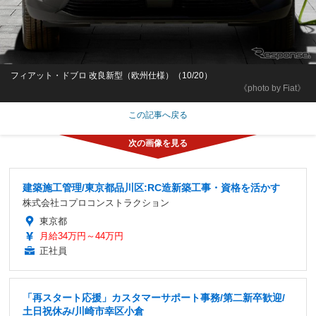
フィアット・ドブロ 改良新型（欧州仕様）（10/20）
《photo by Fiat》
この記事へ戻る
建築施工管理/東京都品川区:RC造新築工事・資格を活かす
株式会社コプロコンストラクション
東京都
月給34万円～44万円
正社員
「再スタート応援」カスタマーサポート事務/第二新卒歓迎/
土日祝休み/川崎市幸区小倉