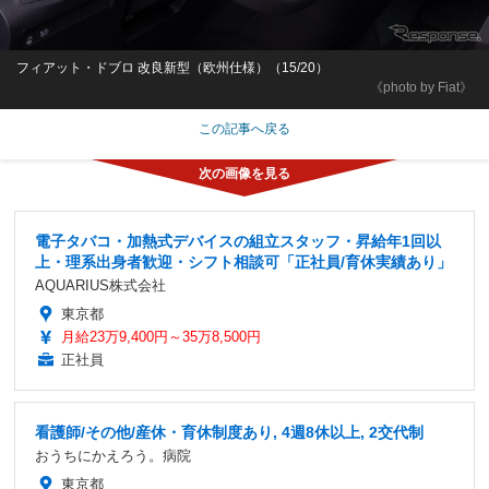
フィアット・ドブロ 改良新型（欧州仕様）（15/20）
《photo by Fiat》
この記事へ戻る
電子タバコ・加熱式デバイスの組立スタッフ・昇給年1回以
上・理系出身者歓迎・シフト相談可「正社員/育休実績あり」
AQUARIUS株式会社
東京都
月給23万9,400円～35万8,500円
正社員
看護師/その他/産休・育休制度あり, 4週8休以上, 2交代制
おうちにかえろう。病院
東京都