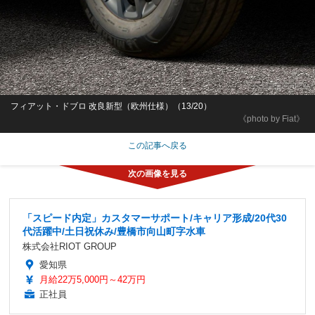
フィアット・ドブロ 改良新型（欧州仕様）（13/20）
《photo by Fiat》
この記事へ戻る
「スピード内定」カスタマーサポート/キャリア形成/20代30
代活躍中/土日祝休み/豊橋市向山町字水車
株式会社RIOT GROUP
愛知県
月給22万5,000円～42万円
正社員