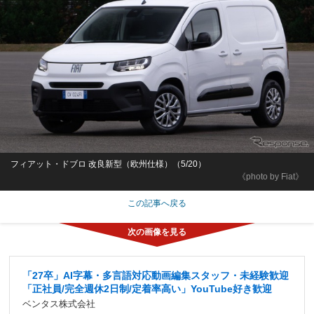
フィアット・ドブロ 改良新型（欧州仕様）（5/20）
《photo by Fiat》
この記事へ戻る
「27卒」AI字幕・多言語対応動画編集スタッフ・未経験歓迎
「正社員/完全週休2日制/定着率高い」YouTube好き歓迎
ベンタス株式会社