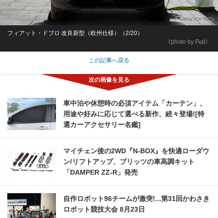
フィアット・ドブロ 改良新型（欧州仕様）（2/20）
《photo by Fiat》
この記事へ戻る
車中泊や休憩時の必須アイテム「カーテン」、
用途や好みに応じて選べる新作、続々登場![特
選カーアクセサリー名鑑]
マイチェン後の2WD『N-BOX』を快適ローダウ
ン/リフトアップ、ブリッツの車高調キット
「DAMPER ZZ-R」発売
自作ロボット96チームが激突!...第31回かわさき
ロボット競技大会 8月23日