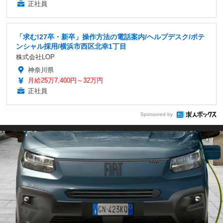
正社員
「求む!27卒・新卒」操作方法の電話案内/ヘルプデスク/ポテ
ンシャル採用/横浜市西区北幸1丁目
株式会社LOP
神奈川県
月給25万7,400円～32万円
正社員
Sponsored by