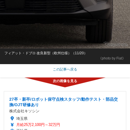
フィアット・ドブロ 改良新型（欧州仕様）（11/20）
《photo by Fiat》
この記事へ戻る
27卒・新卒/ロボット保守点検スタッフ/動作テスト・部品交
換/OJT研修あり
株式会社キソシン
埼玉県
月給25万2,100円～32万円