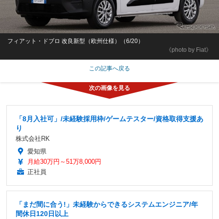
フィアット・ドブロ 改良新型（欧州仕様）（6/20）
《photo by Fiat》
この記事へ戻る
「8月入社可」/未経験採用枠/ゲームテスター/資格取得支援あ
り
株式会社RK
愛知県
月給30万円～51万8,000円
正社員
「まだ間に合う!」未経験からできるシステムエンジニア/年
間休日120日以上