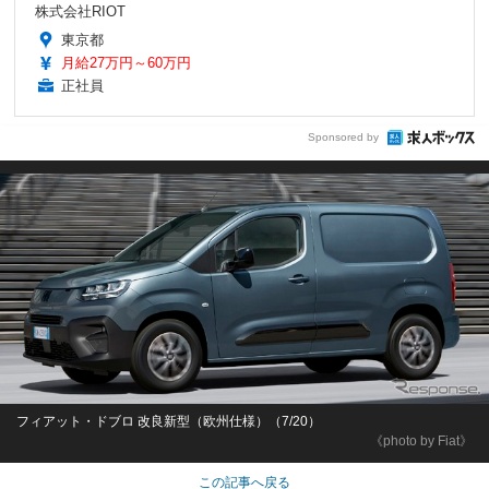
株式会社RIOT
東京都
月給27万円～60万円
正社員
Sponsored by
フィアット・ドブロ 改良新型（欧州仕様）（7/20）
《photo by Fiat》
この記事へ戻る