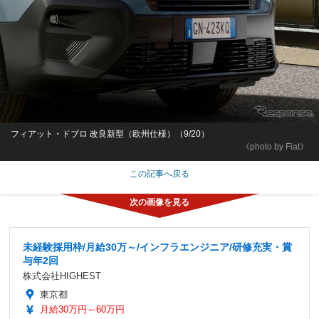
フィアット・ドブロ 改良新型（欧州仕様）（9/20）
《photo by Fiat》
この記事へ戻る
未経験採用枠/月給30万～/インフラエンジニア/研修充実・賞
与年2回
株式会社HIGHEST
東京都
月給30万円～60万円