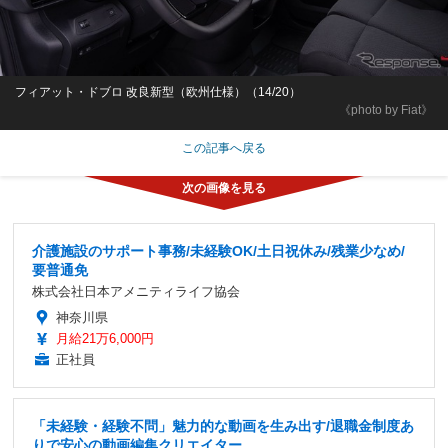
フィアット・ドブロ 改良新型（欧州仕様）（14/20）
《photo by Fiat》
この記事へ戻る
介護施設のサポート事務/未経験OK/土日祝休み/残業少なめ/
要普通免
株式会社日本アメニティライフ協会
神奈川県
月給21万6,000円
正社員
「未経験・経験不問」魅力的な動画を生み出す/退職金制度あ
りで安心の動画編集クリエイター