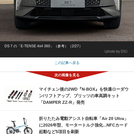
DS 7 の「E-TENSE 4x4 360」（参考）（2/27）
《photo by DS》
この記事へ戻る
マイチェン後の2WD『N-BOX』を快適ローダウ
ン/リフトアップ、ブリッツの車高調キット
「DAMPER ZZ-R」発売
折りたたみ電動アシスト自転車「Air 20 Ultra」
に2026年型、モータートルク強化...NFCカード
起動など5項目を刷新