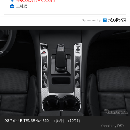
年収352万円～630万円
正社員
Sponsored by
DS 7 の「E-TENSE 4x4 360」（参考）（10/27）
《photo by DS》