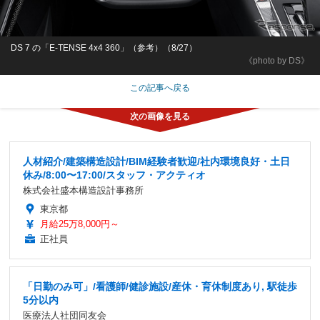
DS 7 の「E-TENSE 4x4 360」（参考）（8/27）
《photo by DS》
この記事へ戻る
人材紹介/建築構造設計/BIM経験者歓迎/社内環境良好・土日
休み/8:00〜17:00/スタッフ・アクティオ
株式会社盛本構造設計事務所
東京都
月給25万8,000円～
正社員
「日勤のみ可」/看護師/健診施設/産休・育休制度あり, 駅徒歩
5分以内
医療法人社団同友会