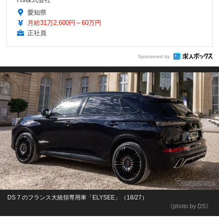
愛知県
月給31万2,600円～60万円
正社員
Sponsored by
DS 7 のフランス大統領専用車「ELYSEE」（18/27）
《photo by DS》