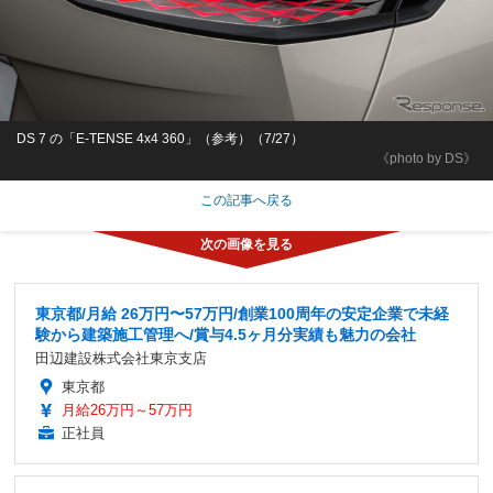
DS 7 の「E-TENSE 4x4 360」（参考）（7/27）
《photo by DS》
この記事へ戻る
東京都/月給 26万円〜57万円/創業100周年の安定企業で未経
験から建築施工管理へ/賞与4.5ヶ月分実績も魅力の会社
田辺建設株式会社東京支店
東京都
月給26万円～57万円
正社員