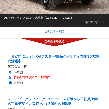
DS 7 のフランス大統領専用車「ELYSEE」（17/27）
《photo by DS》
この記事へ戻る
「まだ間に合う!」QAテスター/製品クオリティ管理/20代30
代活躍中
株式会社小林
埼玉県
月給30万6,200円～60万円
正社員
テロップ・グラフィックデザイナー/未経験から正社員/動画
の字幕デザイン/OJTあり/活気のある職場
Yts株式会社