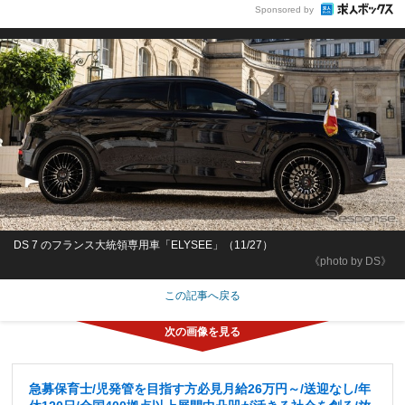
Sponsored by
DS 7 のフランス大統領専用車「ELYSEE」（11/27）
《photo by DS》
この記事へ戻る
急募保育士/児発管を目指す方必見月給26万円～/送迎なし/年