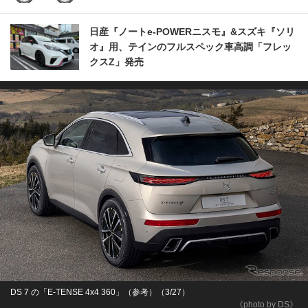
日産『ノートe-POWERニスモ』&スズキ『ソリ
オ』用、テインのフルスペック車高調「フレッ
クスZ」発売
DS 7 の「E-TENSE 4x4 360」（参考）（3/27）
《photo by DS》