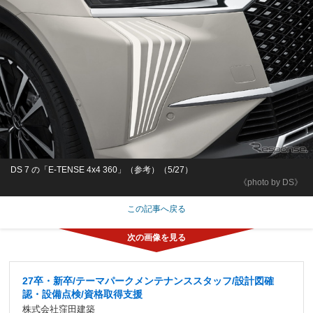
DS 7 の「E-TENSE 4x4 360」（参考）（5/27）
《photo by DS》
この記事へ戻る
27卒・新卒/テーマパークメンテナンススタッフ/設計図確
認・設備点検/資格取得支援
株式会社窪田建築