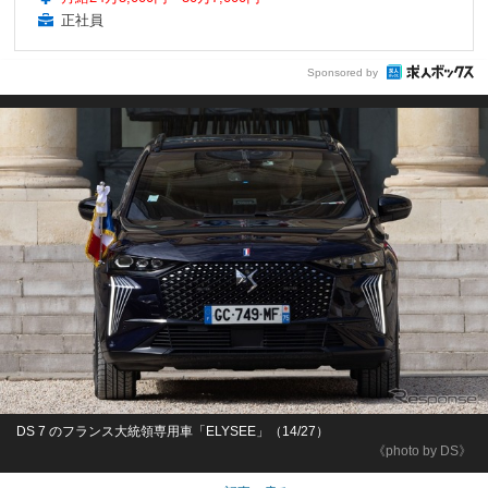
正社員
Sponsored by
DS 7 のフランス大統領専用車「ELYSEE」（14/27）
《photo by DS》