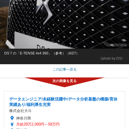
DS 7 の「E-TENSE 4x4 360」（参考）（6/27）
《photo by DS》
この記事へ戻る
データエンジニア/未経験活躍中/データ分析基盤の構築/育休
実績あり/福利厚生充実
株式会社大斗
神奈川県
月給29万2,000円～58万円