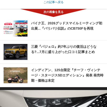
この記事へ戻る
バイク王、2026グッドスマイルミーティング初
出展...『バリバリ伝説』のCB750Fを再現
三菱『パジェロ』約7年ぶりの復活はどうな
る?...7月に盛り上がった口コミ記事まとめ
インディアン、125台限定『チーフ・ヴィンテ
ージ・スタージスSDエディション』発表 発売時
期・価格は未定