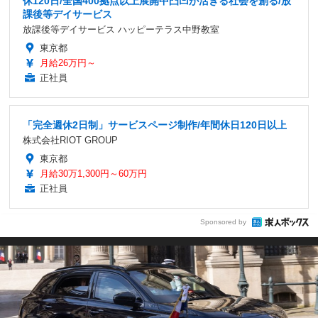
休120日/全国400拠点以上展開中凸凹が活きる社会を創る/放
課後等デイサービス
放課後等デイサービス ハッピーテラス中野教室
東京都
月給26万円～
正社員
「完全週休2日制」サービスページ制作/年間休日120日以上
株式会社RIOT GROUP
東京都
月給30万1,300円～60万円
正社員
Sponsored by