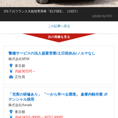
DS 7 のフランス大統領専用車「ELYSEE」（13/27）
《photo by DS》
この記事へ戻る
警備サービスの法人提案営業/土日祝休み/ノルマなし
株式会社MSK
東京都
月給30万円～
正社員
「充実の研修あり」 「一から学べる環境」 倉庫内軽作業 ポ
テンシャル採用
株式会社Amark
東京都
月給24万5,000円～30万7,000円