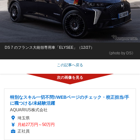
DS 7 のフランス大統領専用車「ELYSEE」（12/27）
《photo by DS》
この記事へ戻る
特別なスキル一切不問!/WEBページのチェック・校正担当/手
に職つける/未経験活躍
AQUARIUS株式会社
埼玉県
月給27万円～50万円
正社員