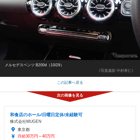
メルセデスベンツ B200d（10/29）
《写真撮影 中村孝仁》
この記事へ戻る
和食店のホール/日曜日定休/未経験可
株式会社MUGEN
東京都
月給30万円～40万円