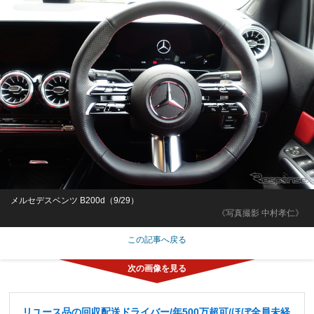
メルセデスベンツ B200d（9/29）
《写真撮影 中村孝仁》
この記事へ戻る
リユース品の回収配送ドライバー/年500万超可/ほぼ全員未経