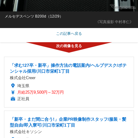
メルセデスベンツ B200d（12/29）
《写真撮影 中村孝仁》
この記事へ戻る
「求む!27卒・新卒」操作方法の電話案内/ヘルプデスク/ポテ
ンシャル採用/川口市栄町1丁目
株式会社Creer
埼玉県
月給25万9,500円～32万円
正社員
「新卒・まだ間に合う!」企業PR映像制作スタッフ/服装・髪
型自由/即入寮可/川口市栄町1丁目
株式会社キソシン