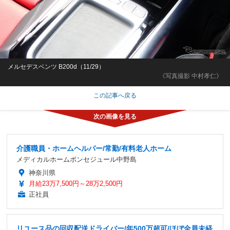
メルセデスベンツ B200d（11/29）
《写真撮影 中村孝仁》
この記事へ戻る
介護職員・ホームヘルパー/常勤/有料老人ホーム
メディカルホームボンセジュール中野島
神奈川県
月給23万7,500円～28万2,500円
正社員
リユース品の回収配送ドライバー/年500万超可/ほぼ全員未経