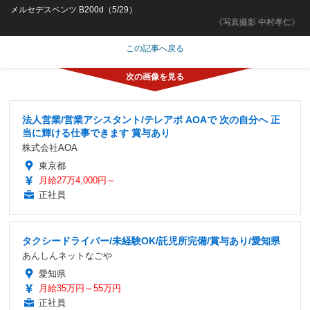
メルセデスベンツ B200d（5/29）
《写真撮影 中村孝仁》
この記事へ戻る
法人営業/営業アシスタント/テレアポ AOAで 次の自分へ 正
当に輝ける仕事できます 賞与あり
株式会社AOA
東京都
月給27万4,000円～
正社員
タクシードライバー/未経験OK/託児所完備/賞与あり/愛知県
あんしんネットなごや
愛知県
月給35万円～55万円
正社員