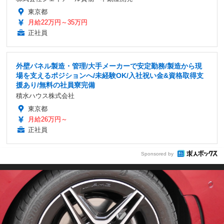
東京都
月給22万円～35万円
正社員
外壁パネル製造・管理/大手メーカーで安定勤務/製造から現
場を支えるポジションへ/未経験OK/入社祝い金&資格取得支
援あり/無料の社員寮完備
積水ハウス株式会社
東京都
月給26万円～
正社員
Sponsored by