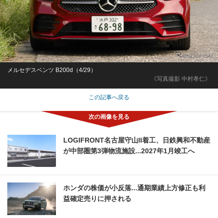
メルセデスベンツ B200d（4/29）
《写真撮影 中村孝仁》
この記事へ戻る
LOGIFRONT名古屋守山II着工、日鉄興和不動産
が中部圏第3弾物流施設...2027年1月竣工へ
ホンダの株価が小反落...通期業績上方修正も利
益確定売りに押される