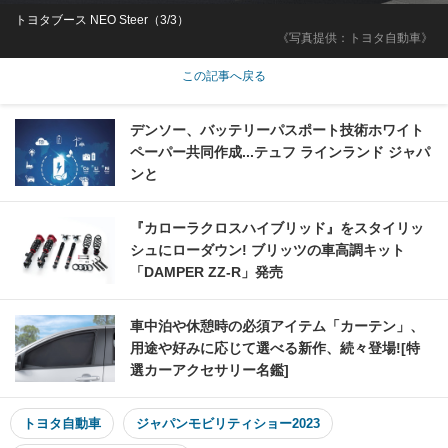
トヨタブース NEO Steer（3/3）
《写真提供：トヨタ自動車》
この記事へ戻る
デンソー、バッテリーパスポート技術ホワイト
ペーパー共同作成...テュフ ラインランド ジャパ
ンと
『カローラクロスハイブリッド』をスタイリッ
シュにローダウン! ブリッツの車高調キット
「DAMPER ZZ-R」発売
車中泊や休憩時の必須アイテム「カーテン」、
用途や好みに応じて選べる新作、続々登場![特
選カーアクセサリー名鑑]
トヨタ自動車
ジャパンモビリティショー2023