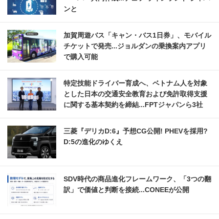
ンと
加賀周遊バス「キャン・バス1日券」、モバイル
チケットで発売...ジョルダンの乗換案内アプリ
で購入可能
特定技能ドライバー育成へ、ベトナム人を対象
とした日本の交通安全教育および免許取得支援
に関する基本契約を締結...FPTジャパンら3社
三菱『デリカD:6』予想CG公開! PHEVを採用?
D:5の進化のゆくえ
SDV時代の商品進化フレームワーク、「3つの翻
訳」で価値と判断を接続...CONEEが公開