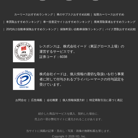
カーリースおすすめランキング
車のサブスクおすすめ比較
短期カーリースおすすめ
車買取おすすめランキング
車一括査定サイトおすすめランキング
廃車買取業者おすすめランキング
20代向け自動車保険おすすめランキング
保険料安い自動車保険ランキング
バイク買取おすすめ比較
レスポンスは、株式会社イード（東証グロース上場）の
運営するサービスです。
証券コード：6038
株式会社イードは、個人情報の適切な取扱いを行う事業
者に対して付与されるプライバシーマークの付与認定を
受けています。
お問合せ
広告掲載
会社概要
個人情報保護方針
特定商取引法に基づく表記
紹介した商品/サービスを購入、契約した場合に、
売上の一部が弊社サイトに還元されることがあります。
当サイトに掲載の記事・見出し・写真・画像の無断転載を禁じます。
Copyright © 2026 IID, Inc.