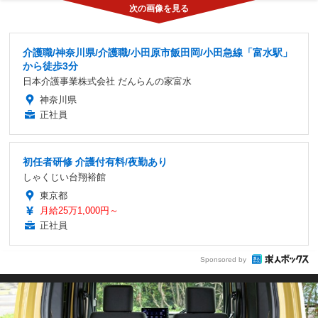
介護職/神奈川県/介護職/小田原市飯田岡/小田急線「富水駅」
から徒歩3分
日本介護事業株式会社 だんらんの家富水
神奈川県
正社員
初任者研修 介護付有料/夜勤あり
しゃくじい台翔裕館
東京都
月給25万1,000円～
正社員
Sponsored by