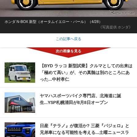
ホンダ N-BOX 新型（オータムイエロー・パール）（4/28）
《写真提供 ホンダ》
この記事へ戻る
【BYD ラッコ 新型試乗】クルマとしての出来は
「極めて高い」が、その真髄は別のところにあ
った...中村孝仁
ヤマハスポーツバイク専門店、北海道に誕
生...YSP札幌清田が8月8日オープン
日産『テラノ』が復活か? 三菱『パジェロ』と
兄弟車になる可能性を考える...土曜ニュースラ