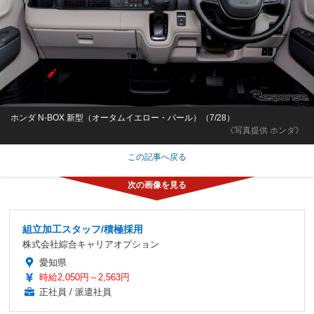
ホンダ N-BOX 新型（オータムイエロー・パール）（7/28）
《写真提供 ホンダ》
この記事へ戻る
組立加工スタッフ/積極採用
株式会社綜合キャリアオプション
愛知県
時給2,050円～2,563円
正社員 / 派遣社員