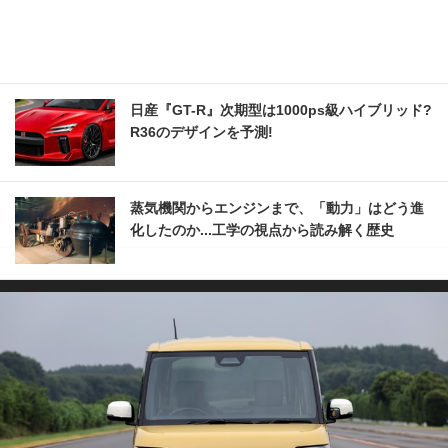
日産『GT-R』次期型は1000ps級ハイブリッド?
R36のデザインを予測!
蒸気機関からエンジンまで、「動力」はどう進
化したのか...工学の視点から読み解く歴史