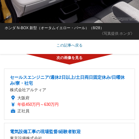
ホンダ N-BOX 新型（オータムイエロー・パール）（8/28）
《写真提供 ホンダ》
この記事へ戻る
セールスエンジニア/週休2日以上/土日両日固定休み/日曜休
み/寮・社宅
株式会社アルティア
大阪府
年収450万円～630万円
正社員
電気設備工事の現場監督/経験者歓迎
東京設備株式会社