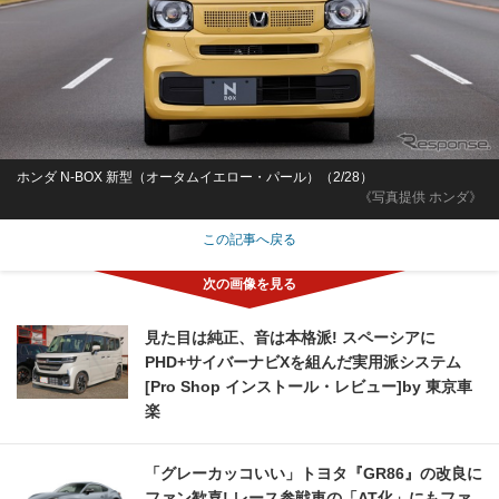
ホンダ N-BOX 新型（オータムイエロー・パール）（2/28）
《写真提供 ホンダ》
この記事へ戻る
見た目は純正、音は本格派! スペーシアに
PHD+サイバーナビXを組んだ実用派システム
[Pro Shop インストール・レビュー]by 東京車
楽
「グレーカッコいい」トヨタ『GR86』の改良に
ファン歓喜! レース参戦車の「AT化」にもファ