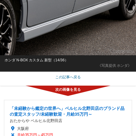
ホンダ N-BOX カスタム 新型（14/36）
《写真提供 ホンダ》
この記事へ戻る
「未経験から鑑定の世界へ」ベルヒル北野田店のブランド品
の査定スタッフ/未経験歓迎・月給35万円～
おたからや ベルヒル北野田店
大阪府
月給35万円～45万円