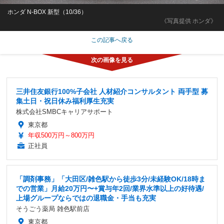
ホンダ N-BOX 新型（10/36）
《写真提供 ホンダ》
この記事へ戻る
三井住友銀行100%子会社 人材紹介コンサルタント 両手型 募
集土日・祝日休み福利厚生充実
株式会社SMBCキャリアサポート
東京都
年収500万円～800万円
正社員
「調剤事務」「大田区/雑色駅から徒歩3分/未経験OK/18時ま
での営業」月給20万円〜+賞与年2回/業界水準以上の好待遇/
上場グループならではの退職金・手当も充実
そうごう薬局 雑色駅前店
東京都