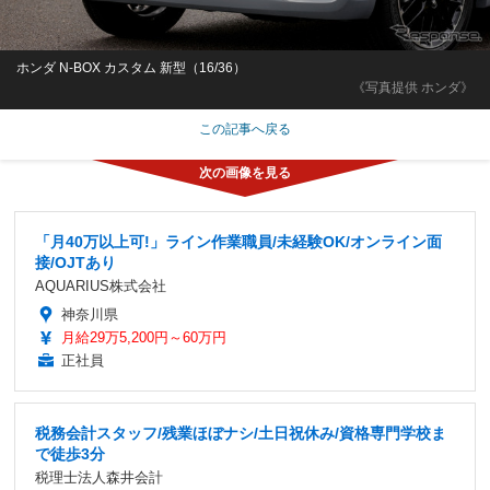
ホンダ N-BOX カスタム 新型（16/36）
《写真提供 ホンダ》
この記事へ戻る
「月40万以上可!」ライン作業職員/未経験OK/オンライン面
接/OJTあり
AQUARIUS株式会社
神奈川県
月給29万5,200円～60万円
正社員
税務会計スタッフ/残業ほぼナシ/土日祝休み/資格専門学校ま
で徒歩3分
税理士法人森井会計