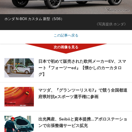
ホンダ N-BOX カスタム 新型（5/36）
《写真提供 ホンダ》
この記事へ戻る
日本で初めて販売された欧州メーカーEV、スマ
ート『フォーツーed』【懐かしのカーカタロ
グ】
マツダ、『グランツーリスモ7』で競う全国都道
府県対抗eスポーツ選手権に参画
出光興産、Seibiiと資本提携...アポロステーショ
ンで出張整備サービス拡充