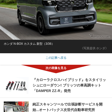
ホンダ N-BOX カスタム 新型（3/36）
《写真提供 ホンダ》
この記事へ戻る
『カローラクロスハイブリッド』をスタイリッ
シュにローダウン! ブリッツの車高調キット
「DAMPER ZZ-R」発売
純正スキャンツールで出張診断サービスを開
始...オートバックス次世代自動車研究所