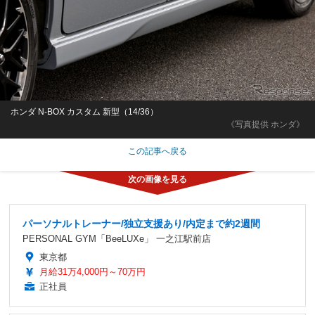
ホンダ N-BOX カスタム 新型（14/36）
《写真提供 ホンダ》
この記事へ戻る
パーソナルトレーナー/独立支援あり/内定まで約2週間
PERSONAL GYM「BeeLUXe」 一之江駅前店
東京都
月給31万4,000円～70万円
正社員