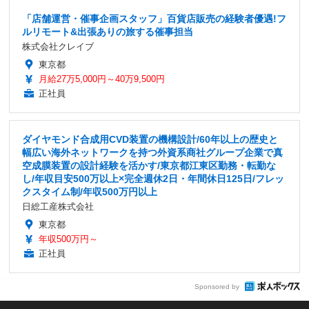
「店舗運営・催事企画スタッフ」百貨店販売の経験者優遇!フ
ルリモート&出張ありの旅する催事担当
株式会社クレイブ
東京都
月給27万5,000円～40万9,500円
正社員
ダイヤモンド合成用CVD装置の機構設計/60年以上の歴史と
幅広い海外ネットワークを持つ外資系商社グループ企業で真
空成膜装置の設計経験を活かす/東京都江東区勤務・転勤な
し/年収目安500万以上×完全週休2日・年間休日125日/フレッ
クスタイム制/年収500万円以上
日総工産株式会社
東京都
年収500万円～
正社員
Sponsored by