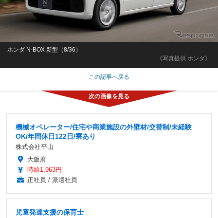
ホンダ N-BOX 新型（8/36）
《写真提供 ホンダ》
この記事へ戻る
機械オペレーター/住宅や商業施設の外壁材/交替制/未経験
OK/年間休日122日/寮あり
株式会社平山
大阪府
時給1,963円
正社員 / 派遣社員
児童発達支援の保育士