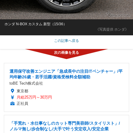
ホンダ N-BOX カスタム 新型（15/36）
《写真提供 ホンダ》
この記事へ戻る
運用保守改善エンジニア「急成長中の注目ITベンチャー」/平
均年齢26歳・若手活躍/資格受検料全額補助
toBE Tech株式会社
東京都
月給25万円～30万円
正社員
「手荒れ・水仕事なしのカット専門美容師/スタイリスト」/
ノルマ無し/歩合制なし/大手で叶う安定収入/安定企業