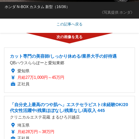
ホンダ N-BOX カスタム 新型（16/36）
《写真提供 ホンダ》
この記事へ戻る
カット専門の美容師/しっかり休める/業界大手の好待遇
QBハウスららぽーと愛知東郷
愛知県
月給27万1,000円～45万円
正社員
「自分史上最高のつや肌へ」エステセラピスト/未経験OK/20
代女性活躍中/残業ほぼなし/残業なし/高収入 445
クリニカルエステ花蔵 まるひろ川越店
埼玉県
月給28万円～38万円
正社員