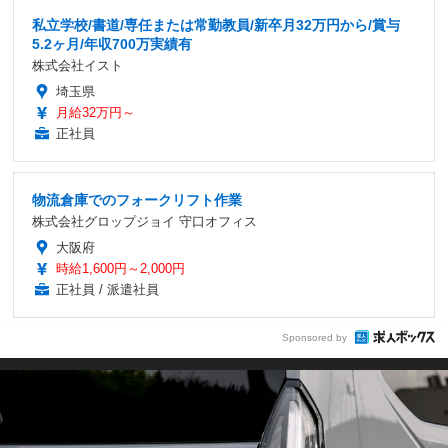
私立学校/書道/専任または常勤教員/新卒月32万円から/賞与
5.2ヶ月/年収700万実績有
株式会社イスト
埼玉県
月給32万円～
正社員
物流倉庫でのフォークリフト作業
株式会社グロップジョイ 守口オフィス
大阪府
時給1,600円～2,000円
正社員 / 派遣社員
Sponsored by