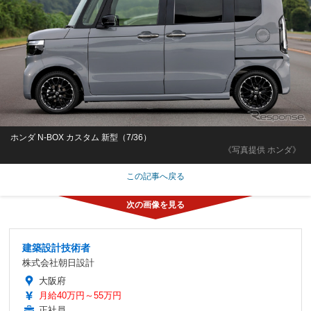
ホンダ N-BOX カスタム 新型（7/36）
《写真提供 ホンダ》
この記事へ戻る
建築設計技術者
株式会社朝日設計
大阪府
月給40万円～55万円
正社員