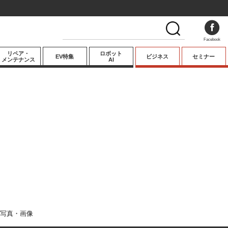
Facebook
リペア・
ロボット
EV特集
ビジネス
セミナー
メンテナンス
AI
プレミアム
業界動向
テクノロジー
キーパーソンイ
ンタビュー
写真・画像