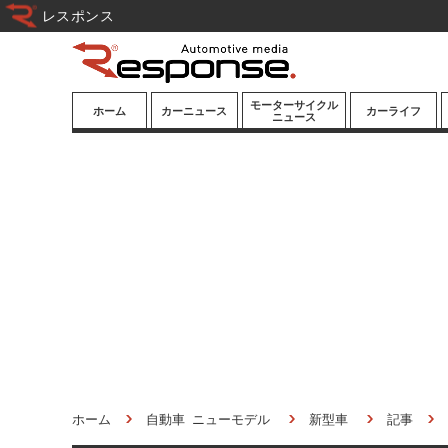
レスポンス
モーターサイクル
ホーム
カーニュース
カーライフ
ニュース
ニューモデル
ニューモデル
カスタマイズ
試乗記
試乗記
カーグッズ
道路交通/社会
カーオーディオ
鉄道
モータースポー
ツ/エンタメ
船舶
航空
宇宙
ホーム
自動車 ニューモデル
新型車
記事