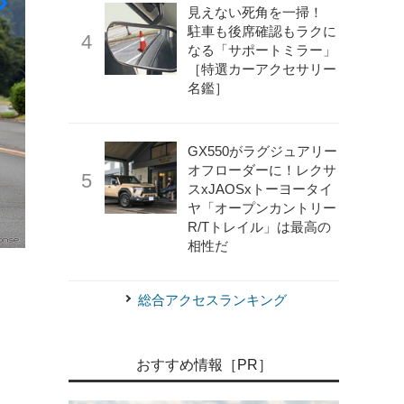
見えない死角を一掃！
駐車も後席確認もラクに
なる「サポートミラー」
［特選カーアクセサリー
名鑑］
GX550がラグジュアリー
オフローダーに！レクサ
スxJAOSxトーヨータイ
ヤ「オープンカントリー
R/Tトレイル」は最高の
相性だ
《写真提供 ホンダ》
ホンダ N-BOX カスタム 新型
総合アクセスランキング
おすすめ情報［PR］