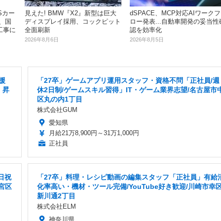
Sカー
dSPACE、MCP対応AIワークフ
見えた! BMW『X2』新型は巨大
、国
ロー発表...自動車開発の妥当性
ディスプレイ採用、コックピット
工事に
認を効率化
全面刷新
2026年8月5日
2026年8月6日
援
「27卒」ゲームアプリ運用スタッフ・資格不問「正社員/週
 昇
休2日制/ゲームスキル習得」IT・ゲーム業界志望/名古屋市
区丸の内1丁目
株式会社GUM
愛知県
月給21万8,900円～31万1,000円
正社員
日祝
「27卒」料理・レシピ動画の編集スタッフ「正社員」有給
宮区
化率高い・機材・ツール完備/YouTube好き歓迎/川崎市幸
新川通2丁目
株式会社ELM
神奈川県