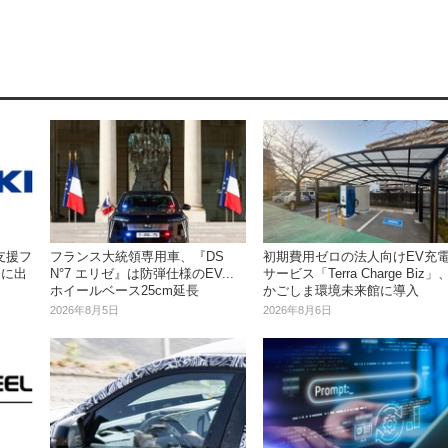
支援フ
初期費用ゼロの法人向けEV充
フランス大統領専用車、『DS
V」に出
サービス「Terra Charge Biz」
N°7 エリゼ』は防弾仕様のEV...
かごしま環境未来館に導入
ホイールベース25cm延長
2026年8月6日
2026年8月5日