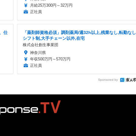
月給25万300円～32万円
正社員
、仕
「薬剤師資格必須」調剤薬局/週32h以上,残業なし,転勤なし
シフト制,大手チェーン以外,在宅
株式会社創生事業団
神奈川県
年収500万円～570万円
正社員
Sponsored by