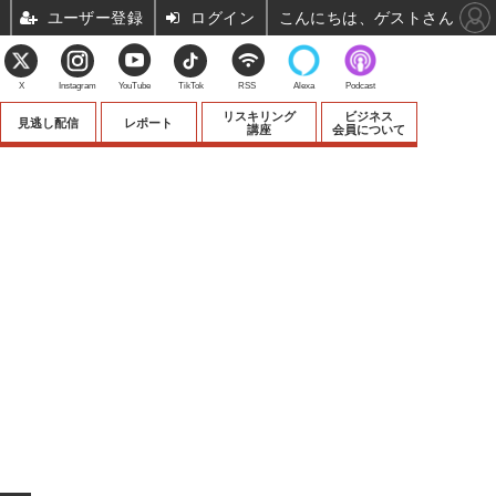
ユーザー登録
ログイン
こんにちは、ゲストさん
X
Instagram
YouTube
TikTok
RSS
Alexa
Podcast
リスキリング
ビジネス
見逃し配信
レポート
講座
会員について