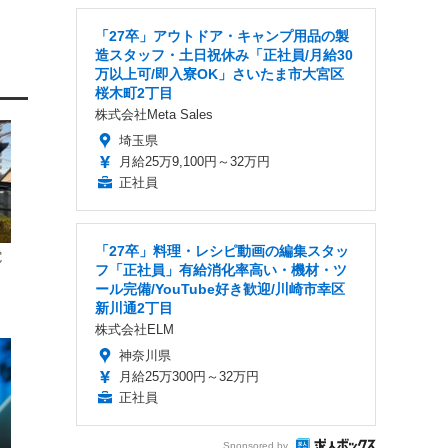
「27卒」アウトドア・キャンプ用品の製
造スタッフ・土日祝休み「正社員/月給30
万以上可/即入寮OK」さいたま市大宮区
桜木町2丁目
株式会社Meta Sales
埼玉県
月給25万9,100円～32万円
正社員
「27卒」料理・レシピ動画の編集スタッ
電
フ「正社員」有給消化率高い・機材・ツ
、
ール完備/YouTube好き歓迎/川崎市幸区
新川通2丁目
株式会社ELM
神奈川県
月給25万300円～32万円
正社員
Sponsored by