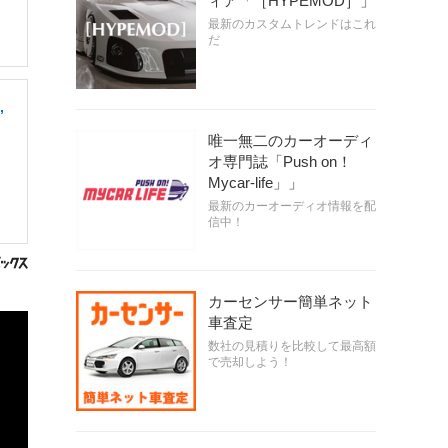
ィア「［HYPEMOD］」
最新のカスタムトレンドはこれ
だ
,
唯一無二のカーオーディ
オ専門誌「Push on！
Mycar-life」」
最新のカーオーディオ情報を配
信中！
カーセンサー簡単ネット
車査定
数社の見積りを比較して最高額
で売却しよう！