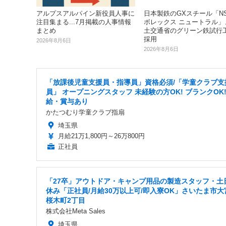
日本製鉄のGXスチール「N
アルプスアルパイン新役員人事に
ボレックス ニュートラル」
注目集まる...7月掲載の人事情報
土交通省のグリーン鉄試行
まとめ
採用
2026年8月6日
2026年8月6日
「放課後児童支援員・指導員」資格必須/「学童クラブ支
員」 オープニングスタッフ 未経験の方OK! ブランクOK!
給・賞与あり
かたつむり学童クラブ指扇
埼玉県
月給21万1,800円～26万800円
正社員
「27卒」アウトドア・キャンプ用品の製造スタッフ・土
休み「正社員/月給30万以上可/即入寮OK」さいたま市大
桜木町2丁目
株式会社Meta Sales
埼玉県