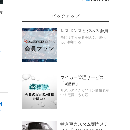
確
ピックアップ
レスポンスビジネス会員
モビリティ革命を聴く、調べ
る、参加する
中
マイカー管理サービス
「e燃費」
リアルタイムガソリン価格表示
中！電費にも対応
消
区
輸入車カスタム専門メデ