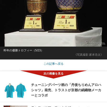
昨年の優勝トロフィー（5/23）
《写真撮影 家本浩太》
この記事へ戻る
チューニングパーツ柄の「丹後ちりめんアロハ
シャツ」発売、トラストが京都の絹織物メーカ
ーとコラボ