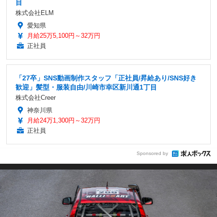
目
株式会社ELM
愛知県
月給25万5,100円～32万円
正社員
「27卒」SNS動画制作スタッフ「正社員/昇給あり/SNS好き
歓迎」髪型・服装自由/川崎市幸区新川通1丁目
株式会社Creer
神奈川県
月給24万1,300円～32万円
正社員
Sponsored by