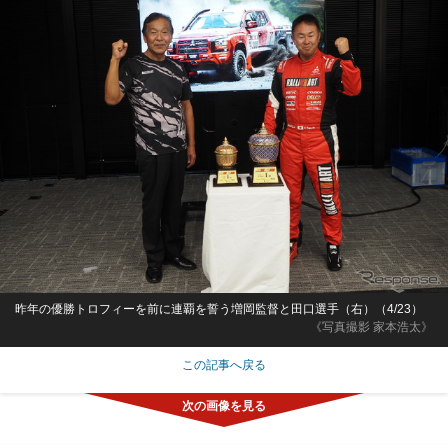
昨年の優勝トロフィーを前に連覇を誓う増岡監督と田口選手（右）（4/23）
《写真撮影 家本浩太》
この記事へ戻る