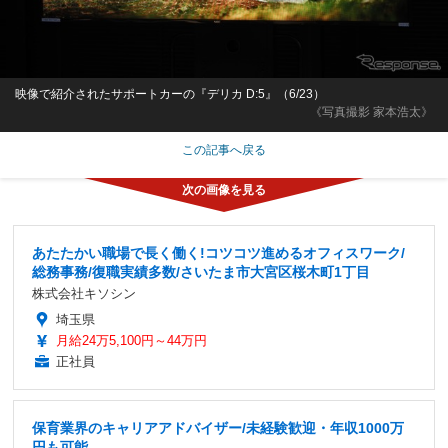
映像で紹介されたサポートカーの『デリカ D:5』（6/23）
《写真撮影 家本浩太》
この記事へ戻る
あたたかい職場で長く働く!コツコツ進めるオフィスワーク/
総務事務/復職実績多数/さいたま市大宮区桜木町1丁目
株式会社キソシン
埼玉県
月給24万5,100円～44万円
正社員
保育業界のキャリアアドバイザー/未経験歓迎・年収1000万
円も可能