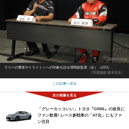
ラリーの豊富やトライトンへの印象を語る増岡総監督（左）（2/23）
《写真撮影 家本浩太》
この記事へ戻る
「グレーカッコいい」トヨタ『GR86』の改良に
ファン歓喜! レース参戦車の「AT化」にもファ
ン注目