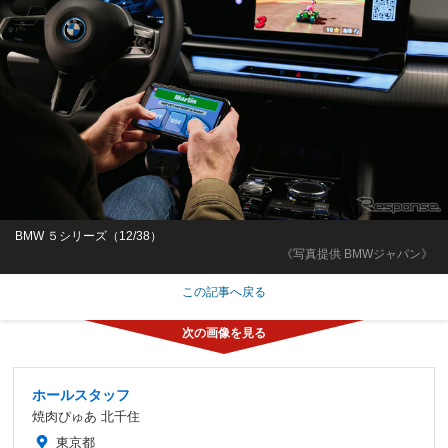
BMW ５シリーズ（12/38）
《写真提供 BMWジャパン》
この記事へ戻る
ホールスタッフ
焼肉ぴゅあ 北千住
東京都