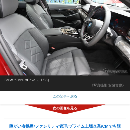
BMW i5 M60 xDrive（11/38）
《写真撮影 安藤貴史》
この記事へ戻る
障がい者採用/ファシリティ管理/プライム上場企業/CMでも話