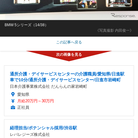
BMW 5シリーズ（14/38）
《写真撮影 内田俊一》
この記事へ戻る
通所介護・デイサービスセンターの介護職員/愛知県/日進駅
車で10分/通所介護・デイサービスセンター/日進市岩崎町
日本介護事業株式会社 だんらんの家岩崎町
愛知県
月給20万円～30万円
正社員
経理担当/ポテンシャル採用/渋谷駅
レバレジーズ株式会社