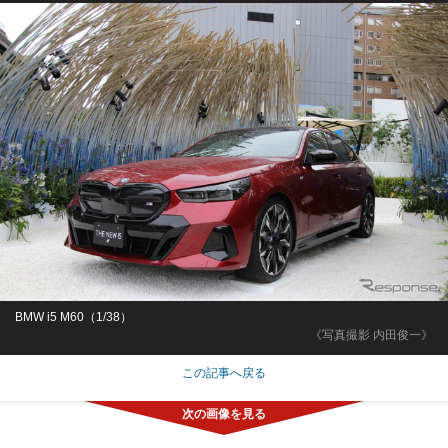
BMW i5 M60（1/38）
《写真撮影 内田俊一》
この記事へ戻る