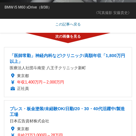
BMW i5 M60 xDrive（8/38）
《写真撮影 安藤貴史》
この記事へ戻る
「医師常勤」神経内科など/クリニック/高額年収「1,800万円
以上」
医療法人社団斗南堂 八王子クリニック新町
東京都
年収1,400万円～2,000万円
正社員
プレス・板金塗装/未経験OK/日勤/20・30・40代活躍中/製造
工場
日本広告資材株式会社
東京都
月給23万3,000円～28万円