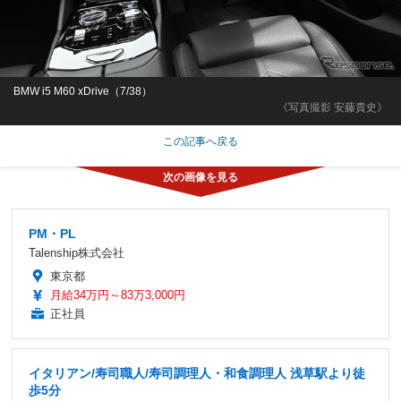
BMW i5 M60 xDrive（7/38）
《写真撮影 安藤貴史》
この記事へ戻る
PM・PL
Talenship株式会社
東京都
月給34万円～83万3,000円
正社員
イタリアン/寿司職人/寿司調理人・和食調理人 浅草駅より徒
歩5分