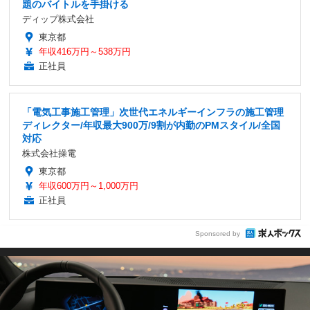
題のバイトルを手掛ける
ディップ株式会社
東京都
年収416万円～538万円
正社員
「電気工事施工管理」次世代エネルギーインフラの施工管理
ディレクター/年収最大900万/9割が内勤のPMスタイル/全国
対応
株式会社操電
東京都
年収600万円～1,000万円
正社員
Sponsored by