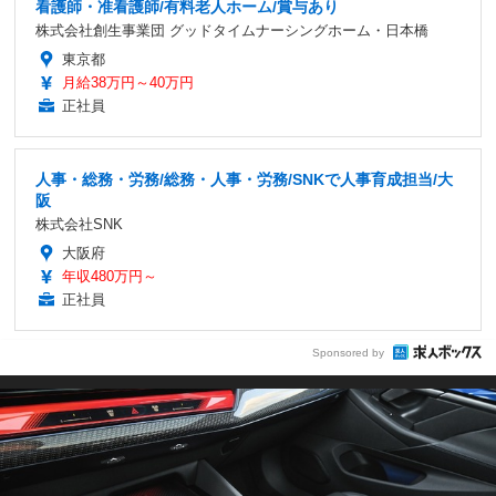
看護師・准看護師/有料老人ホーム/賞与あり
株式会社創生事業団 グッドタイムナーシングホーム・日本橋
東京都
月給38万円～40万円
正社員
人事・総務・労務/総務・人事・労務/SNKで人事育成担当/大
阪
株式会社SNK
大阪府
年収480万円～
正社員
Sponsored by