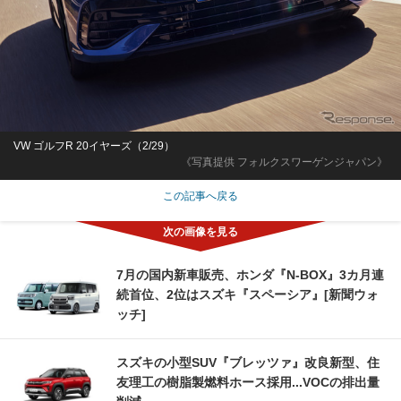
VW ゴルフR 20イヤーズ（2/29）
《写真提供 フォルクスワーゲンジャパン》
この記事へ戻る
7月の国内新車販売、ホンダ『N-BOX』3カ月連
続首位、2位はスズキ『スペーシア』[新聞ウォ
ッチ]
スズキの小型SUV『ブレッツァ』改良新型、住
友理工の樹脂製燃料ホース採用...VOCの排出量