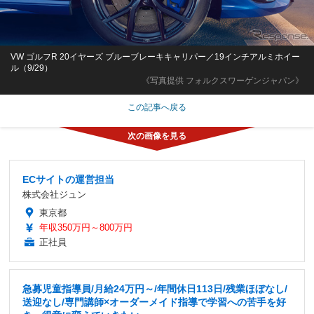
VW ゴルフR 20イヤーズ ブルーブレーキキャリパー／19インチアルミホイー
ル（9/29）
《写真提供 フォルクスワーゲンジャパン》
この記事へ戻る
ECサイトの運営担当
株式会社ジュン
東京都
年収350万円～800万円
正社員
急募児童指導員/月給24万円～/年間休日113日/残業ほぼなし/
送迎なし/専門講師×オーダーメイド指導で学習への苦手を好