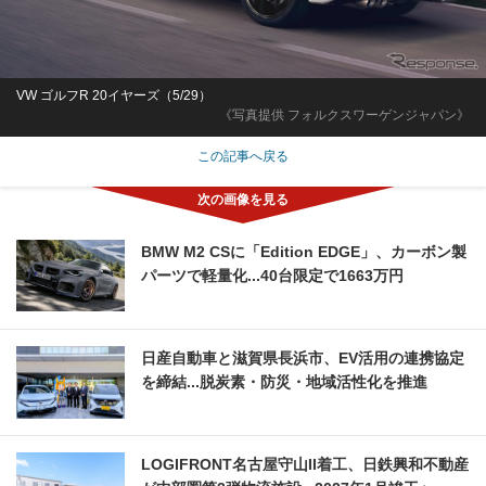
VW ゴルフR 20イヤーズ（5/29）
《写真提供 フォルクスワーゲンジャパン》
この記事へ戻る
BMW M2 CSに「Edition EDGE」、カーボン製
パーツで軽量化...40台限定で1663万円
日産自動車と滋賀県長浜市、EV活用の連携協定
を締結...脱炭素・防災・地域活性化を推進
LOGIFRONT名古屋守山II着工、日鉄興和不動産