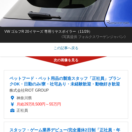
VW ゴルフR 20イヤーズ 専用リヤスポイラー（11/29）
《写真提供 フォルクスワーゲンジャパン》
この記事へ戻る
ペットフード・ペット用品の製造スタッフ「正社員」ブラン
クOK・日勤のみ/寮・社宅あり・未経験歓迎・動物好き歓迎
株式会社RIOT GROUP
神奈川県
月給29万8,500円～55万円
正社員
スタッフ・ゲーム業界デビュー/完全週休2日制「正社員・年