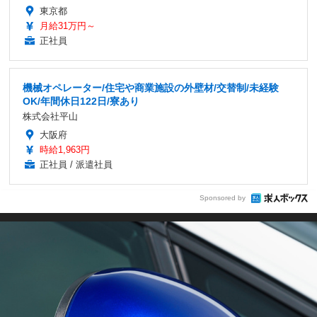
東京都
月給31万円～
正社員
機械オペレーター/住宅や商業施設の外壁材/交替制/未経験
OK/年間休日122日/寮あり
株式会社平山
大阪府
時給1,963円
正社員 / 派遣社員
Sponsored by