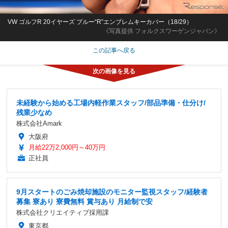
VW ゴルフR 20イヤーズ ブルー“R”エンブレムキーカバー（18/29）
《写真提供 フォルクスワーゲンジャパン》
この記事へ戻る
未経験から始める工場内軽作業スタッフ/部品準備・仕分け/
残業少なめ
株式会社Amark
大阪府
月給22万2,000円～40万円
正社員
9月スタートのごみ焼却施設のモニター監視スタッフ/経験者
募集 寮あり 寮費無料 賞与あり 月給制で安
株式会社クリエイティブ採用課
東京都