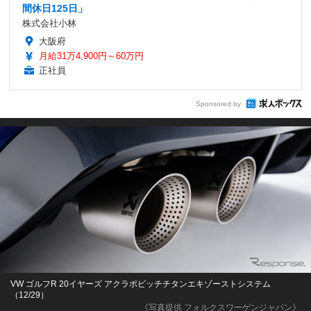
間休日125日」
株式会社小林
大阪府
月給31万4,900円～60万円
正社員
Sponsored by
VW ゴルフR 20イヤーズ アクラポビッチチタンエキゾーストシステム
（12/29）
《写真提供 フォルクスワーゲンジャパン》