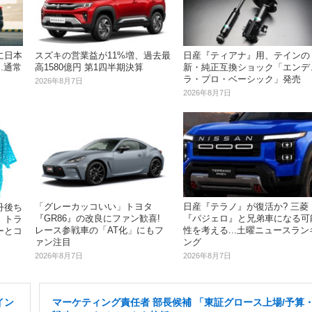
に日本
スズキの営業益が11%増、過去最
日産『ティアナ』用、テインの
.通常
高1580億円 第1四半期決算
新・純正互換ショック「エンデ
ラ・プロ・ベーシック」発売
2026年8月7日
2026年8月7日
「グレーカッコいい」トヨタ
日産『テラノ』が復活か? 三菱
丹後ち
『GR86』の改良にファン歓喜!
『パジェロ』と兄弟車になる可
、トラ
レース参戦車の「AT化」にもフ
性を考える...土曜ニュースラン
ーとコ
ァン注目
ング
2026年8月7日
2026年8月7日
イン
マーケティング責任者 部長候補 「東証グロース上場/予算