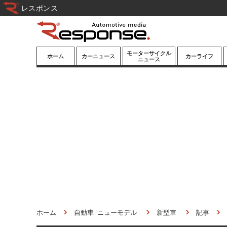
レスポンス
モーターサイクル
ホーム
カーニュース
カーライフ
ニュース
ニューモデル
ニューモデル
カスタマイズ
試乗記
試乗記
カーグッズ
道路交通/社会
カーオーディオ
鉄道
モータースポー
ツ/エンタメ
船舶
航空
宇宙
ホーム
自動車 ニューモデル
新型車
記事