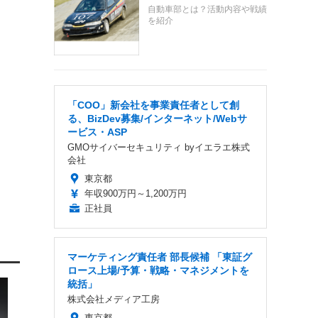
自動車部とは？活動内容や戦績
を紹介
「COO」新会社を事業責任者として創
る、BizDev募集/インターネット/Webサ
ービス・ASP
GMOサイバーセキュリティ byイエラエ株式
会社
東京都
年収900万円～1,200万円
正社員
マーケティング責任者 部長候補 「東証グ
ロース上場/予算・戦略・マネジメントを
統括」
株式会社メディア工房
東京都