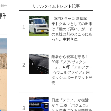
時30分
リアルタイムトレンド記事
詳
【BYD ラッコ 新型試
乗】クルマとしての出来
は「極めて高い」が、そ
の真髄は別のところにあ
った…中村孝仁
酷暑から愛車を守る！
90系『ノア/ヴォクシ
ー』、40系『アルファー
ド/ヴェルファイア』用
ダッシュボードマット発
売
日産『テラノ』が復活
か？ 三菱『パジェロ』
と兄弟車になる可能性を