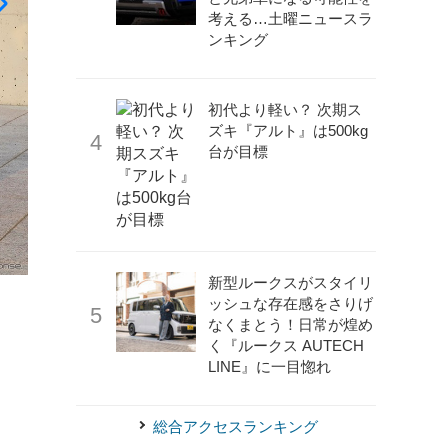
考える…土曜ニュースラ
ンキング
初代より軽い？ 次期ス
ズキ『アルト』は500kg
台が目標
新型ルークスがスタイリ
《photo by Fiat》
フィアット・トッポリーノ新型、ドルチ
ッシュな存在感をさりげ
なくまとう！日常が煌め
く『ルークス AUTECH
LINE』に一目惚れ
総合アクセスランキング