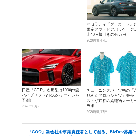
マセラティ『グレカーレ』
限定アウトドアパッケージ..
比40%超引きの46万円
2026年8月7日
日産『GT-R』次期型は1000ps級
チューニングパーツ柄の「
ハイブリッド? R36のデザインを
りめんアロハシャツ」発売
予測!
ストが京都の絹織物メーカ
ラボ
2026年8月7日
2026年8月7日
「COO」新会社を事業責任者として創る、BizDev募集/