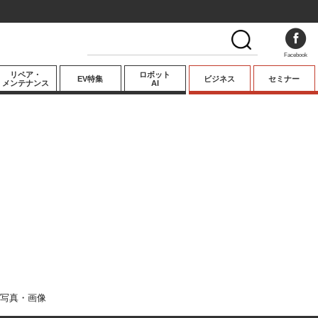
Facebook
リペア・
ロボット
EV特集
ビジネス
セミナー
メンテナンス
AI
プレミアム
業界動向
テクノロジー
キーパーソンイ
ンタビュー
写真・画像