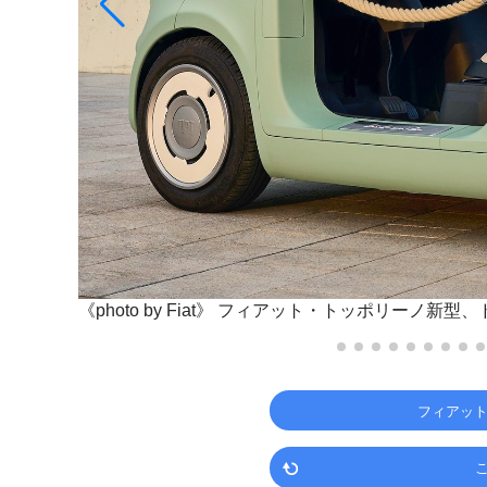
《photo by Fiat》
フィアット・トッポリーノ新型、
フィアット