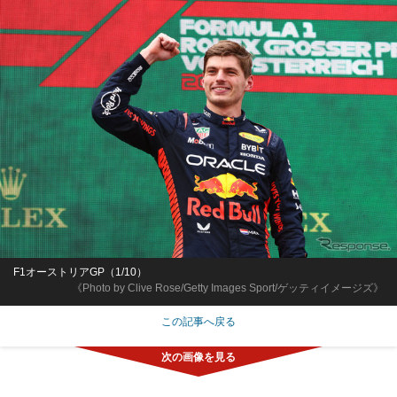
F1オーストリアGP（1/10）
《Photo by Clive Rose/Getty Images Sport/ゲッティイメージズ》
この記事へ戻る