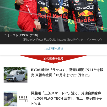
F1オーストリアGP（2/10）
《Photo by Peter Fox/Getty Images Sport/ゲッティイメージズ》
この記事へ戻る
BYDの軽EV『ラッコ』、発売1週間で741台を販
売 東福寺社長「12月末までに1万台に」
関越道「三芳スマートIC」近く、冷凍自動倉庫
「LOGI FLAG TECH 三芳II」着工...霞ヶ関キャ
ピタル