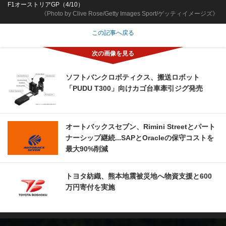
F1オーストリアGP（4/10）
《Photo by Clive Rose/Getty Images Sport/ゲッティイメージズ》
この記事へ戻る
ソフトバンクロボティクス、搬送ロボット
「PUDU T300」向けカゴ台車牽引ジグ発売
オートバックスセブン、Rimini Streetとパート
ナーシップ継続...SAPとOracleの保守コストを
最大90%削減
トヨタ紡織、熊本地震被災地へ物資支援と600
万円寄付を実施