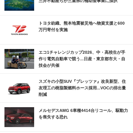
三井不動産らが三重県の補助金事業に採択
トヨタ紡織、熊本地震被災地へ物資支援と600
万円寄付を実施
エコ1チャレンジカップ2026、中・高校生が手
作り電気自動車で競う...日産・東京都市大・自
技会が共催
スズキの小型SUV『ブレッツァ』改良新型、住
友理工の樹脂製燃料ホース採用...VOCの排出量
削減
メルセデスAMG 6車種4414台リコール、駆動力
を喪失する恐れ