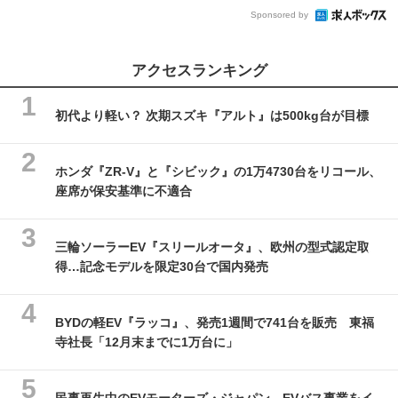
Sponsored by
アクセスランキング
初代より軽い？ 次期スズキ『アルト』は500kg台が目標
ホンダ『ZR-V』と『シビック』の1万4730台をリコール、
座席が保安基準に不適合
三輪ソーラーEV『スリールオータ』、欧州の型式認定取
得…記念モデルを限定30台で国内発売
BYDの軽EV『ラッコ』、発売1週間で741台を販売 東福
寺社長「12月末までに1万台に」
民事再生中のEVモーターズ・ジャパン、EVバス事業をイ