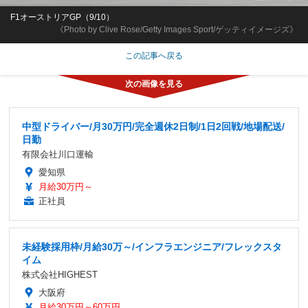
F1オーストリアGP（9/10）
《Photo by Clive Rose/Getty Images Sport/ゲッティイメージズ》
この記事へ戻る
中型ドライバー/月30万円/完全週休2日制/1日2回戦/地場配送/
日勤
有限会社川口運輸
愛知県
月給30万円～
正社員
未経験採用枠/月給30万～/インフラエンジニア/フレックスタ
イム
株式会社HIGHEST
大阪府
月給30万円～60万円