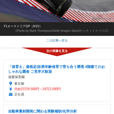
F1オーストリアGP（8/10）
《Photo by Mark Thompson/Getty Images Sport/ゲッティイメージズ》
この記事へ戻る
「保育士」資格必須/異年齢保育で育ち合う環境 4階建てのお
しゃれな園舎 ご見学大歓迎
遊愛保育園
東京都
月給23万8,500円～24万2,000円
正社員
自動車素材開発に関わる実験補助/化学分析