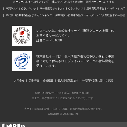
カーリースおすすめランキング
車のサブスクおすすめ比較
短期カーリースおすすめ
車買取おすすめランキング
車一括査定サイトおすすめランキング
廃車買取業者おすすめランキング
20代向け自動車保険おすすめランキング
保険料安い自動車保険ランキング
バイク買取おすすめ比較
レスポンスは、株式会社イード（東証グロース上場）の
運営するサービスです。
証券コード：6038
株式会社イードは、個人情報の適切な取扱いを行う事業
者に対して付与されるプライバシーマークの付与認定を
受けています。
お問合せ
広告掲載
会社概要
個人情報保護方針
特定商取引法に基づく表記
紹介した商品/サービスを購入、契約した場合に、
売上の一部が弊社サイトに還元されることがあります。
当サイトに掲載の記事・見出し・写真・画像の無断転載を禁じます。
Copyright © 2026 IID, Inc.