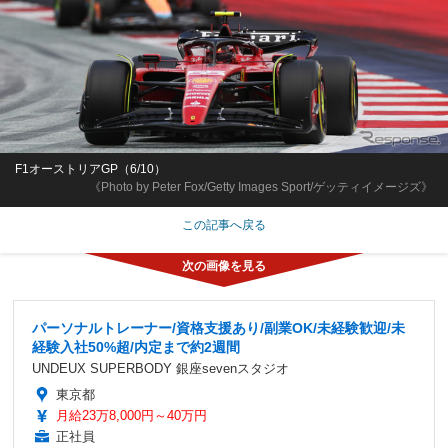
F1オーストリアGP（6/10）
《Photo by Peter Fox/Getty Images Sport/ゲッティイメージズ》
この記事へ戻る
パーソナルトレーナー/資格支援あり/副業OK/未経験歓迎/未
経験入社50%超/内定まで約2週間
UNDEUX SUPERBODY 銀座sevenスタジオ
東京都
月給23万8,000円～40万円
正社員