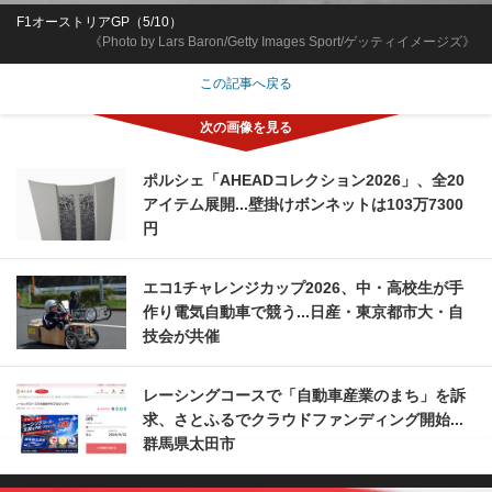
F1オーストリアGP（5/10）
《Photo by Lars Baron/Getty Images Sport/ゲッティイメージズ》
この記事へ戻る
ポルシェ「AHEADコレクション2026」、全20
アイテム展開...壁掛けボンネットは103万7300
円
エコ1チャレンジカップ2026、中・高校生が手
作り電気自動車で競う...日産・東京都市大・自
技会が共催
レーシングコースで「自動車産業のまち」を訴
求、さとふるでクラウドファンディング開始...
群馬県太田市