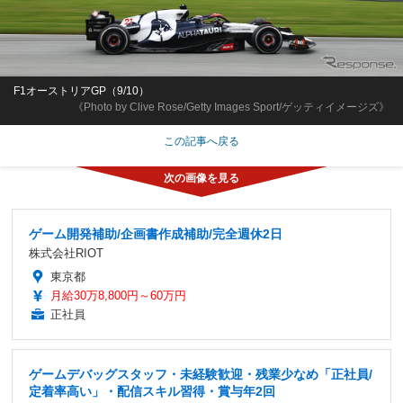
F1オーストリアGP（9/10）
《Photo by Clive Rose/Getty Images Sport/ゲッティイメージズ》
この記事へ戻る
ゲーム開発補助/企画書作成補助/完全週休2日
株式会社RIOT
東京都
月給30万8,800円～60万円
正社員
ゲームデバッグスタッフ・未経験歓迎・残業少なめ「正社員/
定着率高い」・配信スキル習得・賞与年2回