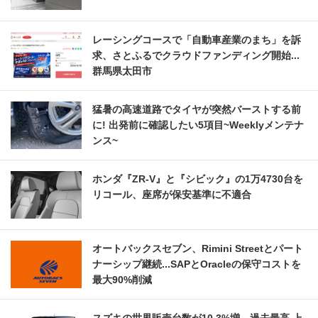
レーシングコースで「自動車産業のまち」を訴
求、さとふるでクラウドファンディング開始...
群馬県太田市
猛暑の高速道路でタイヤが突然バーストする前
に! 出発前に確認したい5項目~Weeklyメンテナ
ンス~
ホンダ『ZR-V』と『シビック』の1万4730台を
リコール、座席が保安基準に不適合
オートバックスセブン、Rimini Streetとパート
ナーシップ継続...SAPとOracleの保守コストを
最大90%削減
スズキの世界販売台数が10.3%増、過去最高 上