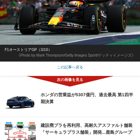
F1オーストリアGP（3/10）
《Photo by Mark Thompson/Getty Images Sport/ゲッティイメージズ》
この記事へ戻る
ホンダの営業益が5307億円、過去最高 第1四半
期決算
建設廃プラを再利用、高耐久アスファルト舗装
「サーキュラプラス舗装」開発...鹿島グループ