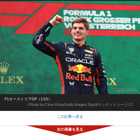
F1オーストリアGP（1/10）
《Photo by Clive Rose/Getty Images Sport/ゲッティイメージズ》
この記事へ戻る