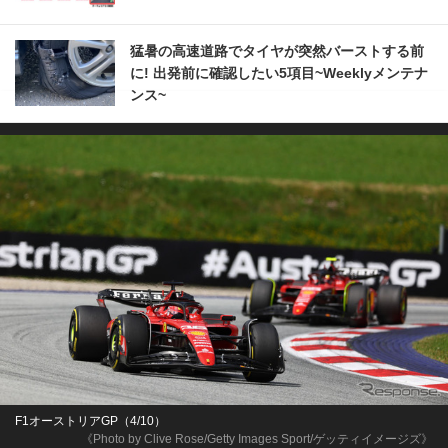
猛暑の高速道路でタイヤが突然バーストする前
に! 出発前に確認したい5項目~Weeklyメンテナ
ンス~
F1オーストリアGP（4/10）
《Photo by Clive Rose/Getty Images Sport/ゲッティイメージズ》