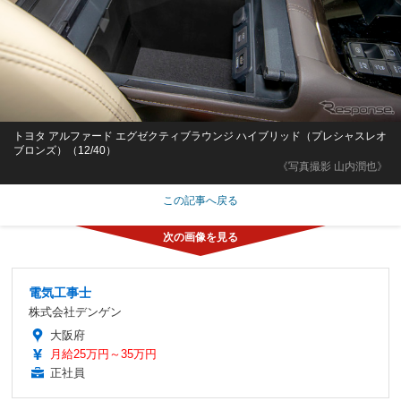
トヨタ アルファード エグゼクティブラウンジ ハイブリッド（プレシャスレオ
ブロンズ）（12/40）
《写真撮影 山内潤也》
この記事へ戻る
電気工事士
株式会社デンゲン
大阪府
月給25万円～35万円
正社員