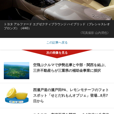
トヨタ アルファード エグゼクティブラウンジ ハイブリッド（プレシャスレオ
ブロンズ）（4/40）
《写真撮影 山内潤也》
この記事へ戻る
空飛ぶクルマで伊勢志摩と中部・関西を結ぶ、
三井不動産らが三重県の補助金事業に採択
西瀬戸道の瀬戸田PA、レモンモチーフのフォト
スポット「せとだれもんオブジェ」登場...8月7
日から