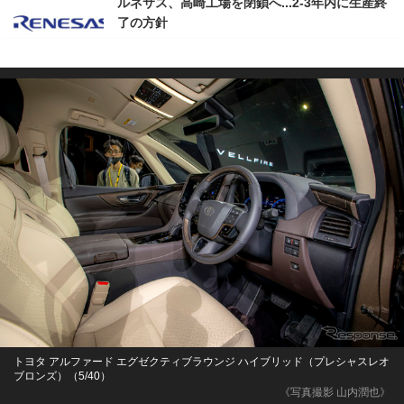
ルネサス、高崎工場を閉鎖へ...2‐3年内に生産終
了の方針
トヨタ アルファード エグゼクティブラウンジ ハイブリッド（プレシャスレオ
ブロンズ）（5/40）
《写真撮影 山内潤也》