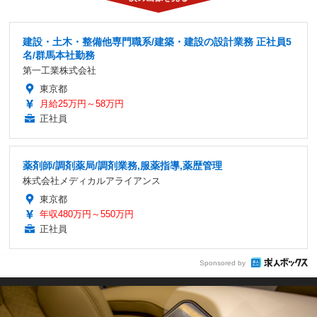
建設・土木・整備他専門職系/建築・建設の設計業務 正社員5
名/群馬本社勤務
第一工業株式会社
東京都
月給25万円～58万円
正社員
薬剤師/調剤薬局/調剤業務,服薬指導,薬歴管理
株式会社メディカルアライアンス
東京都
年収480万円～550万円
正社員
Sponsored by