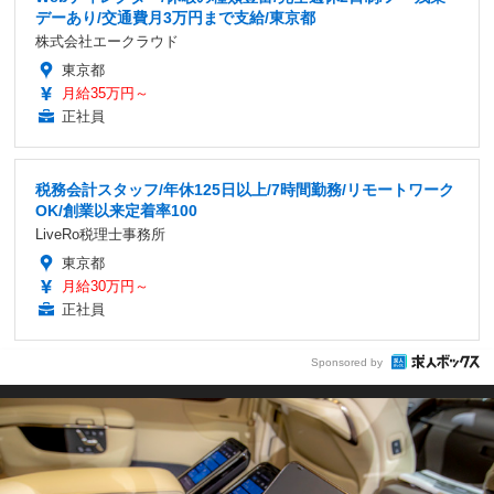
デーあり/交通費月3万円まで支給/東京都
株式会社エークラウド
東京都
月給35万円～
正社員
税務会計スタッフ/年休125日以上/7時間勤務/リモートワーク
OK/創業以来定着率100
LiveRo税理士事務所
東京都
月給30万円～
正社員
Sponsored by