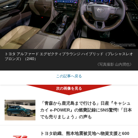
トヨタ アルファード エグゼクティブラウンジ ハイブリッド（プレシャスレオ
ブロンズ）（2/40）
《写真撮影 山内潤也》
この記事へ戻る
「青森から鹿児島まで行ける」日産『キャシュ
カイ e-POWER』の燃費記録にSNS驚愕!「日本
でも売りましょう」の声も
トヨタ紡織、熊本地震被災地へ物資支援と600