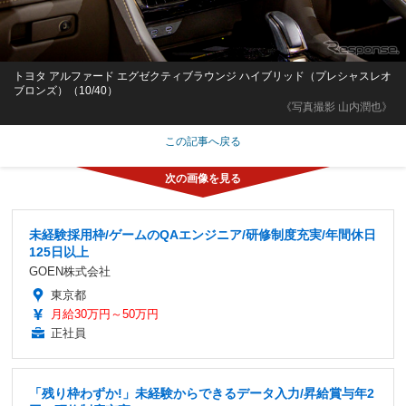
トヨタ アルファード エグゼクティブラウンジ ハイブリッド（プレシャスレオ
ブロンズ）（10/40）
《写真撮影 山内潤也》
この記事へ戻る
未経験採用枠/ゲームのQAエンジニア/研修制度充実/年間休日
125日以上
GOEN株式会社
東京都
月給30万円～50万円
正社員
「残り枠わずか!」未経験からできるデータ入力/昇給賞与年2