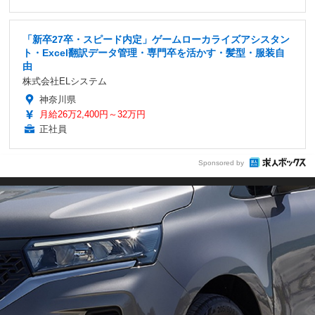
「新卒27卒・スピード内定」ゲームローカライズアシスタン
ト・Excel翻訳データ管理・専門卒を活かす・髪型・服装自
由
株式会社ELシステム
神奈川県
月給26万2,400円～32万円
正社員
Sponsored by