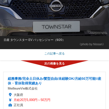
日産 タウンスター EV パッセンジャー（9/20）
《photo by Nissan》
この記事へ戻る
総務事務/完全土日休み/髪型自由/未経験OK/月給50万可能!/産
休・育休取得実績あり
MeilleureVie株式会社
大阪府
月給20万5,000円～50万円
正社員