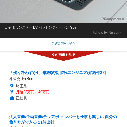
日産 タウンスター EV パッセンジャー（14/20）
《photo by Nissan》
この記事へ戻る
「残り枠わずか!」未経験採用枠/エンジニア/昇給年2回
株式会社alBee
埼玉県
月給28万円～40万円
正社員
法人営業/企画営業/テレアポ メンバーも仕事も楽しい 自分の
働き方ができる 11時出社