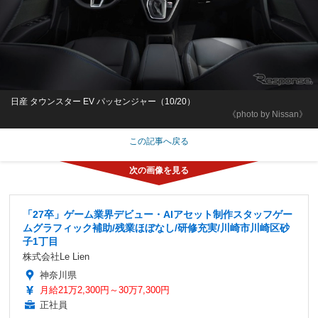
日産 タウンスター EV パッセンジャー（10/20）
《photo by Nissan》
この記事へ戻る
「27卒」ゲーム業界デビュー・AIアセット制作スタッフゲー
ムグラフィック補助/残業ほぼなし/研修充実/川崎市川崎区砂
子1丁目
株式会社Le Lien
神奈川県
月給21万2,300円～30万7,300円
正社員