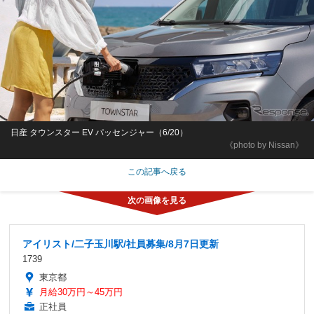
日産 タウンスター EV パッセンジャー（6/20）
《photo by Nissan》
この記事へ戻る
アイリスト/二子玉川駅/社員募集/8月7日更新
1739
東京都
月給30万円～45万円
正社員