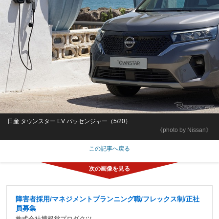
日産 タウンスター EV パッセンジャー（5/20）
《photo by Nissan》
この記事へ戻る
障害者採用/マネジメントプランニング職/フレックス制/正社
員募集
株式会社博報堂プロダクツ