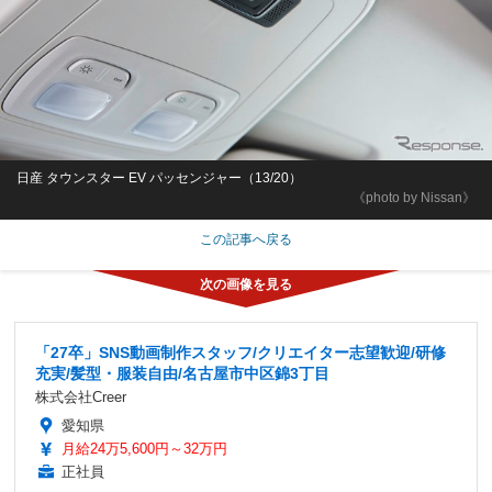
日産 タウンスター EV パッセンジャー（13/20）
《photo by Nissan》
この記事へ戻る
「27卒」SNS動画制作スタッフ/クリエイター志望歓迎/研修
充実/髪型・服装自由/名古屋市中区錦3丁目
株式会社Creer
愛知県
月給24万5,600円～32万円
正社員