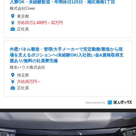
入寮OK・未経験歓迎・年間休日125日・港区港南1丁目
株式会社Creer
東京都
月給25万1,400円～32万円
正社員
外壁パネル製造・管理/大手メーカーで安定勤務/製造から現
場を支えるポジションへ/未経験OK/入社祝い金&資格取得支
援あり/無料の社員寮完備
積水ハウス株式会社
埼玉県
月給26万円～
正社員
Sponsored by