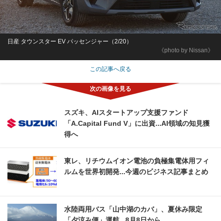
日産 タウンスター EV パッセンジャー（2/20）
《photo by Nissan》
この記事へ戻る
スズキ、AIスタートアップ支援ファンド
「A.Capital Fund V」に出資...AI領域の知見獲
得へ
東レ、リチウムイオン電池の負極集電体用フィ
ルムを世界初開発...今週のビジネス記事まとめ
水陸両用バス「山中湖のカバ」、夏休み限定
「夕涼み便」運航...8月8日から