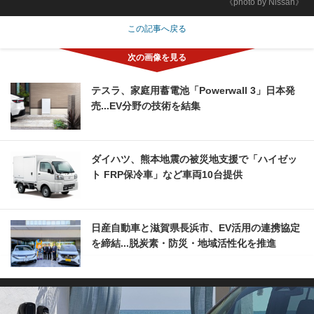
《photo by Nissan》
この記事へ戻る
テスラ、家庭用蓄電池「Powerwall 3」日本発
売...EV分野の技術を結集
ダイハツ、熊本地震の被災地支援で「ハイゼッ
ト FRP保冷車」など車両10台提供
日産自動車と滋賀県長浜市、EV活用の連携協定
を締結...脱炭素・防災・地域活性化を推進