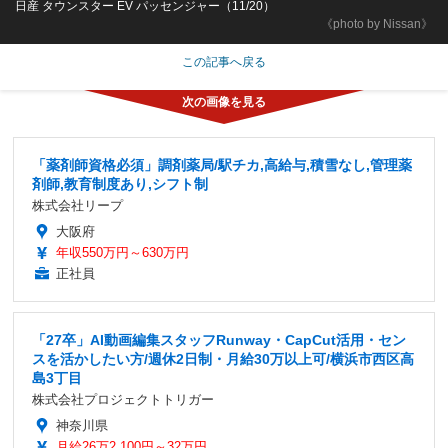
日産 タウンスター EV パッセンジャー（11/20）
《photo by Nissan》
この記事へ戻る
「薬剤師資格必須」調剤薬局/駅チカ,高給与,積雪なし,管理薬
剤師,教育制度あり,シフト制
株式会社リープ
大阪府
年収550万円～630万円
正社員
「27卒」AI動画編集スタッフRunway・CapCut活用・セン
スを活かしたい方/週休2日制・月給30万以上可/横浜市西区高
島3丁目
株式会社プロジェクトトリガー
神奈川県
月給26万2,100円～32万円