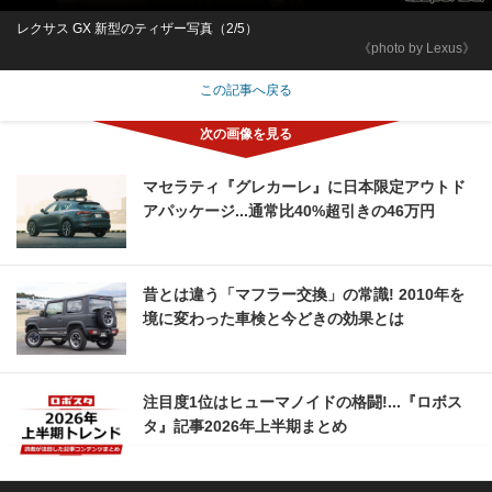
レクサス GX 新型のティザー写真（2/5）
《photo by Lexus》
この記事へ戻る
マセラティ『グレカーレ』に日本限定アウトド
アパッケージ...通常比40%超引きの46万円
昔とは違う「マフラー交換」の常識! 2010年を
境に変わった車検と今どきの効果とは
注目度1位はヒューマノイドの格闘!...『ロボス
タ』記事2026年上半期まとめ