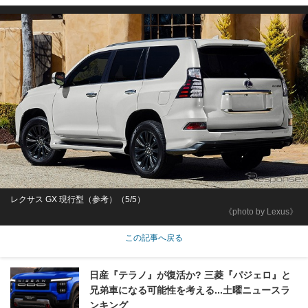
レクサス GX 現行型（参考）（5/5）
《photo by Lexus》
この記事へ戻る
日産『テラノ』が復活か? 三菱『パジェロ』と
兄弟車になる可能性を考える...土曜ニュースラ
ンキング