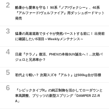
酷暑から愛車を守る！ 90系『ノア/ヴォクシー』、40系
『アルファード/ヴェルファイア』用ダッシュボードマット
発売
猛暑の高速道路でタイヤが突然バーストする前に！ 出発前
に確認したい5項目～Weeklyメンテナンス～
日産『テラノ』復活、PHEVの本格SUV誕生へ！…次期パ
ジェロと兄弟車か？
初代より軽い？ 次期スズキ『アルト』は500kg台が目標
『シビックタイプR』の純正制御を活かしてローダウンと
車高調整、ブリッツの新型スプリング「DAMPER ZZ-R
A」