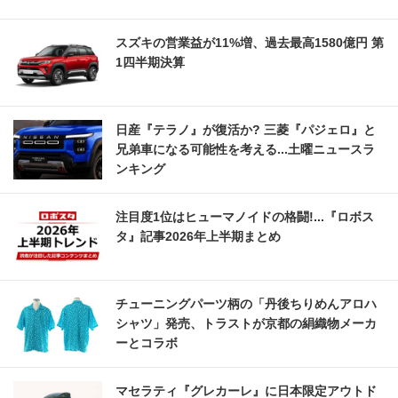
スズキの営業益が11%増、過去最高1580億円 第
1四半期決算
日産『テラノ』が復活か? 三菱『パジェロ』と
兄弟車になる可能性を考える...土曜ニュースラ
ンキング
注目度1位はヒューマノイドの格闘!...『ロボス
タ』記事2026年上半期まとめ
チューニングパーツ柄の「丹後ちりめんアロハ
シャツ」発売、トラストが京都の絹織物メーカ
ーとコラボ
マセラティ『グレカーレ』に日本限定アウトド