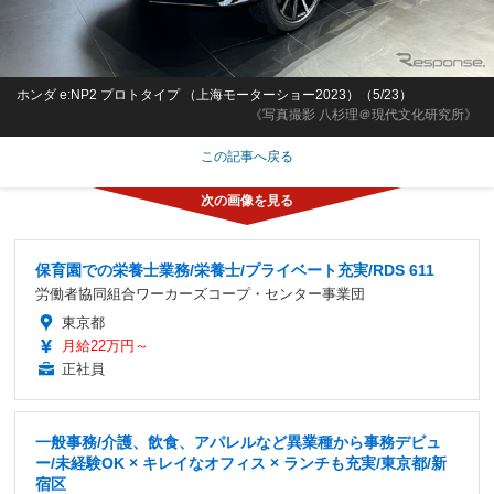
ホンダ e:NP2 プロトタイプ （上海モーターショー2023）（5/23）
《写真撮影 八杉理＠現代文化研究所》
この記事へ戻る
保育園での栄養士業務/栄養士/プライベート充実/RDS 611
労働者協同組合ワーカーズコープ・センター事業団
東京都
月給22万円～
正社員
一般事務/介護、飲食、アパレルなど異業種から事務デビュ
ー/未経験OK × キレイなオフィス × ランチも充実/東京都/新
宿区