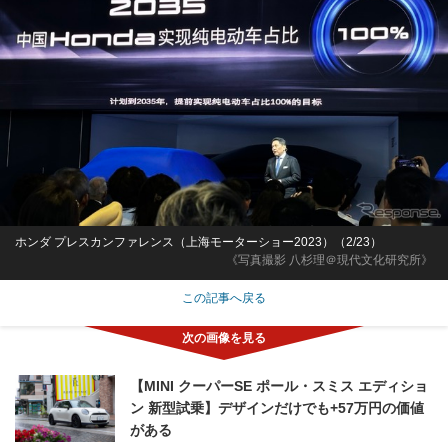
ホンダ プレスカンファレンス（上海モーターショー2023）（2/23）
《写真撮影 八杉理＠現代文化研究所》
この記事へ戻る
【MINI クーパーSE ポール・スミス エディショ
ン 新型試乗】デザインだけでも+57万円の価値
がある