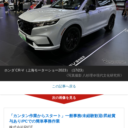
ホンダ CR-V（上海モーターショー2023）（17/23）
《写真撮影 八杉理＠現代文化研究所》
この記事へ戻る
「カンタン作業からスタート」一般事務/未経験歓迎/昇給賞
与あり/PCでの簡単事務作業
株式会社RIOT