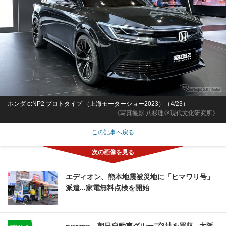
ホンダ e:NP2 プロトタイプ （上海モーターショー2023）（4/23）
《写真撮影 八杉理＠現代文化研究所》
この記事へ戻る
エディオン、熊本地震被災地に「ヒマワリ号」
派遣...家電無料点検を開始
newmo、朝日自動車グループ3社を買収...大阪