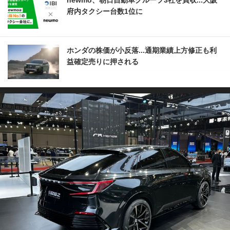
府内タクシー台数1位に
ホンダの株価が小反落...通期業績上方修正も利
益確定売りに押される